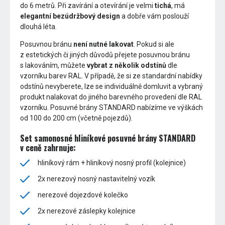
do 6 metrů. Při zavírání a otevírání je velmi
tichá
, má
elegantní bezúdržbový design
a dobře vám poslouží
dlouhá léta.
Posuvnou bránu
není nutné lakovat
. Pokud si ale
z estetických či jiných důvodů přejete posuvnou bránu
s lakováním, můžete
vybrat z několik odstínů
dle
vzorníku barev RAL. V případě, že si ze standardní nabídky
odstínů nevyberete, lze se individuálně domluvit a vybraný
produkt nalakovat do jiného barevného provedení dle RAL
vzorníku. Posuvné brány STANDARD nabízíme ve výškách
od 100 do 200 cm (včetně pojezdů).
Set samonosné hliníkové posuvné brány STANDARD
v ceně zahrnuje:
hliníkový rám + hliníkový nosný profil (kolejnice)
2x nerezový nosný nastavitelný vozík
nerezové dojezdové kolečko
2x nerezové záslepky kolejnice