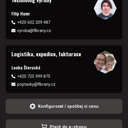
Filip Hamr
+420 602 209 487
vyroba@flbrany.cz
Logistika, expedice, fakturace
Lenka Šteruská
+420 725 999 875
poptavky@flbrany.cz
Konfigurovat / spočítej si cenu
Přejít do e-shopu