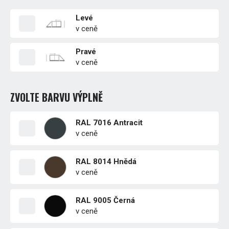
Levé
v ceně
Pravé
v ceně
ZVOLTE BARVU VÝPLNĚ
RAL 7016 Antracit
v ceně
RAL 8014 Hnědá
v ceně
RAL 9005 Černá
v ceně