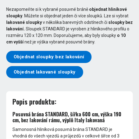
Nezapomeňte si k vybrané posuvné bráně
objednat hliníkové
sloupky
. Můžete si objednat jeden či více sloupků. Lze si vybrat
lakované sloupky
v několika barevných odstínech či
sloupky bez
lakování.
Sloupek STANDARD je vyroben z hliníkového profilu o
rozměru 120 x 120 mm. Doporučujeme, aby byly sloupky
o 10
cm vyšší
než je výška vybrané posuvné brány.
Objednat sloupky bez lakování
Objednat lakované sloupky
Popis produktu:
Posuvná brána STANDARD, šířka 600 cm, výška 190
cm, bez lakování rámu, výplň Italy lakovaná
Samonosná hliníková posuvná brána STANDARD je
vhodná do všech vjezdů a průjezdů v celkové šířce od 3