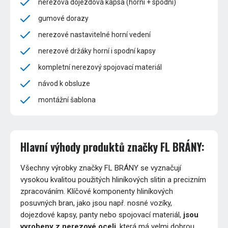
nerezová dojezdová kapsa (horní + spodní)
gumové dorazy
nerezové nastavitelné horní vedení
nerezové držáky horní i spodní kapsy
kompletní nerezový spojovací materiál
návod k obsluze
montážní šablona
Hlavní výhody produktů značky FL BRÁNY:
Všechny výrobky značky FL BRÁNY se vyznačují
vysokou kvalitou použitých hliníkových slitin a precizním
zpracováním. Klíčové komponenty hliníkových
posuvných bran, jako jsou např. nosné vozíky,
dojezdové kapsy, panty nebo spojovací materiál,
jsou
vyrobeny z nerezové oceli
, která má velmi dobrou