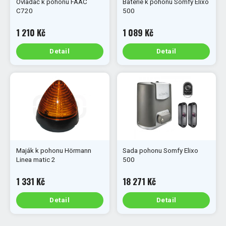
Ovladač k pohonu FAAC
Baterie k pohonu Somfy Elixo
C720
500
1 210 Kč
1 089 Kč
Detail
Detail
Maják k pohonu Hörmann
Sada pohonu Somfy Elixo
Linea matic 2
500
1 331 Kč
18 271 Kč
Detail
Detail