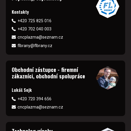
Kontakty
+420 725 825 016
+420 702 040 003
cncplazma@seznam.cz
flbrany@flbrany.cz
Obchodní zástupce - firemní
zákazníci, obchodní spolupráce
Lukáš Sejk
+420 720 394 656
cncplazma@seznam.cz
Technolog výroby