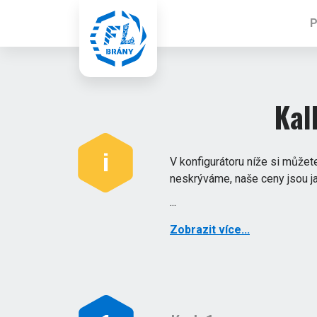
P
Kal
i
V konfigurátoru níže si můžet
neskrýváme, naše ceny jsou ja
...
Zobrazit více...