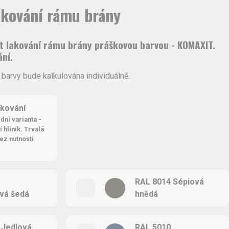
akování rámu brány
it lakování rámu brány práškovou barvou - KOMAXIT.
ání.
é barvy bude kalkulována individuálně.
akování
dní varianta -
 hliník. Trvalá
ez nutnosti
RAL 8014 Sépiová
ová šedá
hnědá
 Jedlová
RAL 5010