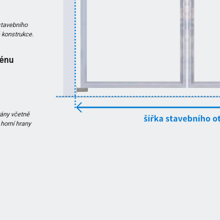
stavebního
é konstrukce.
rénu
ány včetně
horní hrany