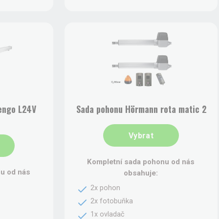
engo L24V
Sada pohonu Hörmann rota matic 2
Vybrat
Kompletní sada pohonu od nás
u od nás
obsahuje:
2x pohon
2x fotobuňka
1x ovladač