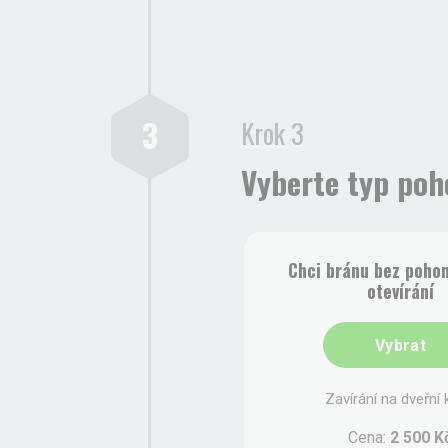
3
Krok 3
Vyberte typ poh
Chci bránu bez pohon
otevírání
Vybrat
Zavírání na dveřní k
Cena:
2 500 K