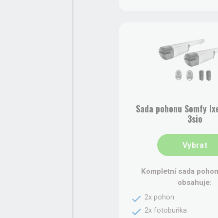
Sada pohonu Somfy Ix
3sio
Vybrat
Kompletní sada pohon
obsahuje:
2x pohon
2x fotobuňka