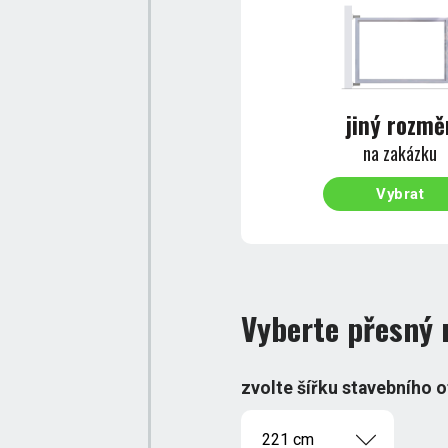
jiný rozmě
na zakázku
Vybrat
Vyberte přesný 
zvolte šířku stavebního 
221 cm