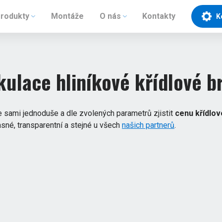
rodukty
Montáže
O nás
Kontakty
K
kulace hliníkové křídlové b
e sami jednoduše a dle zvolených parametrů zjistit
cenu křídlov
sné, transparentní a stejné u všech
našich partnerů
.