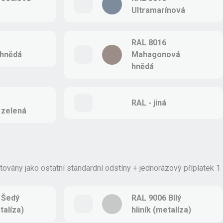
Ultramarínová
RAL 8016
 hnědá
Mahagonová
hnědá
RAL - jiná
zelená
ovány jako ostatní standardní odstíny + jednorázový příplatek 1
 Šedý
RAL 9006 Bílý
talíza)
hliník (metalíza)