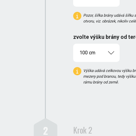
Pozor, šířka brány udává šířku 
otvoru, viz. obrázek, nikoliv cel
zvolte výšku brány od te
100 cm
Výška udává celkovou výšku br
mezery pod branou, tedy výšku 
rámu brány od země.
2
Krok 2