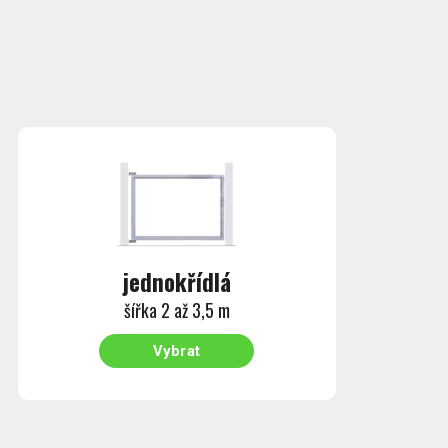
jednokřídlá
šířka 2 až 3,5 m
Vybrat