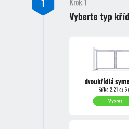
1
Krok 1
Vyberte typ kří
dvoukřídlá syme
šířka 2,21 až 6
Vybrat