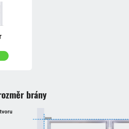
r
rozměr brány
otvoru