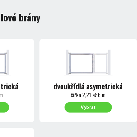
dlové brány
trická
dvoukřídlá asymetrická
 m
šířka 2,21 až 6 m
Vybrat