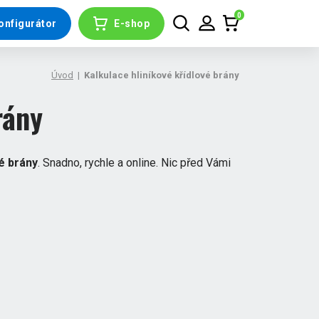
0
onfigurátor
E-shop
Úvod
|
Kalkulace hliníkové křídlové brány
rány
é brány
. Snadno, rychle a online. Nic před Vámi