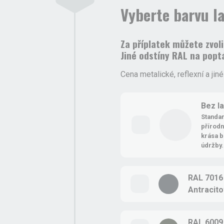
Vyberte barvu l
Za příplatek můžete zvol
Jiné odstíny RAL na popt
Cena metalické, reflexní a jin
Bez l
Standar
přírodní
krása b
údržby.
RAL 7016
Antracit
RAL 6009