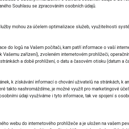
vaného Souhlasu se zpracováním osobních údajů.
 služby mohou za účelem optimalizace služeb, využitelnosti sys
e do logů na Vašem počítači, kam patří informace o vaší inter
ené k Vašemu zařízení), zvoleném internetovém prohlížeči, operač
h stránkách a době prohlížení, o datu a časovém otisku (datum a 
ánek, k získávání informací o chování uživatelů na stránkách, k
které takto nashromáždíme, je možné využít pro marketingové účely
s osobními údaji využíváme i tyto informace, tak ve spojení s os
ného webu do internetového prohlížeče a je uložen na vašem pevn