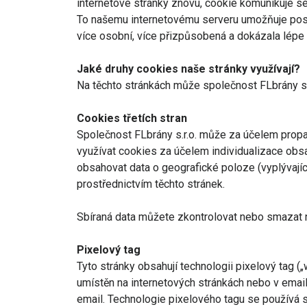
internetové stránky znovu, cookie komunikuje se s
To našemu internetovému serveru umožňuje poskytn
více osobní, více přizpůsobená a dokázala lépe r
Jaké druhy cookies naše stránky využívají?
Na těchto stránkách může společnost FLbrány s.r
Cookies třetích stran
Společnost FLbrány s.r.o. může za účelem propag
využívat cookies za účelem individualizace obsa
obsahovat data o geografické poloze (vyplývajíc
prostřednictvím těchto stránek.
Sbíraná data můžete zkontrolovat nebo smazat n
Pixelový tag
Tyto stránky obsahují technologii pixelový tag („w
umístěn na internetových stránkách nebo v emailu
email. Technologie pixelového tagu se používá s