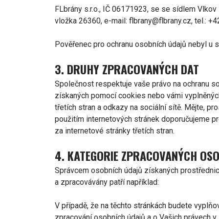
FLbrány s.r.o., IČ 06171923, se se sídlem Vlko
vložka 26360, e-mail: flbrany@flbrany.cz, tel.: 
Pověřenec pro ochranu osobních údajů nebyl u s
3. DRUHY ZPRACOVANÝCH DAT
Společnost respektuje vaše právo na ochranu so
získaných pomocí cookies nebo vámi vyplněných 
třetích stran a odkazy na sociální sítě. Mějte, pr
použitím internetových stránek doporučujeme pr
za internetové stránky třetích stran.
4. KATEGORIE ZPRACOVANÝCH OSO
Správcem osobních údajů získaných prostřednict
a zpracovávány patří například:
V případě, že na těchto stránkách budete vyplňo
zpracování osobních údajů a o Vašich právech 