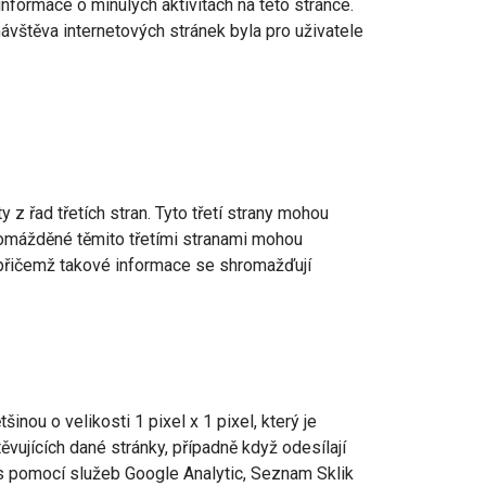
informace o minulých aktivitách na této stránce.
ávštěva internetových stránek byla pro uživatele
 řad třetích stran. Tyto třetí strany mohou
hromážděné těmito třetími stranami mohou
, přičemž takové informace se shromažďují
inou o velikosti 1 pixel x 1 pixel, který je
vujících dané stránky, případně když odesílají
h s pomocí služeb Google Analytic, Seznam Sklik