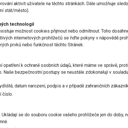
vání aktivit uživatele na těchto stránkách. Dále umožňuje sledov
vní stát/město).
ných technologií
e, existuje možnost cookies přijmout nebo odmítnout. Toho dosáh
notlivých internetových prohlížečů se řiďte pokyny v nápovědě pr
rých prvků nebo funkčnost těchto Stránek.
 opatření k ochraně osobních údajů, které máme ve správě, prot
b. Naše bezpečnostní postupy se neustále zdokonalují v souladu
bydliště, datum narození, podpis a v případě zahraničních zákazník
 číslo.
. Ukládají se do souboru cookie vašeho prohlížeče jen do doby, n
inné.