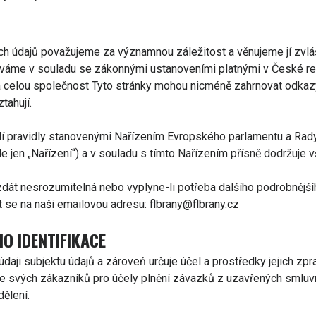
ch údajů považujeme za významnou záležitost a věnujeme jí zvlá
áme v souladu se zákonnými ustanoveními platnými v České repu
 na celou společnost Tyto stránky mohou nicméně zahrnovat odkazy
tahují.
ídí pravidly stanovenými Nařízením Evropského parlamentu a Rad
e jen „Nařízení“) a v souladu s tímto Nařízením přísně dodržuje
dát nesrozumitelná nebo vyplyne-li potřeba dalšího podrobnějšíh
 se na naši emailovou adresu: flbrany@flbrany.cz
O IDENTIFIKACE
aji subjektu údajů a zároveň určuje účel a prostředky jejich zpr
je svých zákazníků pro účely plnění závazků z uzavřených smluv
dělení.