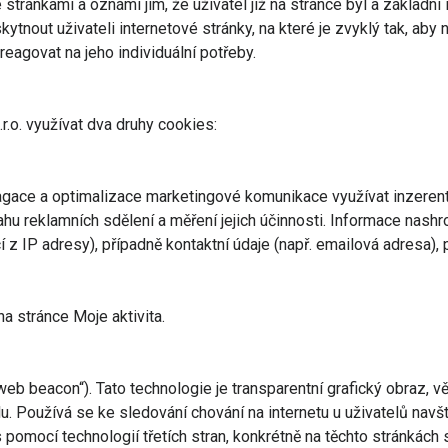
tránkami a oznámí jim, že uživatel již na stránce byl a základní 
out uživateli internetové stránky, na které je zvyklý tak, aby n
eagovat na jeho individuální potřeby.
.o. využívat dva druhy cookies:
ace a optimalizace marketingové komunikace využívat inzerenty z
hu reklamních sdělení a měření jejich účinnosti. Informace nas
í z IP adresy), případně kontaktní údaje (např. emailová adresa)
a stránce Moje aktivita.
eb beacon“). Tato technologie je transparentní grafický obraz, větš
. Používá se ke sledování chování na internetu u uživatelů navště
 pomocí technologií třetích stran, konkrétně na těchto stránkác