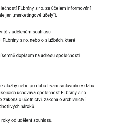
lečností FLbrány s.r.o. za účelem informování
le jen „marketingové účely“),
ovitě v uděleném souhlasu,
FLbrány s.r.o. nebo o službách, které
 písemně dopisem na adresu společnosti
é služby nebo po dobu trvání smluvního vztahu.
sejících uchovává společnost FLbrány s.r.o.
 zákona o účetnictví, zákona o archivnictví
dnotlivých nároků.
roky od udělení souhlasu.