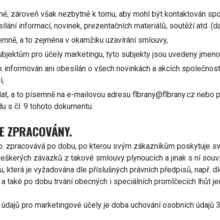
né, zároveň však nezbytné k tomu, aby mohl být kontaktován spo
ání informací, novinek, prezentačních materiálů, soutěží atd. (dá
emně, a to zejména v okamžiku uzavírání smlouvy,
ubjektům pro účely marketingu, tyto subjekty jsou uvedeny jmen
nformován ani obesílán o všech novinkách a akcích společnosti 
í,
at, a to písemně na e-mailovou adresu flbrany@flbrany.cz nebo
du s čl. 9 tohoto dokumentu.
JE ZPRACOVÁNY.
o. zpracovává po dobu, po kterou svým zákazníkům poskytuje sv
škerých závazků z takové smlouvy plynoucích a jinak s ní souvi
která je vyžadována dle příslušných právních předpisů, např. dle
, a také po dobu trvání obecných i speciálních promlčecích lhůt je
dajů pro marketingové účely je doba uchování osobních údajů 3 