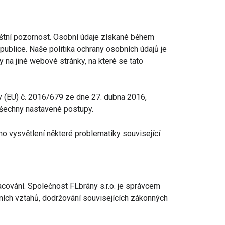
štní pozornost. Osobní údaje získané během
blice. Naše politika ochrany osobních údajů je
 na jiné webové stránky, na které se tato
y (EU) č. 2016/679 ze dne 27. dubna 2016,
 všechny nastavené postupy.
o vysvětlení některé problematiky související
acování. Společnost FLbrány s.r.o. je správcem
ních vztahů, dodržování souvisejících zákonných