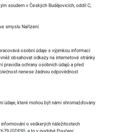
ským soudem v Českých Budějovicích, oddíl C,
ve smyslu Nařízení.
pracovává osobní údaje s výjimkou informací
ovněž obsahovat odkazy na internetové stránky
stní pravidla ochrany osobních údajů a před
 Společnost nenese žádnou odpovědnost
bní údaje, které mohou být námi shromažďovány
ě informování o veškerých náležitostech
/679 (GDPR), a to v podobě Poučení