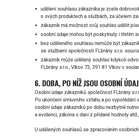
udělení souhlasu zákazníka je zcela dobrovol
o svých produktech a službách, za účelem zasíl
zákazník má možnost svůj souhlas udělit pís
osobní údaje mohou být poskytnuty i třetím s
bez uděleného souhlasu nemůže být zákazník i
se službami společnosti FLbrány s.r.o. souvis
zákazník může udělený souhlas kdykoli odvol
FLbrány s.r.o., Vlkov 73, 391 81 Vlkov v soula
6. DOBA, PO NÍŽ JSOU OSOBNÍ ÚDA
Osobní údaje zákazníků společnost FLbrány s.r.
Po ukončení smluvního vztahu a po vypořádání ve
osobní údaje zákazníků po dobu nezbytně nutnou, 
a evidenci, zákona o dani z přidané hodnoty atd.
U udělených souhlasů se zpracováním osobních ú