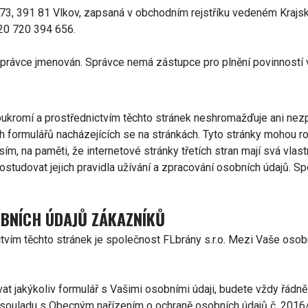
v 73, 391 81 Vlkov, zapsaná v obchodním rejstříku vedeném Kraj
+420 720 394 656.
právce jmenován. Správce nemá zástupce pro plnění povinností 
ukromí a prostřednictvím těchto stránek neshromažďuje ani nez
formulářů nacházejících se na stránkách. Tyto stránky mohou r
osím, na paměti, že internetové stránky třetích stran mají svá vla
ostudovat jejich pravidla užívání a zpracování osobních údajů.
BNÍCH ÚDAJŮ ZÁKAZNÍKŮ
vím těchto stránek je společnost FLbrány s.r.o. Mezi Vaše oso
vat jakýkoliv formulář s Vašimi osobními údaji, budete vždy řádn
v souladu s Obecným nařízením o ochraně osobních údajů č. 2016