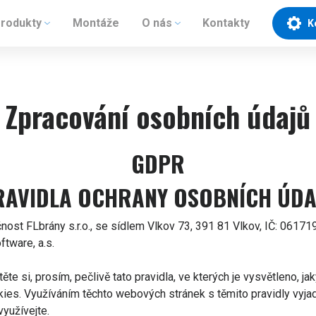
rodukty
Montáže
O nás
Kontakty
K
Zpracování osobních údajů
GDPR
RAVIDLA OCHRANY OSOBNÍCH ÚDA
ost FLbrány s.r.o., se sídlem Vlkov 73, 391 81 Vlkov, IČ: 0617
tware, a.s.
ěte si, prosím, pečlivě tato pravidla, ve kterých je vysvětlen
s. Využíváním těchto webových stránek s těmito pravidly vyjadř
yužívejte.