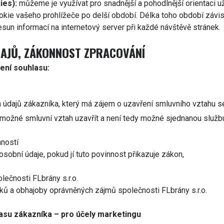
ies):
můžeme je využívat pro snadnější a pohodlnější orientaci už
ookie vašeho prohlížeče po delší období. Délka toho období závi
sun informací na internetový server při každé návštěvě stránek.
DAJŮ, ZÁKONNOST ZPRACOVÁNÍ
ení souhlasu:
 údajů zákazníka, který má zájem o uzavření smluvního vztahu se
 možné smluvní vztah uzavřít a není tedy možné sjednanou služb
nností
osobní údaje, pokud jí tuto povinnost přikazuje zákon,
lečnosti FLbrány s.r.o.
ků a obhajoby oprávněných zájmů společnosti FLbrány s.r.o.
asu zákazníka – pro účely marketingu