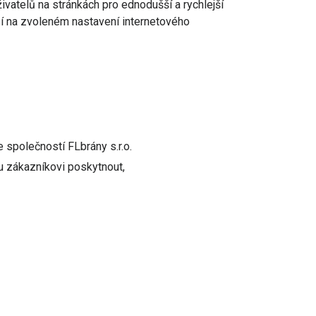
ivatelů na stránkách pro ednodušší a rychlejší
sí na zvoleném nastavení internetového
 společností FLbrány s.r.o.
u zákazníkovi poskytnout,