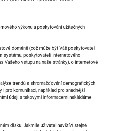
témového výkonu a poskytování užitečných
netové doméně (což může být Váš poskytovatel
ním systému, poskytovateli internetového
čas Vašeho vstupu na naše stránky), o internetové
 analýze trendů a shromažďování demografických
 i pro komunikaci, například pro snadnější
obními údaji s takovými informacemi nakládáme
ém disku. Jakmile uživatel navštíví stejné