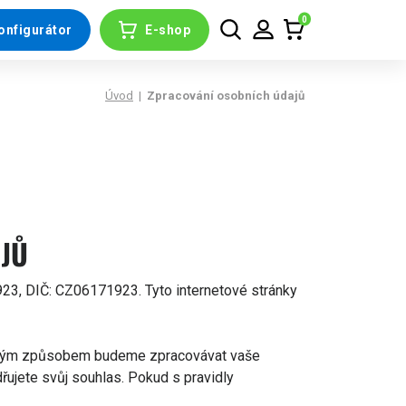
0
onfigurátor
E-shop
Úvod
|
Zpracování osobních údajů
JŮ
1923, DIČ: CZ06171923. Tyto internetové stránky
o, jakým způsobem budeme zpracovávat vaše
ujete svůj souhlas. Pokud s pravidly