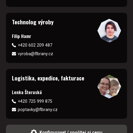
Technolog výroby
Filip Hamr
+420 602 209 487
vyroba@flbrany.cz
Logistika, expedice, fakturace
Lenka Šteruská
+420 725 999 875
poptavky@flbrany.cz
Konfigurovat / spočítej si cenu