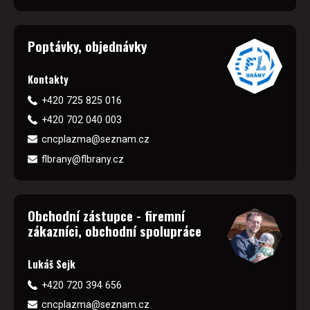
Poptávky, objednávky
Kontakty
+420 725 825 016
+420 702 040 003
cncplazma@seznam.cz
flbrany@flbrany.cz
Obchodní zástupce - firemní
zákazníci, obchodní spolupráce
Lukáš Sejk
+420 720 394 656
cncplazma@seznam.cz