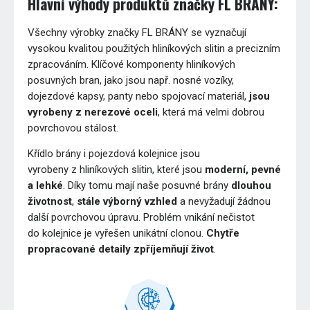
Hlavní výhody produktů značky FL BRÁNY:
Všechny výrobky značky FL BRÁNY se vyznačují
vysokou kvalitou použitých hliníkových slitin a precizním
zpracováním. Klíčové komponenty hliníkových
posuvných bran, jako jsou např. nosné vozíky,
dojezdové kapsy, panty nebo spojovací materiál,
jsou
vyrobeny z nerezové oceli
, která má velmi dobrou
povrchovou stálost.
Křídlo brány i pojezdová kolejnice jsou
vyrobeny z hliníkových slitin, které jsou
moderní, pevné
a lehké
. Díky tomu mají naše posuvné brány
dlouhou
životnost
,
stále výborný vzhled
a nevyžadují žádnou
další povrchovou úpravu. Problém vnikání nečistot
do kolejnice je vyřešen unikátní clonou.
Chytře
propracované detaily zpříjemňují život
.