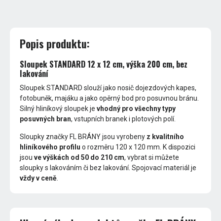
Popis produktu:
Sloupek STANDARD 12 x 12 cm, výška 200 cm, bez
lakování
Sloupek STANDARD slouží jako nosič dojezdových kapes,
fotobuněk, majáku a jako opěrný bod pro posuvnou bránu.
Silný hliníkový sloupek je
vhodný pro všechny typy
posuvných bran
, vstupních branek i plotových polí.
Sloupky značky FL BRÁNY jsou vyrobeny
z kvalitního
hliníkového profilu
o rozměru 120 x 120 mm. K dispozici
jsou
ve výškách od 50 do 210 cm
, vybrat si můžete
sloupky s lakováním či bez lakování. Spojovací materiál je
vždy v ceně
.