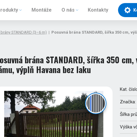
rodukty
Montáže
O nás
Kontakty
K
 brány STANDARD (3–6 m)
|
Posuvná brána STANDARD, šířka 350 cm, výš
osuvná brána STANDARD, šířka 350 cm, v
ámu, výplň Havana bez laku
Kat. čísl
Značka:
Šířka pr
Výška v