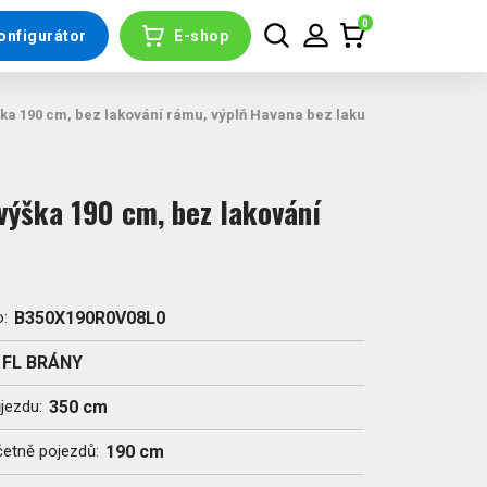
0
onfigurátor
E-shop
ka 190 cm, bez lakování rámu, výplň Havana bez laku
ýška 190 cm, bez lakování
o:
B350X190R0V08L0
FL BRÁNY
ůjezdu:
350 cm
četně pojezdů:
190 cm