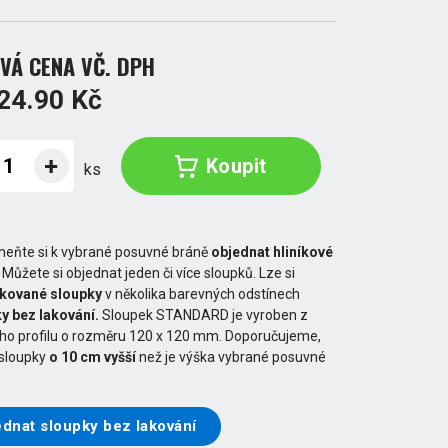
VÁ CENA VČ. DPH
24.90 Kč
Koupit
ks
eňte si k vybrané posuvné bráně
objednat hliníkové
. Můžete si objednat jeden či více sloupků. Lze si
akované sloupky
v několika barevných odstínech
y bez lakování.
Sloupek STANDARD je vyroben z
ého profilu o rozměru 120 x 120 mm. Doporučujeme,
 sloupky
o 10 cm vyšší
než je výška vybrané posuvné
dnat sloupky bez lakování