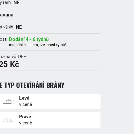
ý rám:
NE
avana
 výplň:
NE
ost:
Dodání 4 - 6 týdnů
materiál skladem, lze ihned vyrábět
 cena vč. DPH:
25 Kč
E TYP OTEVÍRÁNÍ BRÁNY
Levé
v ceně
Pravé
v ceně