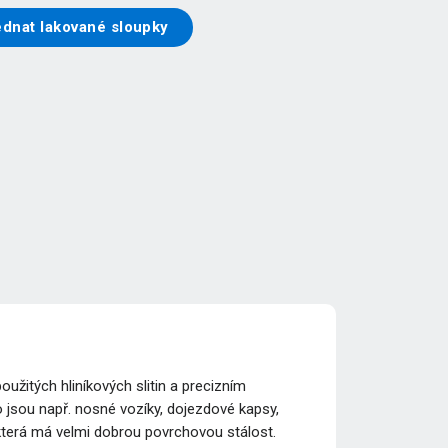
ednat lakované sloupky
žitých hliníkových slitin a precizním
 jsou např. nosné vozíky, dojezdové kapsy,
 která má velmi dobrou povrchovou stálost.