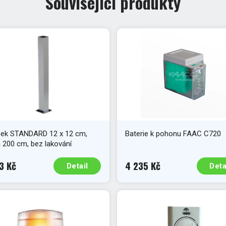
Související produkty
pek STANDARD 12 x 12 cm,
Baterie k pohonu FAAC C720
 200 cm, bez lakování
3 Kč
4 235 Kč
Detail
Deta