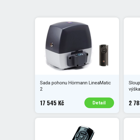
Sada pohonu Hörmann LineaMatic
Slou
2
výška
17 545 Kč
2 78
Detail