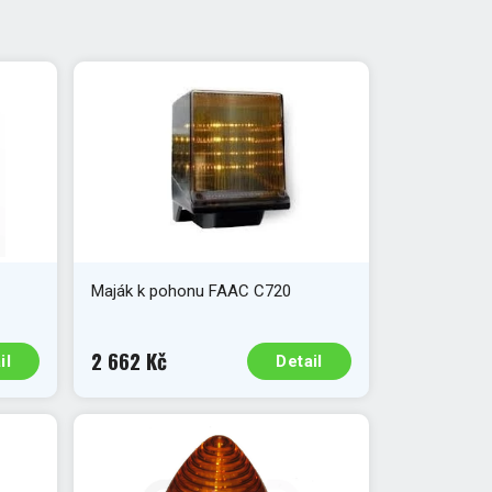
Maják k pohonu FAAC C720
2 662 Kč
il
Detail