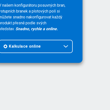
V našem konfigurátoru posuvných bran,
vstupních branek a plotových polí si
můžete snadno nakonfigurovat každý
produkt přesně podle svých
představ.
Snadno, rychle a online.
Kalkulace online