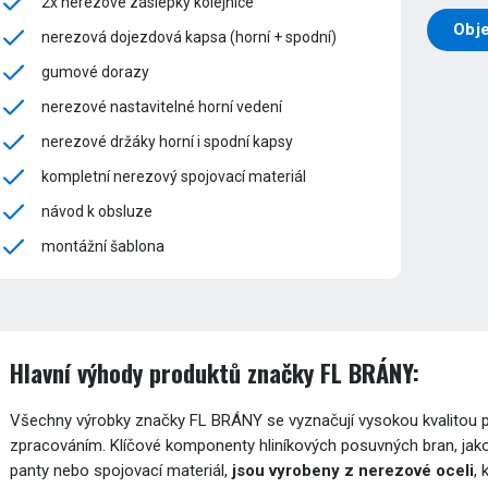
2x nerezové záslepky kolejnice
Obj
nerezová dojezdová kapsa (horní + spodní)
gumové dorazy
nerezové nastavitelné horní vedení
nerezové držáky horní i spodní kapsy
kompletní nerezový spojovací materiál
návod k obsluze
montážní šablona
Hlavní výhody produktů značky FL BRÁNY:
Všechny výrobky značky FL BRÁNY se vyznačují vysokou kvalitou pou
zpracováním. Klíčové komponenty hliníkových posuvných bran, jako
panty nebo spojovací materiál,
jsou vyrobeny z nerezové oceli
,