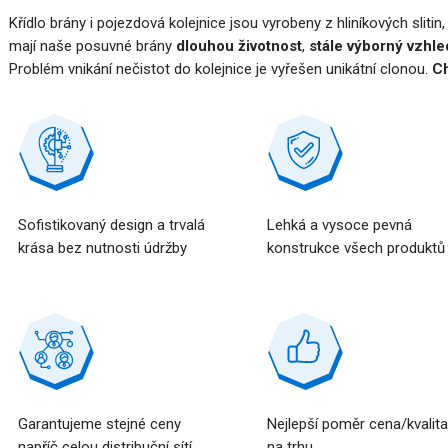
Křídlo brány i pojezdová kolejnice jsou vyrobeny z hliníkových slitin
mají naše posuvné brány
dlouhou životnost
,
stále výborný vzhle
Problém vnikání nečistot do kolejnice je vyřešen unikátní clonou.
Ch
Sofistikovaný design a trvalá
Lehká a vysoce pevná
krása bez nutnosti údržby
konstrukce všech produktů
Garantujeme stejné ceny
Nejlepší poměr cena/kvalit
napříč celou distribuční sítí
na trhu