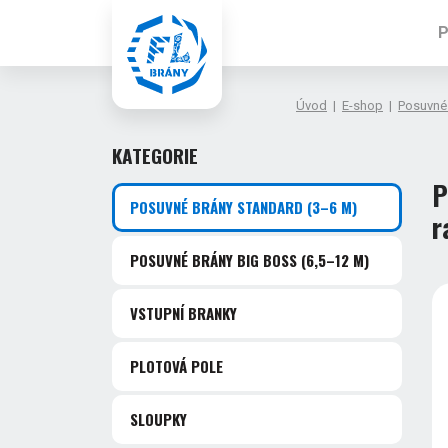
P
Úvod
|
E-shop
|
Posuvné
KATEGORIE
P
POSUVNÉ BRÁNY STANDARD
(3–6 M)
r
POSUVNÉ BRÁNY BIG BOSS
(6,5–12 M)
VSTUPNÍ BRANKY
PLOTOVÁ POLE
SLOUPKY