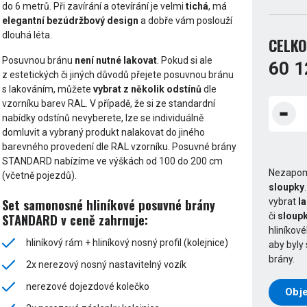
do 6 metrů. Při zavírání a otevírání je velmi
tichá
, má
elegantní bezúdržbový design
a dobře vám poslouží
dlouhá léta.
CELKO
Posuvnou bránu
není nutné lakovat
. Pokud si ale
60 1
z estetických či jiných důvodů přejete posuvnou bránu
s lakováním, můžete
vybrat z několik odstínů
dle
vzorníku barev RAL. V případě, že si ze standardní
nabídky odstínů nevyberete, lze se individuálně
domluvit a vybraný produkt nalakovat do jiného
barevného provedení dle RAL vzorníku. Posuvné brány
STANDARD nabízíme ve výškách od 100 do 200 cm
Nezapom
(včetně pojezdů).
sloupky
Set samonosné hliníkové posuvné brány
vybrat
l
či
sloupk
STANDARD v ceně zahrnuje:
hliníkov
hliníkový rám + hliníkový nosný profil (kolejnice)
aby byly
brány.
2x nerezový nosný nastavitelný vozík
nerezové dojezdové kolečko
Obje