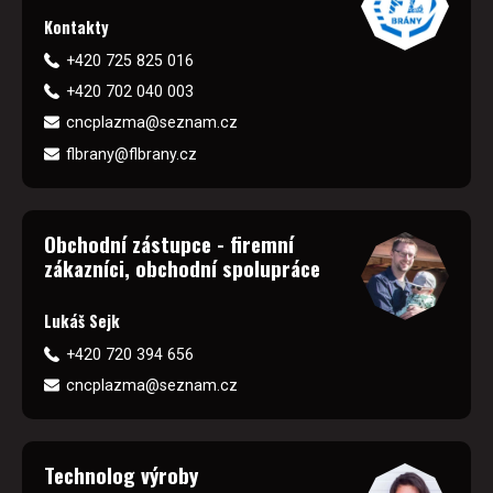
Kontakty
+420 725 825 016
+420 702 040 003
cncplazma@seznam.cz
flbrany@flbrany.cz
Obchodní zástupce - firemní
zákazníci, obchodní spolupráce
Lukáš Sejk
+420 720 394 656
cncplazma@seznam.cz
Technolog výroby