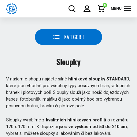
0
MENU
KATEGORIE
Sloupky
V našem e-shopu najdete silné
hliníkové sloupky STANDARD
,
které jsou vhodné pro všechny typy posuvných bran, vstupních
branek i plotových polí. Sloupky slouží jako nosič dojezdových
kapes, fotobuněk, majáku či jako opěrný bod pro vybranou
posuvnou bránu, branku či plotové pole.
Sloupky vyrábíme
z kvalitních hliníkových profilů
o rozměru
120 x 120 mm. K dispozici jsou
ve výškách od 50 do 210 cm
,
vybrat si můžete sloupky s lakováním či bez lakování.