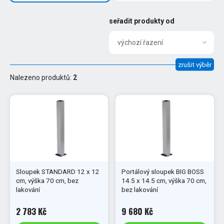
seřadit produkty od
výchozí řazení
zrušit výběr
Nalezeno produktů:
2
Sloupek STANDARD 12 x 12
Portálový sloupek BIG BOSS
cm, výška 70 cm, bez
14.5 x 14.5 cm, výška 70 cm,
lakování
bez lakování
2 783 Kč
9 680 Kč