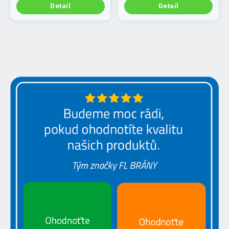
Detail
Detail