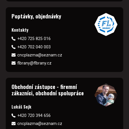
Poptávky, objednávky
Kontakty
+420 725 825 016
+420 702 040 003
cncplazma@seznam.cz
flbrany@flbrany.cz
Obchodní zástupce - firemní
zákazníci, obchodní spolupráce
Lukáš Sejk
+420 720 394 656
cncplazma@seznam.cz