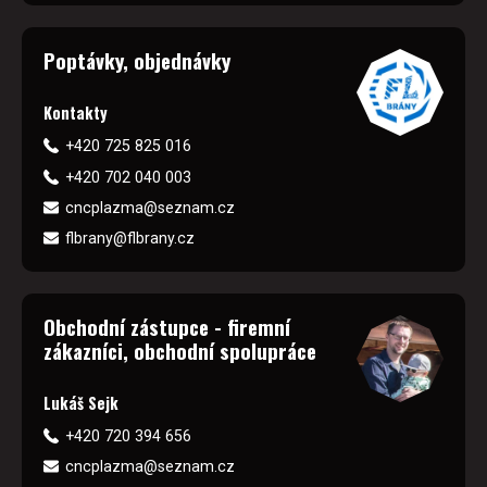
Poptávky, objednávky
Kontakty
+420 725 825 016
+420 702 040 003
cncplazma@seznam.cz
flbrany@flbrany.cz
Obchodní zástupce - firemní
zákazníci, obchodní spolupráce
Lukáš Sejk
+420 720 394 656
cncplazma@seznam.cz