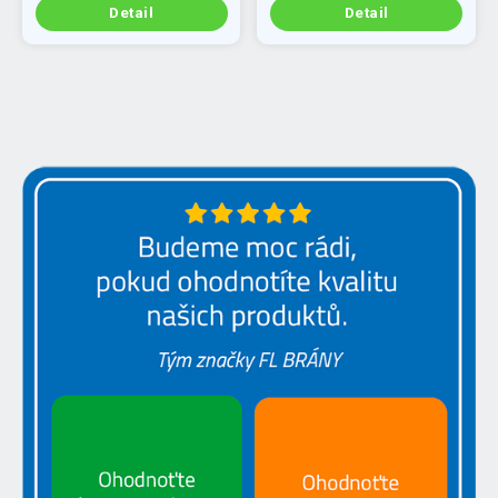
Detail
Detail