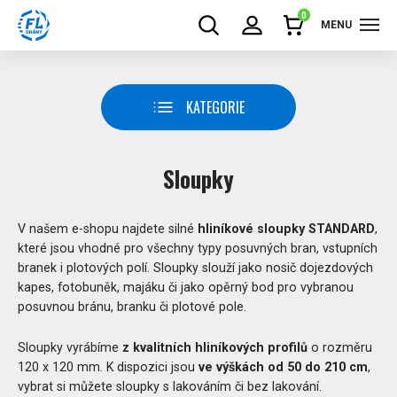
0
MENU
KATEGORIE
Sloupky
V našem e-shopu najdete silné
hliníkové sloupky STANDARD
,
které jsou vhodné pro všechny typy posuvných bran, vstupních
branek i plotových polí. Sloupky slouží jako nosič dojezdových
kapes, fotobuněk, majáku či jako opěrný bod pro vybranou
posuvnou bránu, branku či plotové pole.
Sloupky vyrábíme
z kvalitních hliníkových profilů
o rozměru
120 x 120 mm. K dispozici jsou
ve výškách od 50 do 210 cm
,
vybrat si můžete sloupky s lakováním či bez lakování.