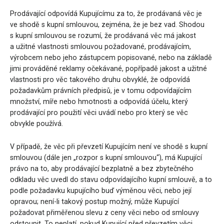
Prodávající odpovídá Kupujícímu za to, že prodávaná věc je
ve shodě s kupní smlouvou, zejména, že je bez vad. Shodou
s kupní smlouvou se rozumí, že prodávaná věc má jakost
a užitné vlastnosti smlouvou požadované, prodávajícím,
výrobcem nebo jeho zástupcem popisované, nebo na základě
jimi prováděné reklamy očekávané, popřípadě jakost a užitné
vlastnosti pro věc takového druhu obvyklé, že odpovídá
požadavkům právních předpisů, je v tomu odpovídajícím
množství, míře nebo hmotnosti a odpovídá účelu, který
prodávající pro použití věci uvádí nebo pro který se věc
obvykle používá.
V případě, že věc při převzetí Kupujícím není ve shodě s kupní
smlouvou (dále jen „rozpor s kupní smlouvou“), má Kupující
právo na to, aby prodávající bezplatně a bez zbytečného
odkladu věc uvedl do stavu odpovídajícího kupní smlouvě, a to
podle požadavku kupujícího buď výměnou věci, nebo její
opravou; není-li takový postup možný, může Kupující
požadovat přiměřenou slevu z ceny věci nebo od smlouvy
odstoupit. To neplatí, pokud Kupující před převzetím věci