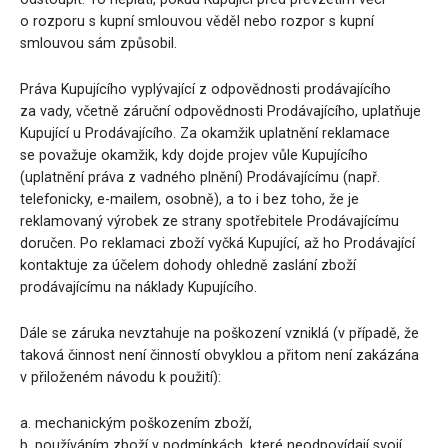
o rozporu s kupní smlouvou věděl nebo rozpor s kupní
smlouvou sám způsobil.
Práva Kupujícího vyplývající z odpovědnosti prodávajícího
za vady, včetně záruční odpovědnosti Prodávajícího, uplatňuje
Kupující u Prodávajícího. Za okamžik uplatnění reklamace
se považuje okamžik, kdy dojde projev vůle Kupujícího
(uplatnění práva z vadného plnění) Prodávajícímu (např.
telefonicky, e-mailem, osobně), a to i bez toho, že je
reklamovaný výrobek ze strany spotřebitele Prodávajícímu
doručen. Po reklamaci zboží vyčká Kupující, až ho Prodávající
kontaktuje za účelem dohody ohledně zaslání zboží
prodávajícímu na náklady Kupujícího.
Dále se záruka nevztahuje na poškození vzniklá (v případě, že
taková činnost není činností obvyklou a přitom není zakázána
v přiloženém návodu k použití):
a. mechanickým poškozením zboží,
b. používáním zboží v podmínkách, které neodpovídají svojí