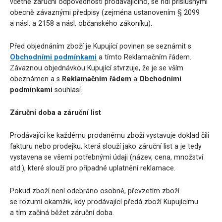
včetně záruční odpovědnosti prodávajícího, se řídí příslušnými
obecně závaznými předpisy (zejména ustanovením § 2099
a násl. a 2158 a násl. občanského zákoníku).
Před objednáním zboží je Kupující povinen se seznámit s
Obchodními podmínkami
a tímto Reklamačním řádem.
Závaznou objednávkou Kupující stvrzuje, že je se vším
obeznámen a s
Reklamačním řádem
a
Obchodními
podmínkami
souhlasí.
Záruční doba a záruční list
Prodávající ke každému prodanému zboží vystavuje doklad čili
fakturu nebo prodejku, která slouží jako záruční list a je tedy
vystavena se všemi potřebnými údaji (název, cena, množství
atd.), které slouží pro případné uplatnění reklamace.
Pokud zboží není odebráno osobně, převzetím zboží
se rozumí okamžik, kdy prodávající předá zboží Kupujícímu
a tím začíná běžet záruční doba.