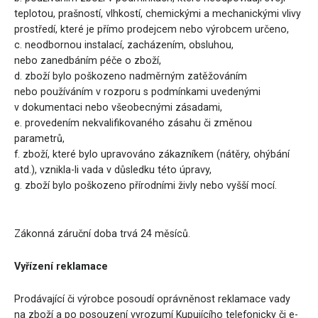
teplotou, prašností, vlhkostí, chemickými a mechanickými vlivy
prostředí, které je přímo prodejcem nebo výrobcem určeno,
c. neodbornou instalací, zacházením, obsluhou,
nebo zanedbáním péče o zboží,
d. zboží bylo poškozeno nadměrným zatěžováním
nebo používáním v rozporu s podmínkami uvedenými
v dokumentaci nebo všeobecnými zásadami,
e. provedením nekvalifikovaného zásahu či změnou
parametrů,
f. zboží, které bylo upravováno zákazníkem (nátěry, ohýbání
atd.), vznikla-li vada v důsledku této úpravy,
g. zboží bylo poškozeno přírodními živly nebo vyšší mocí.
Zákonná záruční doba trvá 24 měsíců.
Vyřízení reklamace
Prodávající či výrobce posoudí oprávněnost reklamace vady
na zboží a po posouzení vyrozumí Kupujícího telefonicky či e-