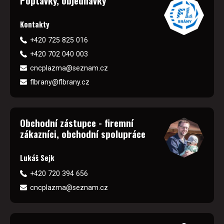
Poptávky, objednávky
Kontakty
+420 725 825 016
+420 702 040 003
cncplazma@seznam.cz
flbrany@flbrany.cz
Obchodní zástupce - firemní
zákazníci, obchodní spolupráce
Lukáš Sejk
+420 720 394 656
cncplazma@seznam.cz