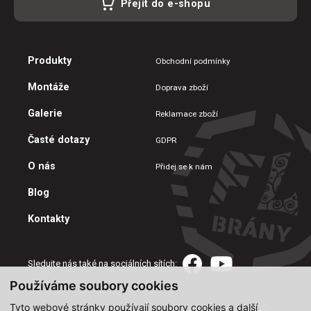
Přejít do e-shopu
Produkty
Obchodní podmínky
Montáže
Doprava zboží
Galerie
Reklamace zboží
Časté dotazy
GDPR
O nás
Přidej se k nám
Blog
Kontakty
Sledujte nás také na sociálních sítích:
Používáme soubory cookies
Tyto webové stránky používají soubory cookies a další