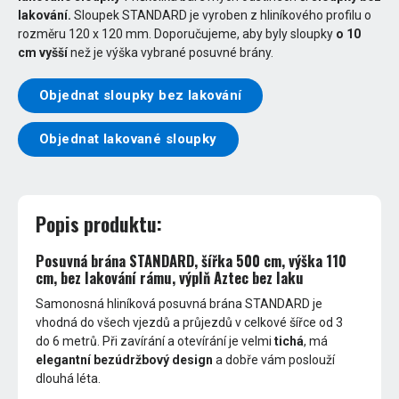
lakování.
Sloupek STANDARD je vyroben z hliníkového profilu o
rozměru 120 x 120 mm. Doporučujeme, aby byly sloupky
o 10
cm vyšší
než je výška vybrané posuvné brány.
Objednat sloupky bez lakování
Objednat lakované sloupky
Popis produktu:
Posuvná brána STANDARD, šířka 500 cm, výška 110
cm, bez lakování rámu, výplň Aztec bez laku
Samonosná hliníková posuvná brána STANDARD je
vhodná do všech vjezdů a průjezdů v celkové šířce od 3
do 6 metrů. Při zavírání a otevírání je velmi
tichá
, má
elegantní bezúdržbový design
a dobře vám poslouží
dlouhá léta.