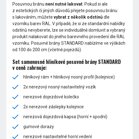
Posuvnou bránu
není nutné lakovat
. Pokud si ale
z estetických či jiných důvodů přejete posuvnou bránu
s lakováním, můžete
vybrat z několik odstínů
dle
vzorníku barev RAL. V případě, že si ze standardní nabídky
odstínů nevyberete, lze se individuálně domluvit a vybraný
produkt nalakovat do jiného barevného provedení dle RAL
vzorníku. Posuvné brány STANDARD nabízíme ve výškách
od 100 do 200 cm (včetně pojezdů).
Set samonosné hliníkové posuvné brány STANDARD
v ceně zahrnuje:
hliníkový rám + hliníkový nosný profil (kolejnice)
2x nerezový nosný nastavitelný vozík
nerezové dojezdové kolečko
2x nerezové záslepky kolejnice
nerezová dojezdová kapsa (horní + spodní)
gumové dorazy
nerezové nastavitelné horní vedení