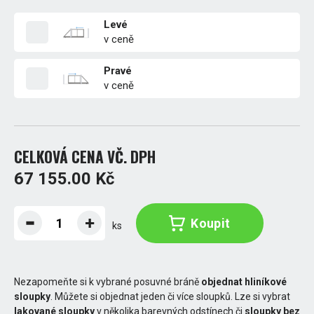
Levé
v ceně
Pravé
v ceně
CELKOVÁ CENA VČ. DPH
67 155.00 Kč
Koupit
ks
Nezapomeňte si k vybrané posuvné bráně
objednat hliníkové
sloupky
. Můžete si objednat jeden či více sloupků. Lze si vybrat
lakované sloupky
v několika barevných odstínech či
sloupky bez