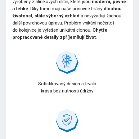
vyrobeny z hliníkových slitin, které jsou
moderní, pevné
a lehké
. Díky tomu mají naše posuvné brány
dlouhou
životnost
,
stále výborný vzhled
a nevyžadují žádnou
další povrchovou úpravu. Problém vnikání nečistot
do kolejnice je vyřešen unikátní clonou.
Chytře
propracované detaily zpříjemňují život
.
Sofistikovaný design a trvalá
krása bez nutnosti údržby