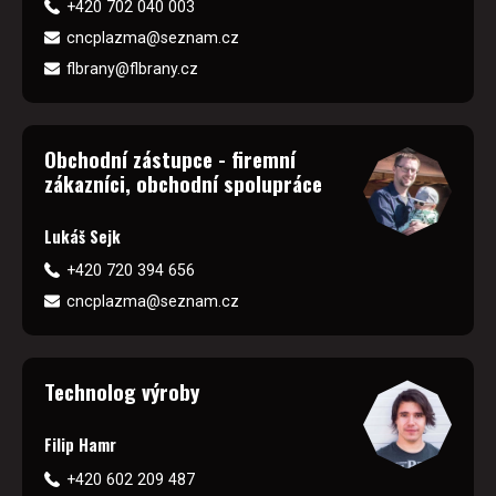
+420 702 040 003
cncplazma@seznam.cz
flbrany@flbrany.cz
Obchodní zástupce - firemní
zákazníci, obchodní spolupráce
Lukáš Sejk
+420 720 394 656
cncplazma@seznam.cz
Technolog výroby
Filip Hamr
+420 602 209 487