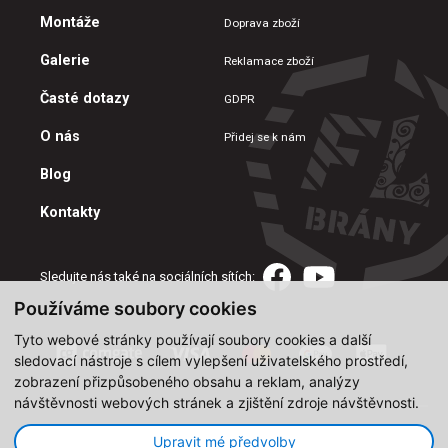
Montáže
Doprava zboží
Galerie
Reklamace zboží
Časté dotazy
GDPR
O nás
Přidej se k nám
Blog
Kontakty
Sledujte nás také na sociálních sítích:
Používáme soubory cookies
Tyto webové stránky používají soubory cookies a další
sledovací nástroje s cílem vylepšení uživatelského prostředí,
zobrazení přizpůsobeného obsahu a reklam, analýzy
návštěvnosti webových stránek a zjištění zdroje návštěvnosti.
Copyright © 2019-2026, FL BRÁNY, All Rights Reserved.
Upravit mé předvolby