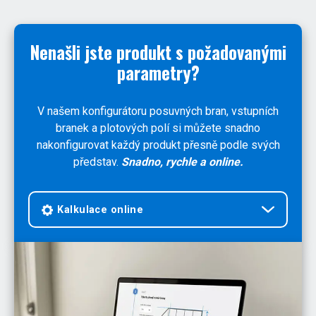
Nenašli jste produkt s požadovanými
parametry?
V našem konfigurátoru posuvných bran, vstupních
branek a plotových polí si můžete snadno
nakonfigurovat každý produkt přesně podle svých
představ.
Snadno, rychle a online.
Kalkulace online