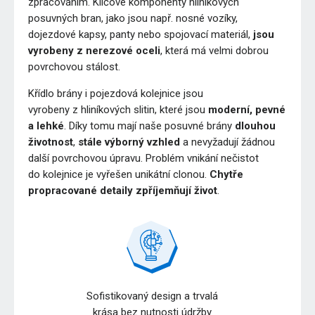
zpracováním. Klíčové komponenty hliníkových
posuvných bran, jako jsou např. nosné vozíky,
dojezdové kapsy, panty nebo spojovací materiál,
jsou
vyrobeny z nerezové oceli
, která má velmi dobrou
povrchovou stálost.
Křídlo brány i pojezdová kolejnice jsou
vyrobeny z hliníkových slitin, které jsou
moderní, pevné
a lehké
. Díky tomu mají naše posuvné brány
dlouhou
životnost
,
stále výborný vzhled
a nevyžadují žádnou
další povrchovou úpravu. Problém vnikání nečistot
do kolejnice je vyřešen unikátní clonou.
Chytře
propracované detaily zpříjemňují život
.
Sofistikovaný design a trvalá
krása bez nutnosti údržby