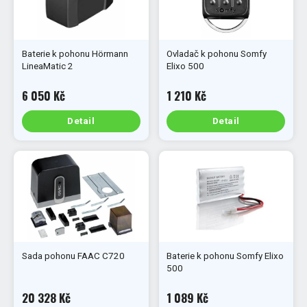
Baterie k pohonu Hörmann
Ovladač k pohonu Somfy
LineaMatic 2
Elixo 500
6 050 Kč
1 210 Kč
Detail
Detail
Sada pohonu FAAC C720
Baterie k pohonu Somfy Elixo
500
20 328 Kč
1 089 Kč