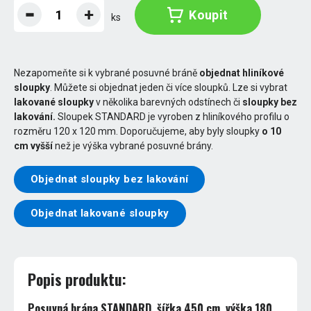
Koupit
ks
Nezapomeňte si k vybrané posuvné bráně
objednat hliníkové
sloupky
. Můžete si objednat jeden či více sloupků. Lze si vybrat
lakované sloupky
v několika barevných odstínech či
sloupky bez
lakování.
Sloupek STANDARD je vyroben z hliníkového profilu o
rozměru 120 x 120 mm. Doporučujeme, aby byly sloupky
o 10
cm vyšší
než je výška vybrané posuvné brány.
Objednat sloupky bez lakování
Objednat lakované sloupky
Popis produktu:
Posuvná brána STANDARD, šířka 450 cm, výška 180