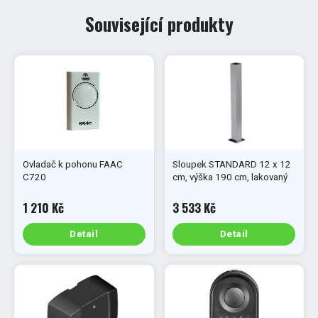
Související produkty
Ovladač k pohonu FAAC
Sloupek STANDARD 12 x 12
C720
cm, výška 190 cm, lakovaný
1 210 Kč
3 533 Kč
Detail
Detail