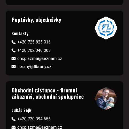
Poptávky, objednávky
Kontakty
+420 725 825 016
+420 702 040 003
cncplazma@seznam.cz
flbrany@flbrany.cz
Obchodní zástupce - firemní
zákazníci, obchodní spolupráce
Lukáš Sejk
+420 720 394 656
cncplazma@seznam.cz