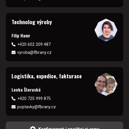
Technolog výroby
Filip Hamr
+420 602 209 487
vyroba@flbrany.cz
Logistika, expedice, fakturace
Lenka Šteruská
+420 725 999 875
poptavky@flbrany.cz
Konfigurovat / spočítej si cenu