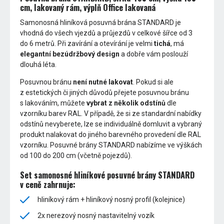
cm, lakovaný rám, výplň Office lakovaná
Samonosná hliníková posuvná brána STANDARD je
vhodná do všech vjezdů a průjezdů v celkové šířce od 3
do 6 metrů. Při zavírání a otevírání je velmi
tichá
, má
elegantní bezúdržbový design
a dobře vám poslouží
dlouhá léta.
Posuvnou bránu
není nutné lakovat
. Pokud si ale
z estetických či jiných důvodů přejete posuvnou bránu
s lakováním, můžete
vybrat z několik odstínů
dle
vzorníku barev RAL. V případě, že si ze standardní nabídky
odstínů nevyberete, lze se individuálně domluvit a vybraný
produkt nalakovat do jiného barevného provedení dle RAL
vzorníku. Posuvné brány STANDARD nabízíme ve výškách
od 100 do 200 cm (včetně pojezdů).
Set samonosné hliníkové posuvné brány STANDARD
v ceně zahrnuje:
hliníkový rám + hliníkový nosný profil (kolejnice)
2x nerezový nosný nastavitelný vozík