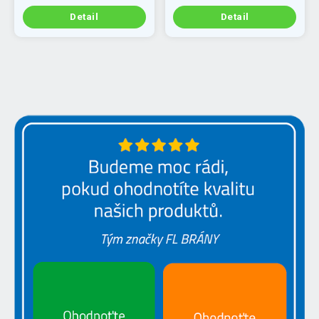
Detail
Detail