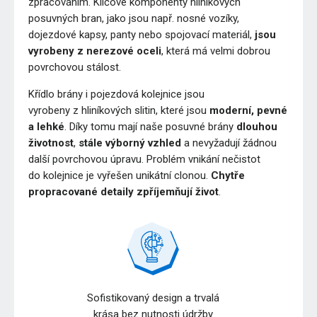
zpracováním. Klíčové komponenty hliníkových
posuvných bran, jako jsou např. nosné vozíky,
dojezdové kapsy, panty nebo spojovací materiál,
jsou
vyrobeny z nerezové oceli
, která má velmi dobrou
povrchovou stálost.
Křídlo brány i pojezdová kolejnice jsou
vyrobeny z hliníkových slitin, které jsou
moderní, pevné
a lehké
. Díky tomu mají naše posuvné brány
dlouhou
životnost
,
stále výborný vzhled
a nevyžadují žádnou
další povrchovou úpravu. Problém vnikání nečistot
do kolejnice je vyřešen unikátní clonou.
Chytře
propracované detaily zpříjemňují život
.
Sofistikovaný design a trvalá
krása bez nutnosti údržby