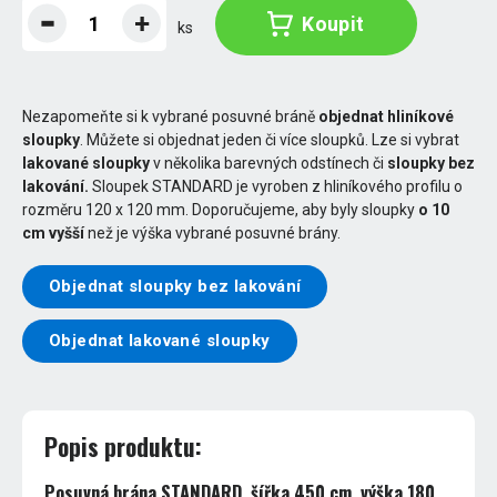
Koupit
ks
Nezapomeňte si k vybrané posuvné bráně
objednat hliníkové
sloupky
. Můžete si objednat jeden či více sloupků. Lze si vybrat
lakované sloupky
v několika barevných odstínech či
sloupky bez
lakování.
Sloupek STANDARD je vyroben z hliníkového profilu o
rozměru 120 x 120 mm. Doporučujeme, aby byly sloupky
o 10
cm vyšší
než je výška vybrané posuvné brány.
Objednat sloupky bez lakování
Objednat lakované sloupky
Popis produktu:
Posuvná brána STANDARD, šířka 450 cm, výška 180