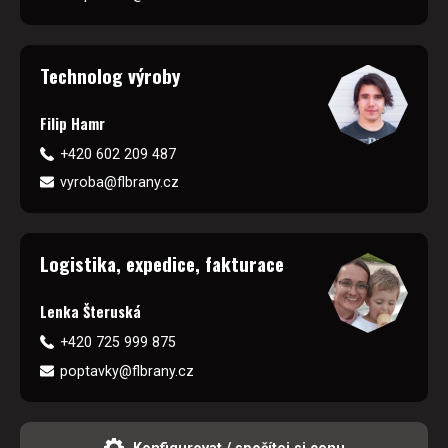
Technolog výroby
Filip Hamr
+420 602 209 487
vyroba@flbrany.cz
Logistika, expedice, fakturace
Lenka Šteruská
+420 725 999 875
poptavky@flbrany.cz
Konfigurovat / spočítej si cenu