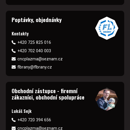
Poptávky, objednávky
Kontakty
+420 725 825 016
+420 702 040 003
cncplazma@seznam.cz
flbrany@flbrany.cz
Obchodní zástupce - firemní
zákazníci, obchodní spolupráce
Lukáš Sejk
+420 720 394 656
cncplazma@seznam.cz