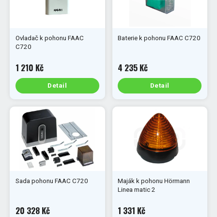
Ovladač k pohonu FAAC
Baterie k pohonu FAAC C720
C720
1 210 Kč
4 235 Kč
Detail
Detail
Sada pohonu FAAC C720
Maják k pohonu Hörmann
Linea matic 2
20 328 Kč
1 331 Kč