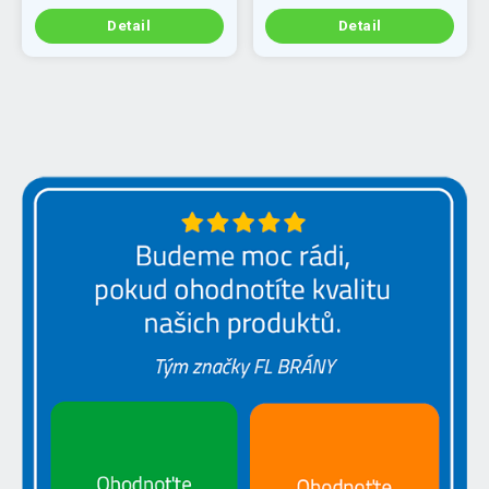
Detail
Detail