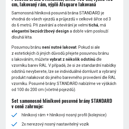
cm, lakovaný rám, výplň Alsquare lakovaná
Samonosná hliníková posuvná brána STANDARD je
vhodná do všech vjezdů a průjezdů v celkové šířce od 3
do 6 metrů. Při zavírání a otevírání je velmi
tichá
, má
elegantní bezúdržbový design
a dobře vám poslouží
dlouhá léta.
Posuvnou bránu
není nutné lakovat
. Pokud si ale
z estetických či jiných důvodů přejete posuvnou bránu
s lakováním, můžete
vybrat z několik odstínů
dle
vzorníku barev RAL. V případě, že si ze standardní nabídky
odstínů nevyberete, lze se individuálně domluvit a vybraný
produkt nalakovat do jiného barevného provedení dle RAL
vzorníku. Posuvné brány STANDARD nabízíme ve výškách
od 100 do 200 cm (včetně pojezdů).
Set samonosné hliníkové posuvné brány STANDARD
v ceně zahrnuje:
hliníkový rám + hliníkový nosný profil (kolejnice)
2x nerezový nosný nastavitelný vozík