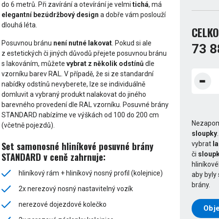
do 6 metrů. Při zavírání a otevírání je velmi
tichá
, má
elegantní bezúdržbový design
a dobře vám poslouží
dlouhá léta.
CELKO
Posuvnou bránu
není nutné lakovat
. Pokud si ale
73 8
z estetických či jiných důvodů přejete posuvnou bránu
s lakováním, můžete
vybrat z několik odstínů
dle
vzorníku barev RAL. V případě, že si ze standardní
nabídky odstínů nevyberete, lze se individuálně
domluvit a vybraný produkt nalakovat do jiného
barevného provedení dle RAL vzorníku. Posuvné brány
STANDARD nabízíme ve výškách od 100 do 200 cm
Nezapom
(včetně pojezdů).
sloupky
Set samonosné hliníkové posuvné brány
vybrat
l
či
sloupk
STANDARD v ceně zahrnuje:
hliníkov
hliníkový rám + hliníkový nosný profil (kolejnice)
aby byly
brány.
2x nerezový nosný nastavitelný vozík
nerezové dojezdové kolečko
Obje