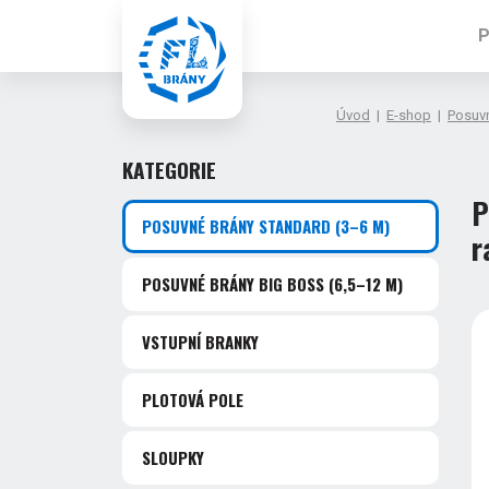
P
Úvod
|
E-shop
|
Posuv
KATEGORIE
P
POSUVNÉ BRÁNY STANDARD
(3–6 M)
r
POSUVNÉ BRÁNY BIG BOSS
(6,5–12 M)
VSTUPNÍ BRANKY
PLOTOVÁ POLE
SLOUPKY