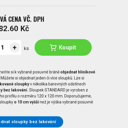
VÁ CENA VČ. DPH
82.60 Kč
Koupit
ks
eňte si k vybrané posuvné bráně
objednat hliníkové
. Můžete si objednat jeden či více sloupků. Lze si
akované sloupky
v několika barevných odstínech
y bez lakování.
Sloupek STANDARD je vyroben z
ého profilu o rozměru 120 x 120 mm. Doporučujeme,
 sloupky
o 10 cm vyšší
než je výška vybrané posuvné
dnat sloupky bez lakování