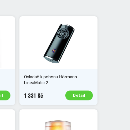
Ovladač k pohonu Hörmann
LineaMatic 2
1 331 Kč
il
Detail