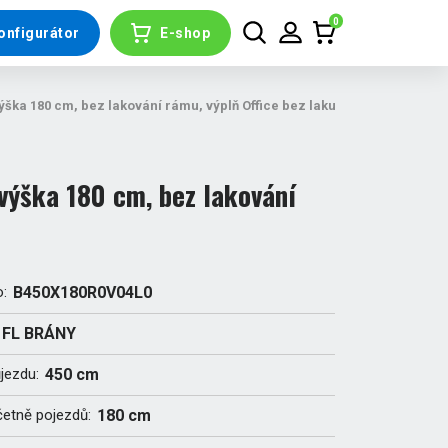
0
onfigurátor
E-shop
ška 180 cm, bez lakování rámu, výplň Office bez laku
ýška 180 cm, bez lakování
o:
B450X180R0V04L0
FL BRÁNY
ůjezdu:
450 cm
četně pojezdů:
180 cm