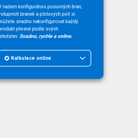
V našem konfigurátoru posuvných bran,
vstupních branek a plotových polí si
můžete snadno nakonfigurovat každý
produkt přesně podle svých
představ.
Snadno, rychle a online.
Kalkulace online