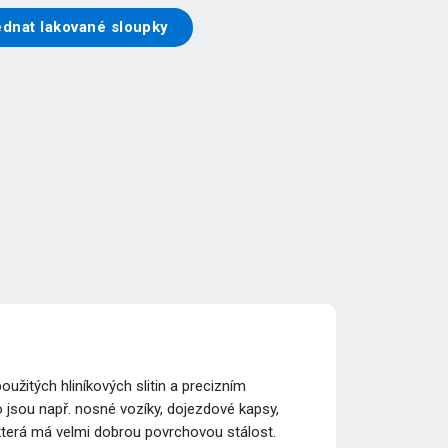
ednat lakované sloupky
žitých hliníkových slitin a precizním
 jsou např. nosné vozíky, dojezdové kapsy,
 která má velmi dobrou povrchovou stálost.