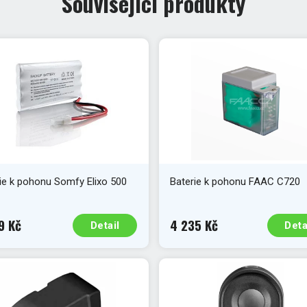
Související produkty
ie k pohonu Somfy Elixo 500
Baterie k pohonu FAAC C720
9 Kč
4 235 Kč
Detail
Deta