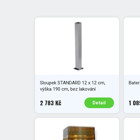
Sloupek STANDARD 12 x 12 cm,
Bater
výška 190 cm, bez lakování
2 783 Kč
1 08
Detail