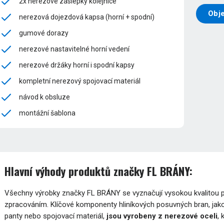
2x nerezové záslepky kolejnice
Obj
nerezová dojezdová kapsa (horní + spodní)
gumové dorazy
nerezové nastavitelné horní vedení
nerezové držáky horní i spodní kapsy
kompletní nerezový spojovací materiál
návod k obsluze
montážní šablona
Hlavní výhody produktů značky FL BRÁNY:
Všechny výrobky značky FL BRÁNY se vyznačují vysokou kvalitou pou
zpracováním. Klíčové komponenty hliníkových posuvných bran, jako
panty nebo spojovací materiál,
jsou vyrobeny z nerezové oceli
,