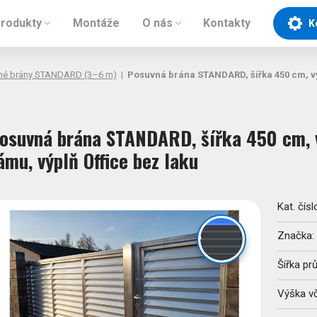
rodukty
Montáže
O nás
Kontakty
K
né brány STANDARD (3–6 m)
|
Posuvná brána STANDARD, šířka 450 cm, vý
osuvná brána STANDARD, šířka 450 cm, v
ámu, výplň Office bez laku
Kat. čísl
Značka:
Šířka pr
Výška v