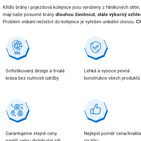
Křídlo brány i pojezdová kolejnice jsou vyrobeny z hliníkových slitin
mají naše posuvné brány
dlouhou životnost
,
stále výborný vzhle
Problém vnikání nečistot do kolejnice je vyřešen unikátní clonou.
Ch
Sofistikovaný design a trvalá
Lehká a vysoce pevná
krása bez nutnosti údržby
konstrukce všech produktů
Garantujeme stejné ceny
Nejlepší poměr cena/kvalit
napříč celou distribuční sítí
na trhu