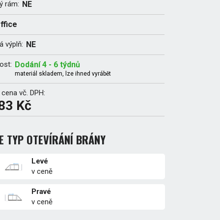
ý rám:
NE
ffice
 výplň:
NE
ost:
Dodání 4 - 6 týdnů
materiál skladem, lze ihned vyrábět
 cena vč. DPH:
83 Kč
E TYP OTEVÍRÁNÍ BRÁNY
Levé
v ceně
Pravé
v ceně