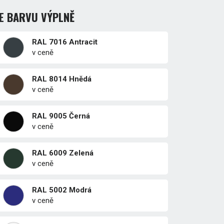
E BARVU VÝPLNĚ
RAL 7016 Antracit
v ceně
RAL 8014 Hnědá
v ceně
RAL 9005 Černá
v ceně
RAL 6009 Zelená
v ceně
RAL 5002 Modrá
v ceně