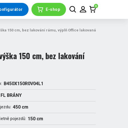
0
onfigurátor
E-shop
ka 150 cm, bez lakování rámu, výplň Office lakovaná
ýška 150 cm, bez lakování
o:
B450X150R0V04L1
FL BRÁNY
ůjezdu:
450 cm
četně pojezdů:
150 cm