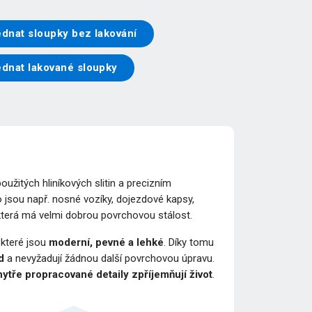
dnat sloupky bez lakování
ednat lakované sloupky
žitých hliníkových slitin a precizním
 jsou např. nosné vozíky, dojezdové kapsy,
 která má velmi dobrou povrchovou stálost.
, které jsou
moderní, pevné a lehké
. Díky tomu
d
a nevyžadují žádnou další povrchovou úpravu.
ytře propracované detaily zpříjemňují život
.