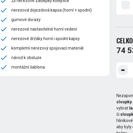
2x nerezové záslepky kolejnice
nerezová dojezdová kapsa (horní + spodní)
gumové dorazy
nerezové nastavitelné horní vedení
CELKO
nerezové držáky horní i spodní kapsy
kompletní nerezový spojovací materiál
74 5
návod k obsluze
montážní šablona
Nezapom
sloupky
vybrat
l
či
sloupk
hliníkov
aby byly
brány.