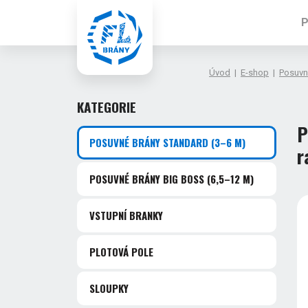
P
Úvod
|
E-shop
|
Posuvn
KATEGORIE
P
POSUVNÉ BRÁNY STANDARD
(3–6 M)
r
POSUVNÉ BRÁNY BIG BOSS
(6,5–12 M)
VSTUPNÍ BRANKY
PLOTOVÁ POLE
SLOUPKY