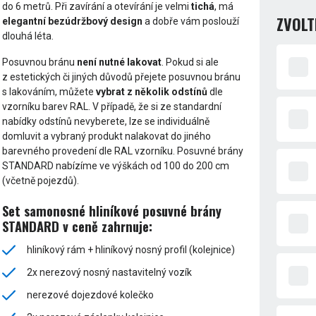
do 6 metrů. Při zavírání a otevírání je velmi
tichá
, má
ZVOLT
elegantní bezúdržbový design
a dobře vám poslouží
dlouhá léta.
Posuvnou bránu
není nutné lakovat
. Pokud si ale
z estetických či jiných důvodů přejete posuvnou bránu
s lakováním, můžete
vybrat z několik odstínů
dle
vzorníku barev RAL. V případě, že si ze standardní
nabídky odstínů nevyberete, lze se individuálně
domluvit a vybraný produkt nalakovat do jiného
barevného provedení dle RAL vzorníku. Posuvné brány
STANDARD nabízíme ve výškách od 100 do 200 cm
(včetně pojezdů).
Set samonosné hliníkové posuvné brány
STANDARD v ceně zahrnuje:
hliníkový rám + hliníkový nosný profil (kolejnice)
2x nerezový nosný nastavitelný vozík
nerezové dojezdové kolečko