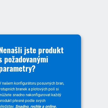
Nenašli jste produkt
s požadovanými
parametry?
V našem konfigurátoru posuvných bran,
vstupních branek a plotových polí si
můžete snadno nakonfigurovat každý
produkt přesně podle svých
představ.
Snadno, rychle a online.