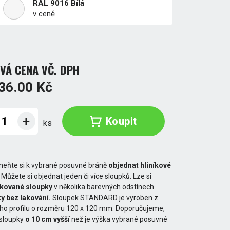
RAL 9016 Bílá
v ceně
VÁ CENA VČ. DPH
36.00 Kč
Koupit
ks
eňte si k vybrané posuvné bráně
objednat hliníkové
. Můžete si objednat jeden či více sloupků. Lze si
akované sloupky
v několika barevných odstínech
y bez lakování.
Sloupek STANDARD je vyroben z
ého profilu o rozměru 120 x 120 mm. Doporučujeme,
 sloupky
o 10 cm vyšší
než je výška vybrané posuvné