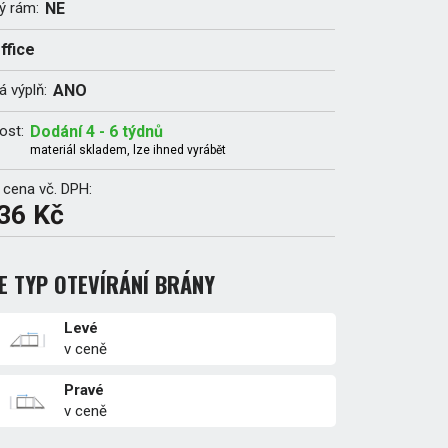
ý rám:
NE
ffice
 výplň:
ANO
ost:
Dodání 4 - 6 týdnů
materiál skladem, lze ihned vyrábět
 cena vč. DPH:
36 Kč
E TYP OTEVÍRÁNÍ BRÁNY
Levé
v ceně
Pravé
v ceně