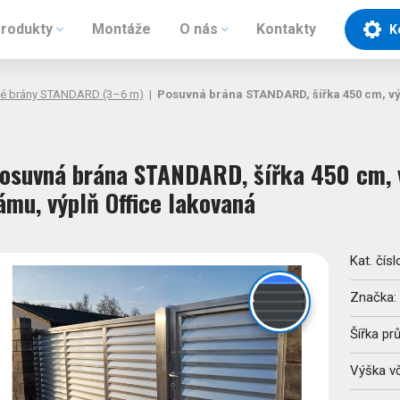
rodukty
Montáže
O nás
Kontakty
K
é brány STANDARD (3–6 m)
|
Posuvná brána STANDARD, šířka 450 cm, výš
osuvná brána STANDARD, šířka 450 cm, v
ámu, výplň Office lakovaná
Kat. čísl
Značka:
Šířka pr
Výška v