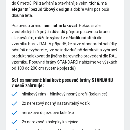
do 6 metrů. Při zavírání a otevírání je velmi
tichá
, má
elegantní bezúdržbový design
a dobře vám poslouží
dlouhá léta.
Posuvnou bránu
není nutné lakovat
. Pokud si ale
z estetických či jiných důvodů přejete posuvnou bránu
s lakováním, můžete
vybrat z několik odstínů
dle
vzorníku barev RAL. V případě, že si ze standardní nabídky
odstínů nevyberete, lze se individuálně domluvit a vybraný
produkt nalakovat do jiného barevného provedení dle RAL
vzorníku. Posuvné brány STANDARD nabízíme ve výškách
od 100 do 200 cm (včetně pojezdů).
Set samonosné hliníkové posuvné brány STANDARD
v ceně zahrnuje:
hliníkový rám + hliníkový nosný profil (kolejnice)
2x nerezový nosný nastavitelný vozík
nerezové dojezdové kolečko
2x nerezové záslepky kolejnice