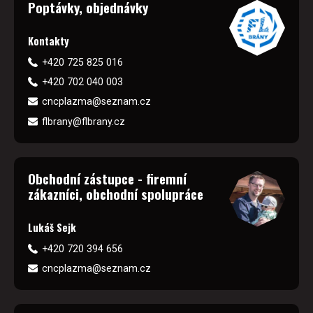
Poptávky, objednávky
Kontakty
+420 725 825 016
+420 702 040 003
cncplazma@seznam.cz
flbrany@flbrany.cz
Obchodní zástupce - firemní
zákazníci, obchodní spolupráce
Lukáš Sejk
+420 720 394 656
cncplazma@seznam.cz