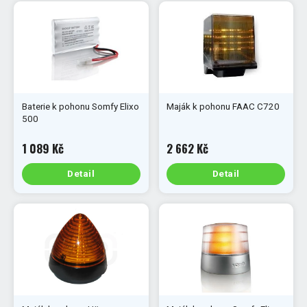
Baterie k pohonu Somfy Elixo
Maják k pohonu FAAC C720
500
1 089 Kč
2 662 Kč
Detail
Detail