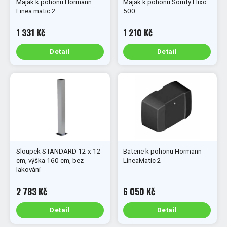
Maják k pohonu Hörmann
Maják k pohonu Somfy Elixo
Linea matic 2
500
1 331 Kč
1 210 Kč
Detail
Detail
Sloupek STANDARD 12 x 12
Baterie k pohonu Hörmann
cm, výška 160 cm, bez
LineaMatic 2
lakování
2 783 Kč
6 050 Kč
Detail
Detail