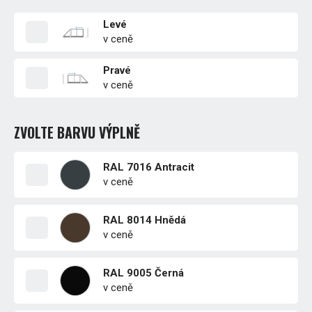
Levé
v ceně
Pravé
v ceně
ZVOLTE BARVU VÝPLNĚ
RAL 7016 Antracit
v ceně
RAL 8014 Hnědá
v ceně
RAL 9005 Černá
v ceně