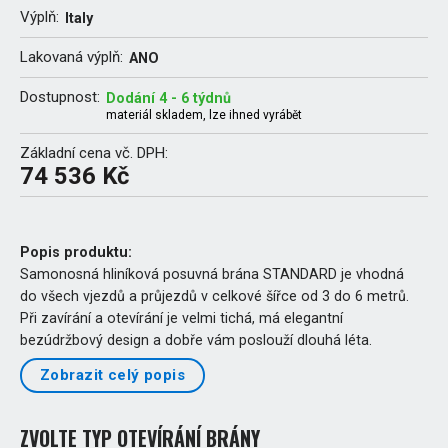
Výplň:
Italy
Lakovaná výplň:
ANO
Dostupnost:
Dodání 4 - 6 týdnů
materiál skladem, lze ihned vyrábět
Základní cena vč. DPH:
74 536 Kč
Popis produktu:
Samonosná hliníková posuvná brána STANDARD je vhodná
do všech vjezdů a průjezdů v celkové šířce od 3 do 6 metrů.
Při zavírání a otevírání je velmi tichá, má elegantní
bezúdržbový design a dobře vám poslouží dlouhá léta.
Zobrazit celý popis
ZVOLTE TYP OTEVÍRÁNÍ BRÁNY