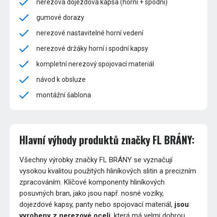
nerezová dojezdová kapsa (horní + spodní)
gumové dorazy
nerezové nastavitelné horní vedení
nerezové držáky horní i spodní kapsy
kompletní nerezový spojovací materiál
návod k obsluze
montážní šablona
Hlavní výhody produktů značky FL BRÁNY:
Všechny výrobky značky FL BRÁNY se vyznačují
vysokou kvalitou použitých hliníkových slitin a precizním
zpracováním. Klíčové komponenty hliníkových
posuvných bran, jako jsou např. nosné vozíky,
dojezdové kapsy, panty nebo spojovací materiál,
jsou
vyrobeny z nerezové oceli
, která má velmi dobrou