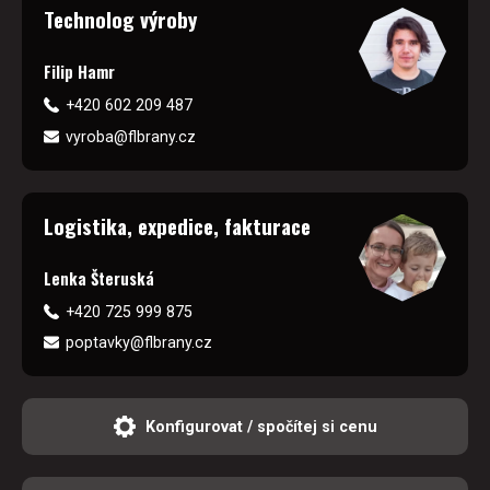
Technolog výroby
Filip Hamr
+420 602 209 487
vyroba@flbrany.cz
Logistika, expedice, fakturace
Lenka Šteruská
+420 725 999 875
poptavky@flbrany.cz
Konfigurovat / spočítej si cenu