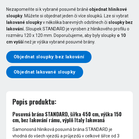
Nezapomeňte si k vybrané posuvné bráně
objednat hliníkové
sloupky
. Můžete si objednat jeden či více sloupků. Lze si vybrat
lakované sloupky
v několika barevných odstínech či
sloupky bez
lakování.
Sloupek STANDARD je vyroben z hliníkového profilu o
rozměru 120 x 120 mm. Doporučujeme, aby byly sloupky
o 10
cm vyšší
než je výška vybrané posuvné brány.
Objednat sloupky bez lakování
Objednat lakované sloupky
Popis produktu:
Posuvná brána STANDARD, šířka 450 cm, výška 150
cm, bez lakování rámu, výplň Italy lakovaná
Samonosná hliníková posuvná brána STANDARD je
vhodná do všech vjezdů a průjezdů v celkové šířce od 3