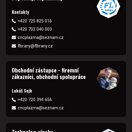
Kontakty
+420 725 825 016
+420 702 040 003
cncplazma@seznam.cz
flbrany@flbrany.cz
Obchodní zástupce - firemní
zákazníci, obchodní spolupráce
Lukáš Sejk
+420 720 394 656
cncplazma@seznam.cz
Technolog výroby