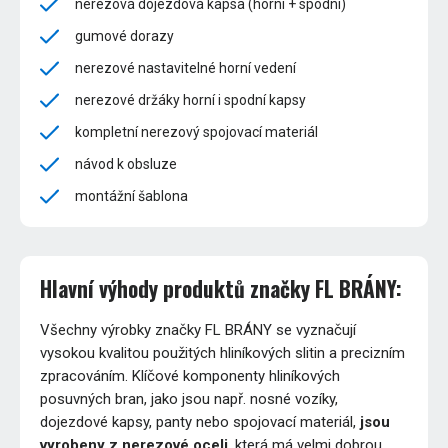
nerezová dojezdová kapsa (horní + spodní)
gumové dorazy
nerezové nastavitelné horní vedení
nerezové držáky horní i spodní kapsy
kompletní nerezový spojovací materiál
návod k obsluze
montážní šablona
Hlavní výhody produktů značky FL BRÁNY:
Všechny výrobky značky FL BRÁNY se vyznačují
vysokou kvalitou použitých hliníkových slitin a precizním
zpracováním. Klíčové komponenty hliníkových
posuvných bran, jako jsou např. nosné vozíky,
dojezdové kapsy, panty nebo spojovací materiál,
jsou
vyrobeny z nerezové oceli
, která má velmi dobrou