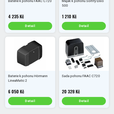
Baterie k pohonu FAAC C720
Maják k pohonu Somfy Elixo
500
4 235 Kč
1 210 Kč
Detail
Detail
Baterie k pohonu Hörmann
Sada pohonu FAAC C720
LineaMatic 2
6 050 Kč
20 328 Kč
Detail
Detail