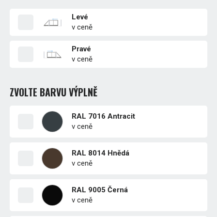
Levé
v ceně
Pravé
v ceně
ZVOLTE BARVU VÝPLNĚ
RAL 7016 Antracit
v ceně
RAL 8014 Hnědá
v ceně
RAL 9005 Černá
v ceně