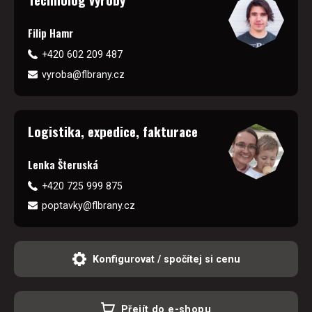
Filip Hamr
+420 602 209 487
vyroba@flbrany.cz
Logistika, expedice, fakturace
Lenka Šteruská
+420 725 999 875
poptavky@flbrany.cz
Konfigurovat / spočítej si cenu
Přejít do e-shopu