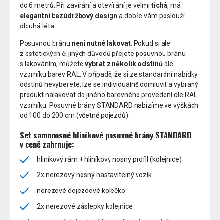
do 6 metrů. Při zavírání a otevírání je velmi
tichá
, má
elegantní bezúdržbový design
a dobře vám poslouží
dlouhá léta.
Posuvnou bránu
není nutné lakovat
. Pokud si ale
z estetických či jiných důvodů přejete posuvnou bránu
s lakováním, můžete
vybrat z několik odstínů
dle
vzorníku barev RAL. V případě, že si ze standardní nabídky
odstínů nevyberete, lze se individuálně domluvit a vybraný
produkt nalakovat do jiného barevného provedení dle RAL
vzorníku. Posuvné brány STANDARD nabízíme ve výškách
od 100 do 200 cm (včetně pojezdů).
Set samonosné hliníkové posuvné brány STANDARD
v ceně zahrnuje:
hliníkový rám + hliníkový nosný profil (kolejnice)
2x nerezový nosný nastavitelný vozík
nerezové dojezdové kolečko
2x nerezové záslepky kolejnice