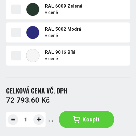
RAL 6009 Zelená
v ceně
RAL 5002 Modrá
v ceně
RAL 9016 Bílá
v ceně
CELKOVÁ CENA VČ. DPH
72 793.60 Kč
Koupit
ks