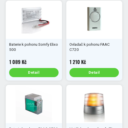
Baterie k pohonu Somfy Elixo
Ovladač k pohonu FAAC
500
C720
1 089 Kč
1 210 Kč
Detail
Detail