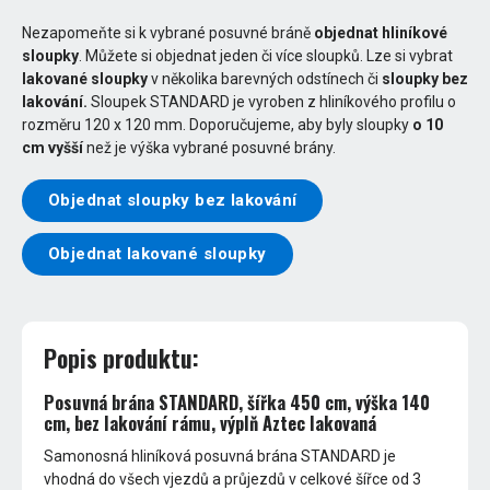
Nezapomeňte si k vybrané posuvné bráně
objednat hliníkové
sloupky
. Můžete si objednat jeden či více sloupků. Lze si vybrat
lakované sloupky
v několika barevných odstínech či
sloupky bez
lakování.
Sloupek STANDARD je vyroben z hliníkového profilu o
rozměru 120 x 120 mm. Doporučujeme, aby byly sloupky
o 10
cm vyšší
než je výška vybrané posuvné brány.
Objednat sloupky bez lakování
Objednat lakované sloupky
Popis produktu:
Posuvná brána STANDARD, šířka 450 cm, výška 140
cm, bez lakování rámu, výplň Aztec lakovaná
Samonosná hliníková posuvná brána STANDARD je
vhodná do všech vjezdů a průjezdů v celkové šířce od 3