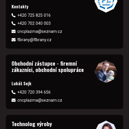
Kontakty
+420 725 825 016
+420 702 040 003
cncplazma@seznam.cz
flbrany@flbrany.cz
Obchodní zástupce - firemní
zákazníci, obchodní spolupráce
Lukáš Sejk
+420 720 394 656
cncplazma@seznam.cz
Technolog výroby