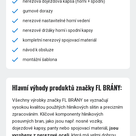
nerezová dojezdová kapsa (horní + spodní)
gumové dorazy
nerezové nastavitelné horní vedení
nerezové držáky horní i spodní kapsy
kompletní nerezový spojovací materiál
návod k obsluze
montážní šablona
Hlavní výhody produktů značky FL BRÁNY:
Všechny výrobky značky FL BRÁNY se vyznačují
vysokou kvalitou použitých hliníkových slitin a precizním
zpracováním. Klíčové komponenty hliníkových
posuvných bran, jako jsou např. nosné vozíky,
dojezdové kapsy, panty nebo spojovací materiál,
jsou
vyrobeny z nerezové oceli
, která má velmi dobrou