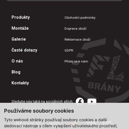
Produkty
Obchodní podmínky
Montáže
Doprava zboží
Galerie
Reklamace zboží
Časté dotazy
GDPR
O nás
Přidej se k nám
Blog
Kontakty
Sledujte nás také na sociálních sítích:
Používáme soubory cookies
Tyto webové stránky používají soubory cookies a další
sledovací nástroje s cílem vylepšení uživatelského prostředí,