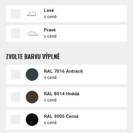
Levé
v ceně
Pravé
v ceně
ZVOLTE BARVU VÝPLNĚ
RAL 7016 Antracit
v ceně
RAL 8014 Hnědá
v ceně
RAL 9005 Černá
v ceně