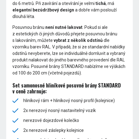
do 6 metrů. Při zavírání a otevírání je velmi
tichá
, má
elegantní bezúdržbový design
a dobře vám poslouží
dlouhá léta.
Posuvnou bránu
není nutné lakovat
. Pokud si ale
z estetických či jiných důvodů přejete posuvnou bránu
s lakováním, můžete
vybrat z několik odstínů
dle
vzorníku barev RAL. V případě, že si ze standardní nabídky
odstínů nevyberete, lze se individuálně domluvit a vybraný
produkt nalakovat do jiného barevného provedení dle RAL
vzorníku. Posuvné brány STANDARD nabízíme ve výškách
od 100 do 200 cm (včetně pojezdů).
Set samonosné hliníkové posuvné brány STANDARD
v ceně zahrnuje:
hliníkový rám + hliníkový nosný profil (kolejnice)
2x nerezový nosný nastavitelný vozík
nerezové dojezdové kolečko
2x nerezové záslepky kolejnice