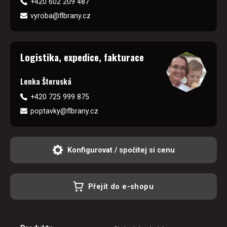
+420 602 209 487
vyroba@flbrany.cz
Logistika, expedice, fakturace
Lenka Šteruská
+420 725 999 875
poptavky@flbrany.cz
Konfigurovat / spočítej si cenu
Přejít do e-shopu