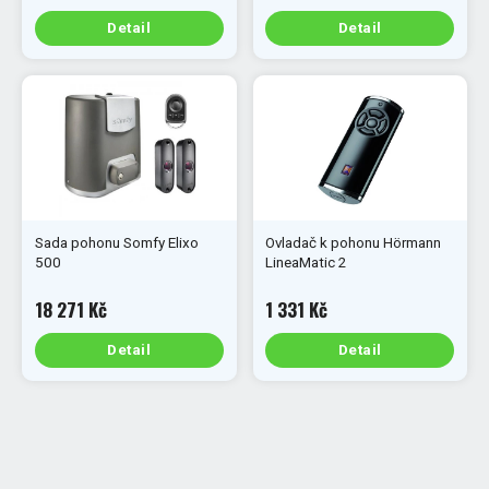
Detail
Detail
Sada pohonu Somfy Elixo
Ovladač k pohonu Hörmann
500
LineaMatic 2
18 271 Kč
1 331 Kč
Detail
Detail