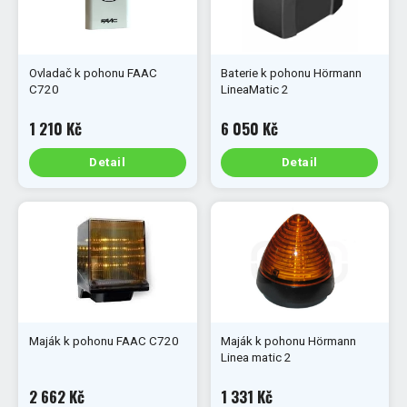
Ovladač k pohonu FAAC
Baterie k pohonu Hörmann
C720
LineaMatic 2
1 210 Kč
6 050 Kč
Detail
Detail
Maják k pohonu FAAC C720
Maják k pohonu Hörmann
Linea matic 2
2 662 Kč
1 331 Kč