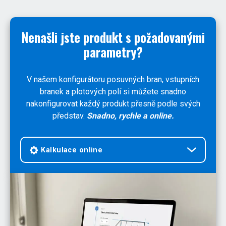
Nenašli jste produkt s požadovanými
parametry?
V našem konfigurátoru posuvných bran, vstupních
branek a plotových polí si můžete snadno
nakonfigurovat každý produkt přesně podle svých
představ.
Snadno, rychle a online.
Kalkulace online