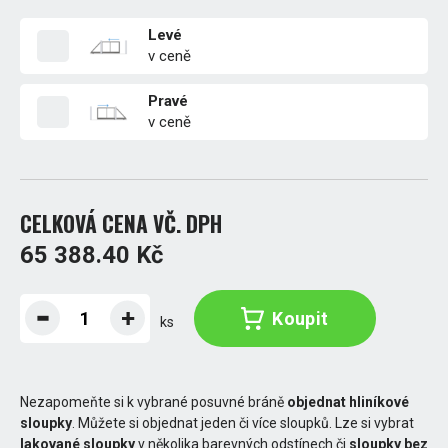
Levé
v ceně
Pravé
v ceně
CELKOVÁ CENA VČ. DPH
65 388.40 Kč
Koupit
ks
Nezapomeňte si k vybrané posuvné bráně
objednat hliníkové
sloupky
. Můžete si objednat jeden či více sloupků. Lze si vybrat
lakované sloupky
v několika barevných odstínech či
sloupky bez