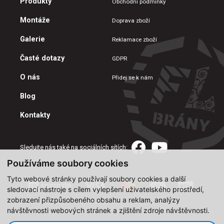
Produkty
Obchodní podmínky
Montáže
Doprava zboží
Galerie
Reklamace zboží
Časté dotazy
GDPR
O nás
Přidej se k nám
Blog
Kontakty
Sledujte nás také na sociálních sítích:
Používáme soubory cookies
Tyto webové stránky používají soubory cookies a další
sledovací nástroje s cílem vylepšení uživatelského prostředí,
zobrazení přizpůsobeného obsahu a reklam, analýzy
návštěvnosti webových stránek a zjištění zdroje návštěvnosti.