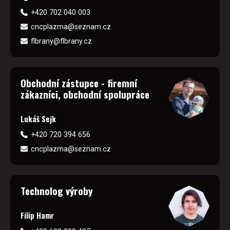
+420 702 040 003
cncplazma@seznam.cz
flbrany@flbrany.cz
Obchodní zástupce - firemní
zákazníci, obchodní spolupráce
Lukáš Sejk
+420 720 394 656
cncplazma@seznam.cz
Technolog výroby
Filip Hamr