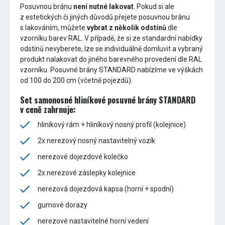
Posuvnou bránu
není nutné lakovat
. Pokud si ale
z estetických či jiných důvodů přejete posuvnou bránu
s lakováním, můžete
vybrat z několik odstínů
dle
vzorníku barev RAL. V případě, že si ze standardní nabídky
odstínů nevyberete, lze se individuálně domluvit a vybraný
produkt nalakovat do jiného barevného provedení dle RAL
vzorníku. Posuvné brány STANDARD nabízíme ve výškách
od 100 do 200 cm (včetně pojezdů).
Set samonosné hliníkové posuvné brány STANDARD
v ceně zahrnuje:
hliníkový rám + hliníkový nosný profil (kolejnice)
2x nerezový nosný nastavitelný vozík
nerezové dojezdové kolečko
2x nerezové záslepky kolejnice
nerezová dojezdová kapsa (horní + spodní)
gumové dorazy
nerezové nastavitelné horní vedení