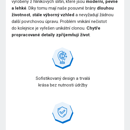
vyrobeny z hliníkových slitin, které jsou
moderní, pevné
a lehké
. Díky tomu mají naše posuvné brány
dlouhou
životnost
,
stále výborný vzhled
a nevyžadují žádnou
další povrchovou úpravu. Problém vnikání nečistot
do kolejnice je vyřešen unikátní clonou.
Chytře
propracované detaily zpříjemňují život
.
Sofistikovaný design a trvalá
krása bez nutnosti údržby