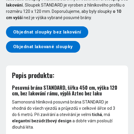
lakování.
Sloupek STANDARD je vyroben z hliníkového profilu o
rozměru 120 x 120 mm. Doporučujeme, aby byly sloupky
o 10
cm vyšší
než je výška vybrané posuvné brány.
Objednat sloupky bez lakování
Objednat lakované sloupky
Popis produktu:
Posuvná brána STANDARD, šířka 450 cm, výška 120
cm, bez lakování rámu, výplň Aztec bez laku
Samonosná hliníková posuvná brána STANDARD je
vhodná do všech vjezdů a průjezdů v celkové šířce od 3
do 6 metrů. Při zavírání a otevírání je velmi
tichá
, má
elegantní bezúdržbový design
a dobře vám poslouží
dlouhá léta.