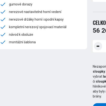
gumové dorazy
nerezové nastavitelné horní vedení
nerezové držáky horní i spodní kapsy
CELKO
kompletní nerezový spojovací materiál
56 2
návod k obsluze
montážní šablona
Nezapom
sloupky
vybrat
l
či
sloupk
hliníkov
aby byly
brány.