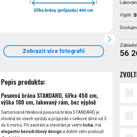
Lakovan
Výplň:
B
Dostupn
Základní
Zobrazit více fotografií
56 2
ZVOL
Popis produktu:
Posuvná brána STANDARD, šířka 450 cm,
výška 100 cm, lakovaný rám, bez výplně
Samonosná hliníková posuvná brána STANDARD je
vhodná do všech vjezdů a průjezdů v celkové šířce od 3
do 6 metrů. Při zavírání a otevírání je velmi
tichá
, má
elegantní bezúdržbový design
a dobře vám poslouží