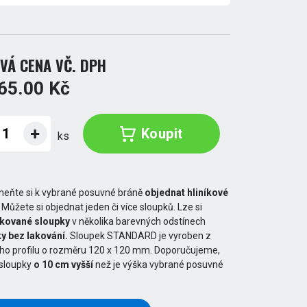
VÁ CENA VČ. DPH
65.00 Kč
Koupit
ks
eňte si k vybrané posuvné bráně
objednat hliníkové
. Můžete si objednat jeden či více sloupků. Lze si
akované sloupky
v několika barevných odstínech
y bez lakování.
Sloupek STANDARD je vyroben z
ého profilu o rozměru 120 x 120 mm. Doporučujeme,
 sloupky
o 10 cm vyšší
než je výška vybrané posuvné