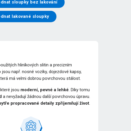
dnat sloupky bez lakování
ednat lakované sloupky
žitých hliníkových slitin a precizním
 jsou např. nosné vozíky, dojezdové kapsy,
 která má velmi dobrou povrchovou stálost.
, které jsou
moderní, pevné a lehké
. Díky tomu
d
a nevyžadují žádnou další povrchovou úpravu.
ytře propracované detaily zpříjemňují život
.