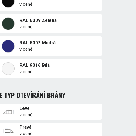
v ceně
RAL 6009 Zelená
v ceně
RAL 5002 Modrá
v ceně
RAL 9016 Bílá
v ceně
E TYP OTEVÍRÁNÍ BRÁNY
Levé
v ceně
Pravé
v ceně