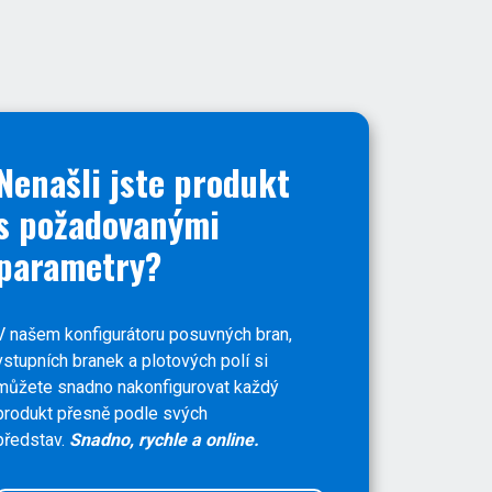
Nenašli jste produkt
s požadovanými
parametry?
V našem konfigurátoru posuvných bran,
vstupních branek a plotových polí si
můžete snadno nakonfigurovat každý
produkt přesně podle svých
představ.
Snadno, rychle a online.