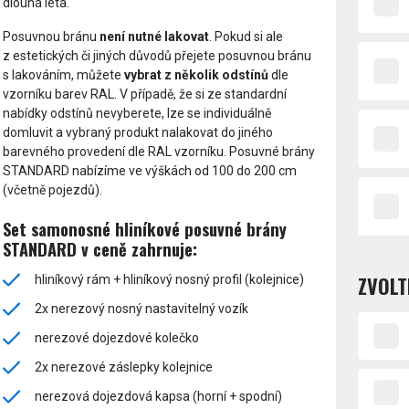
dlouhá léta.
Posuvnou bránu
není nutné lakovat
. Pokud si ale
z estetických či jiných důvodů přejete posuvnou bránu
s lakováním, můžete
vybrat z několik odstínů
dle
vzorníku barev RAL. V případě, že si ze standardní
nabídky odstínů nevyberete, lze se individuálně
domluvit a vybraný produkt nalakovat do jiného
barevného provedení dle RAL vzorníku. Posuvné brány
STANDARD nabízíme ve výškách od 100 do 200 cm
(včetně pojezdů).
Set samonosné hliníkové posuvné brány
STANDARD v ceně zahrnuje:
ZVOLT
hliníkový rám + hliníkový nosný profil (kolejnice)
2x nerezový nosný nastavitelný vozík
nerezové dojezdové kolečko
2x nerezové záslepky kolejnice
nerezová dojezdová kapsa (horní + spodní)