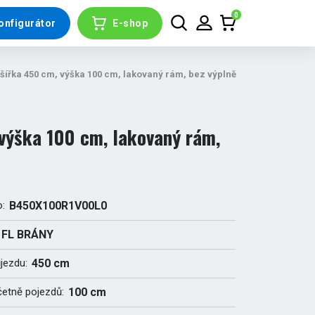
0
onfigurátor
E-shop
ířka 450 cm, výška 100 cm, lakovaný rám, bez výplně
výška 100 cm, lakovaný rám,
o:
B450X100R1V00L0
FL BRÁNY
ůjezdu:
450 cm
četně pojezdů:
100 cm