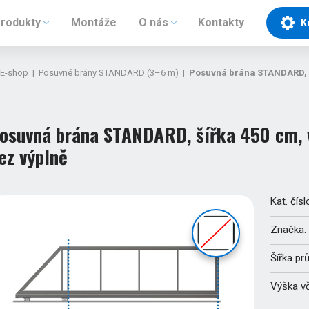
rodukty
Montáže
O nás
Kontakty
K
E-shop
|
Posuvné brány STANDARD (3–6 m)
|
Posuvná brána STANDARD, š
osuvná brána STANDARD, šířka 450 cm, 
ez výplně
Kat. čísl
Značka:
Šířka pr
Výška v