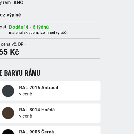
ý rám:
ANO
ez výplně
ost:
Dodání 4 - 6 týdnů
materiál skladem, lze ihned vyrábět
 cena vč. DPH:
65 Kč
TE BARVU RÁMU
RAL 7016 Antracit
v ceně
RAL 8014 Hnědá
v ceně
RAL 9005 Černá