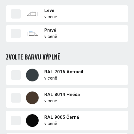
Levé
v ceně
Pravé
v ceně
ZVOLTE BARVU VÝPLNĚ
RAL 7016 Antracit
v ceně
RAL 8014 Hnědá
v ceně
RAL 9005 Černá
v ceně