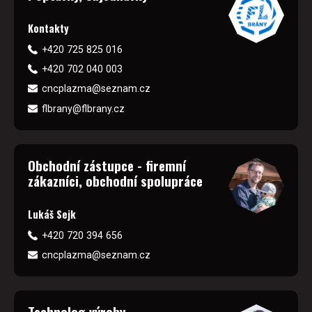
Kontakty
+420 725 825 016
+420 702 040 003
cncplazma@seznam.cz
flbrany@flbrany.cz
Obchodní zástupce - firemní
zákazníci, obchodní spolupráce
Lukáš Sejk
+420 720 394 656
cncplazma@seznam.cz
Technolog výroby