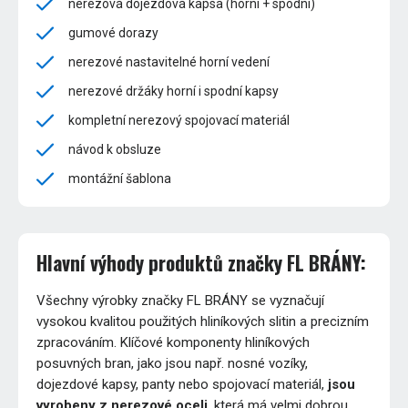
nerezová dojezdová kapsa (horní + spodní)
gumové dorazy
nerezové nastavitelné horní vedení
nerezové držáky horní i spodní kapsy
kompletní nerezový spojovací materiál
návod k obsluze
montážní šablona
Hlavní výhody produktů značky FL BRÁNY:
Všechny výrobky značky FL BRÁNY se vyznačují
vysokou kvalitou použitých hliníkových slitin a precizním
zpracováním. Klíčové komponenty hliníkových
posuvných bran, jako jsou např. nosné vozíky,
dojezdové kapsy, panty nebo spojovací materiál,
jsou
vyrobeny z nerezové oceli
, která má velmi dobrou