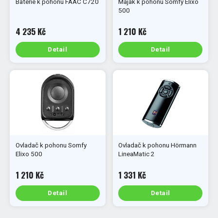
Baterie k pohonu FAAC C720
Maják k pohonu Somfy Elixo
500
4 235 Kč
1 210 Kč
Detail
Detail
Ovladač k pohonu Somfy
Ovladač k pohonu Hörmann
Elixo 500
LineaMatic 2
1 210 Kč
1 331 Kč
Detail
Detail