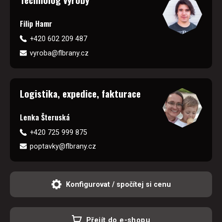
Filip Hamr
+420 602 209 487
vyroba@flbrany.cz
Logistika, expedice, fakturace
Lenka Šteruská
+420 725 999 875
poptavky@flbrany.cz
Konfigurovat / spočítej si cenu
Přejít do e-shopu