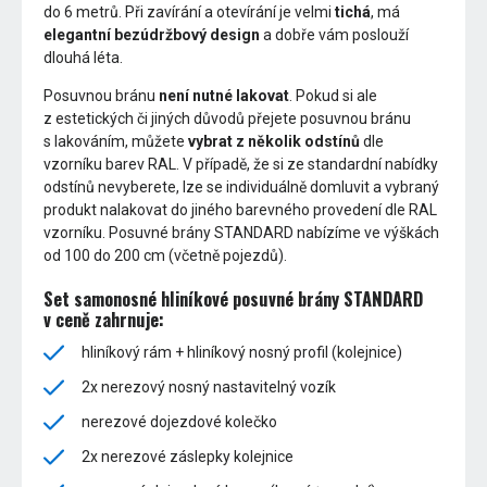
do 6 metrů. Při zavírání a otevírání je velmi
tichá
, má
elegantní bezúdržbový design
a dobře vám poslouží
dlouhá léta.
Posuvnou bránu
není nutné lakovat
. Pokud si ale
z estetických či jiných důvodů přejete posuvnou bránu
s lakováním, můžete
vybrat z několik odstínů
dle
vzorníku barev RAL. V případě, že si ze standardní nabídky
odstínů nevyberete, lze se individuálně domluvit a vybraný
produkt nalakovat do jiného barevného provedení dle RAL
vzorníku. Posuvné brány STANDARD nabízíme ve výškách
od 100 do 200 cm (včetně pojezdů).
Set samonosné hliníkové posuvné brány STANDARD
v ceně zahrnuje:
hliníkový rám + hliníkový nosný profil (kolejnice)
2x nerezový nosný nastavitelný vozík
nerezové dojezdové kolečko
2x nerezové záslepky kolejnice