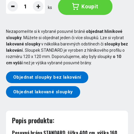
Koupit
ks
Nezapomeňte si k vybrané posuvné bráně
objednat hliníkové
sloupky
. Můžete si objednat jeden či více sloupků. Lze si vybrat
lakované sloupky
v několika barevných odstínech či
sloupky bez
lakování.
Sloupek STANDARD je vyroben z hliníkového profilu o
rozměru 120 x 120 mm. Doporučujeme, aby byly sloupky
o 10
cm vyšší
než je výška vybrané posuvné brány.
Objednat sloupky bez lakování
Objednat lakované sloupky
Popis produktu:
Posuvná brána STANDARD, šířka 400 cm, výška 160