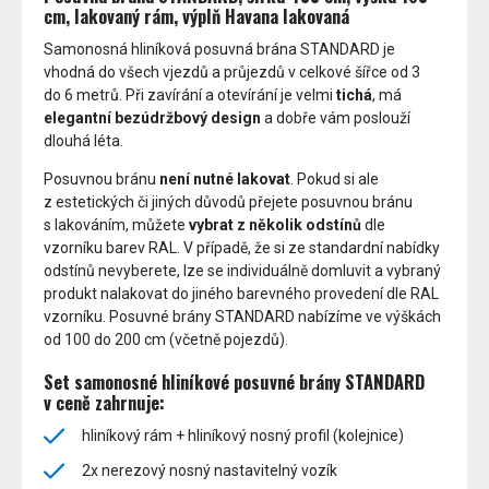
cm, lakovaný rám, výplň Havana lakovaná
Samonosná hliníková posuvná brána STANDARD je
vhodná do všech vjezdů a průjezdů v celkové šířce od 3
do 6 metrů. Při zavírání a otevírání je velmi
tichá
, má
elegantní bezúdržbový design
a dobře vám poslouží
dlouhá léta.
Posuvnou bránu
není nutné lakovat
. Pokud si ale
z estetických či jiných důvodů přejete posuvnou bránu
s lakováním, můžete
vybrat z několik odstínů
dle
vzorníku barev RAL. V případě, že si ze standardní nabídky
odstínů nevyberete, lze se individuálně domluvit a vybraný
produkt nalakovat do jiného barevného provedení dle RAL
vzorníku. Posuvné brány STANDARD nabízíme ve výškách
od 100 do 200 cm (včetně pojezdů).
Set samonosné hliníkové posuvné brány STANDARD
v ceně zahrnuje:
hliníkový rám + hliníkový nosný profil (kolejnice)
2x nerezový nosný nastavitelný vozík