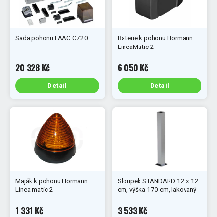
Sada pohonu FAAC C720
Baterie k pohonu Hörmann
LineaMatic 2
20 328 Kč
6 050 Kč
Detail
Detail
Maják k pohonu Hörmann
Sloupek STANDARD 12 x 12
Linea matic 2
cm, výška 170 cm, lakovaný
1 331 Kč
3 533 Kč