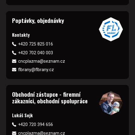
Poptávky, objednávky
Kontakty
+420 725 825 016
+420 702 040 003
cncplazma@seznam.cz
flbrany@flbrany.cz
Obchodní zástupce - firemní
zákazníci, obchodní spolupráce
Lukáš Sejk
+420 720 394 656
cncplazma@seznam.cz