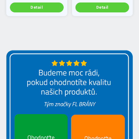
Detail
Detail