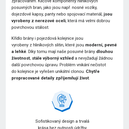
zpracováním. Klíčové komponenty hliníkových
posuvných bran, jako jsou např. nosné vozíky,
dojezdové kapsy, panty nebo spojovací materiál,
jsou
vyrobeny z nerezové oceli
, která má velmi dobrou
povrchovou stálost.
Křídlo brány i pojezdová kolejnice jsou
vyrobeny z hliníkových slitin, které jsou
moderní, pevné
a lehké
. Díky tomu mají naše posuvné brány
dlouhou
životnost
,
stále výborný vzhled
a nevyžadují žádnou
další povrchovou úpravu. Problém vnikání nečistot
do kolejnice je vyřešen unikátní clonou.
Chytře
propracované detaily zpříjemňují život
.
Sofistikovaný design a trvalá
krása bez nutnosti údržby