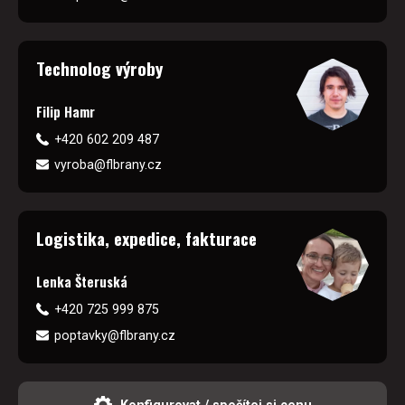
Technolog výroby
Filip Hamr
+420 602 209 487
vyroba@flbrany.cz
Logistika, expedice, fakturace
Lenka Šteruská
+420 725 999 875
poptavky@flbrany.cz
Konfigurovat / spočítej si cenu