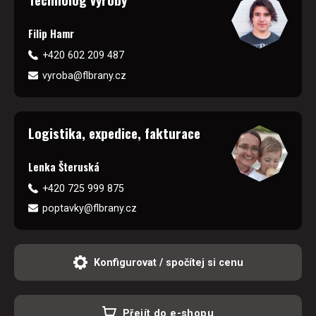
Filip Hamr
+420 602 209 487
vyroba@flbrany.cz
Logistika, expedice, fakturace
Lenka Šteruská
+420 725 999 875
poptavky@flbrany.cz
Konfigurovat / spočítej si cenu
Přejít do e-shopu