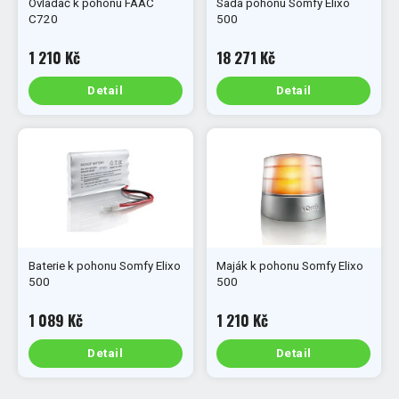
Ovladač k pohonu FAAC
Sada pohonu Somfy Elixo
C720
500
1 210 Kč
18 271 Kč
Detail
Detail
Baterie k pohonu Somfy Elixo
Maják k pohonu Somfy Elixo
500
500
1 089 Kč
1 210 Kč
Detail
Detail