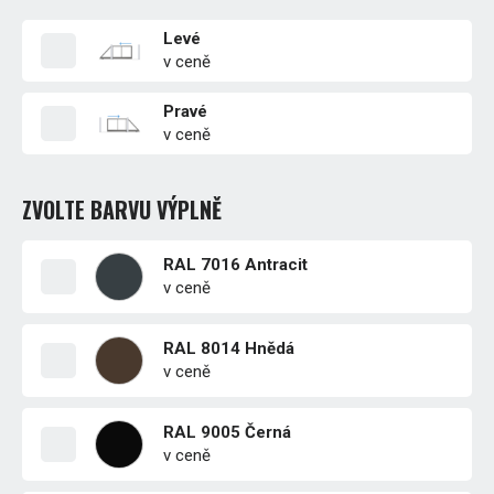
Levé
v ceně
Pravé
v ceně
ZVOLTE BARVU VÝPLNĚ
RAL 7016 Antracit
v ceně
RAL 8014 Hnědá
v ceně
RAL 9005 Černá
v ceně