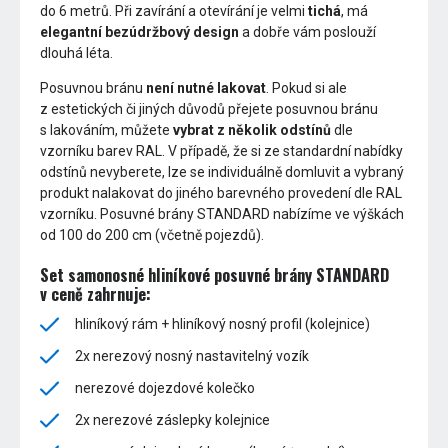
do 6 metrů. Při zavírání a otevírání je velmi
tichá
, má
elegantní bezúdržbový design
a dobře vám poslouží
dlouhá léta.
Posuvnou bránu
není nutné lakovat
. Pokud si ale
z estetických či jiných důvodů přejete posuvnou bránu
s lakováním, můžete
vybrat z několik odstínů
dle
vzorníku barev RAL. V případě, že si ze standardní nabídky
odstínů nevyberete, lze se individuálně domluvit a vybraný
produkt nalakovat do jiného barevného provedení dle RAL
vzorníku. Posuvné brány STANDARD nabízíme ve výškách
od 100 do 200 cm (včetně pojezdů).
Set samonosné hliníkové posuvné brány STANDARD
v ceně zahrnuje:
hliníkový rám + hliníkový nosný profil (kolejnice)
2x nerezový nosný nastavitelný vozík
nerezové dojezdové kolečko
2x nerezové záslepky kolejnice