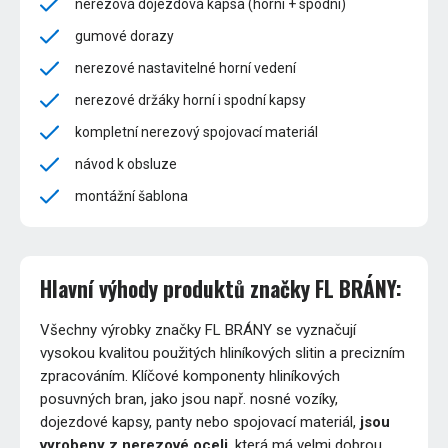
nerezová dojezdová kapsa (horní + spodní)
gumové dorazy
nerezové nastavitelné horní vedení
nerezové držáky horní i spodní kapsy
kompletní nerezový spojovací materiál
návod k obsluze
montážní šablona
Hlavní výhody produktů značky FL BRÁNY:
Všechny výrobky značky FL BRÁNY se vyznačují
vysokou kvalitou použitých hliníkových slitin a precizním
zpracováním. Klíčové komponenty hliníkových
posuvných bran, jako jsou např. nosné vozíky,
dojezdové kapsy, panty nebo spojovací materiál,
jsou
vyrobeny z nerezové oceli
, která má velmi dobrou