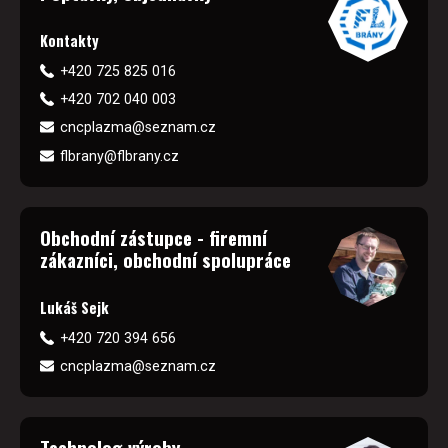
Kontakty
+420 725 825 016
+420 702 040 003
cncplazma@seznam.cz
flbrany@flbrany.cz
Obchodní zástupce - firemní
zákazníci, obchodní spolupráce
Lukáš Sejk
+420 720 394 656
cncplazma@seznam.cz
Technolog výroby