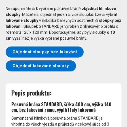
Nezapomeňte si k vybrané posuvné bráně
objednat hliníkové
sloupky
. Můžete si objednat jeden či více sloupků. Lze si vybrat
lakované sloupky
v několika barevných odstínech či
sloupky bez
lakování.
Sloupek STANDARD je vyroben z hliníkového profilu o
rozměru 120 x 120 mm. Doporučujeme, aby byly sloupky
o 10
cm vyšší
než je výška vybrané posuvné brány.
Objednat sloupky bez lakování
Objednat lakované sloupky
Popis produktu:
Posuvná brána STANDARD, šířka 400 cm, výška 140
cm, bez lakování rámu, výplň Italy lakovaná
Samonosná hliníková posuvná brána STANDARD je
vhodná do všech vjezdů a průjezdů v celkové šířce od 3