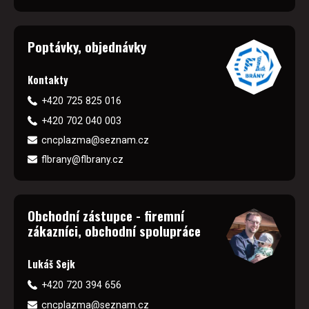
Poptávky, objednávky
Kontakty
+420 725 825 016
+420 702 040 003
cncplazma@seznam.cz
flbrany@flbrany.cz
Obchodní zástupce - firemní
zákazníci, obchodní spolupráce
Lukáš Sejk
+420 720 394 656
cncplazma@seznam.cz