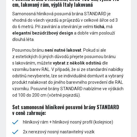
cm, lakovaný rám, výplň Italy lakovaná
Samonosná hliníková posuvná brána STANDARD je
vhodná do všech vjezdů a průjezdů v celkové šířce od 3
do 6 metrů. Při zavírání a otevírání je velmi
tichá
, má
elegantní bezúdržbový design
a dobře vám poslouží
dlouhá léta.
Posuvnou bránu
není nutné lakovat
. Pokud si ale
z estetických či jiných důvodů přejete posuvnou bránu
s lakováním, můžete
vybrat z několik odstínů
dle
vzorníku barev RAL. V případě, že si ze standardní nabídky
odstínů nevyberete, lze se individuálně domluvit a vybraný
produkt nalakovat do jiného barevného provedení dle RAL
vzorníku. Posuvné brány STANDARD nabízíme ve výškách
od 100 do 200 cm (včetně pojezdů).
Set samonosné hliníkové posuvné brány STANDARD
v ceně zahrnuje:
hliníkový rám + hliníkový nosný profil (kolejnice)
2x nerezový nosný nastavitelný vozík