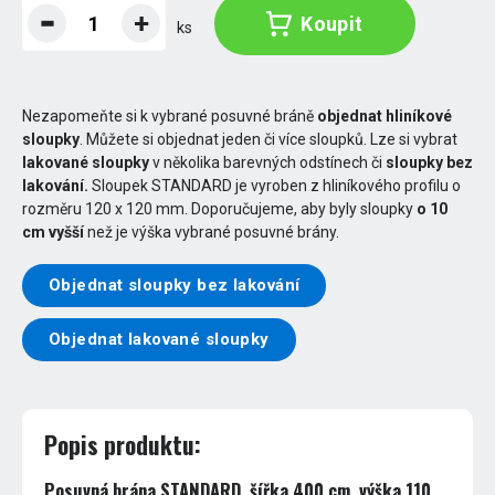
Koupit
ks
Nezapomeňte si k vybrané posuvné bráně
objednat hliníkové
sloupky
. Můžete si objednat jeden či více sloupků. Lze si vybrat
lakované sloupky
v několika barevných odstínech či
sloupky bez
lakování.
Sloupek STANDARD je vyroben z hliníkového profilu o
rozměru 120 x 120 mm. Doporučujeme, aby byly sloupky
o 10
cm vyšší
než je výška vybrané posuvné brány.
Objednat sloupky bez lakování
Objednat lakované sloupky
Popis produktu:
Posuvná brána STANDARD, šířka 400 cm, výška 110