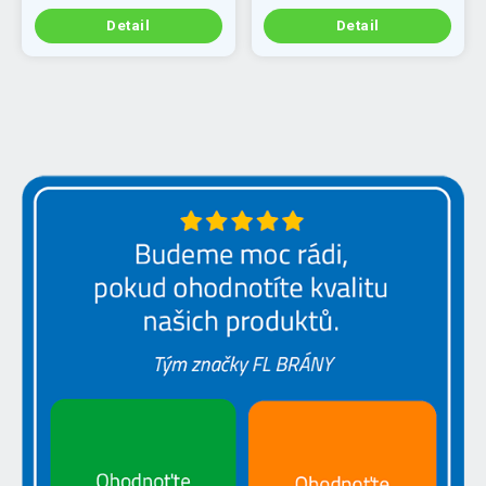
Detail
Detail