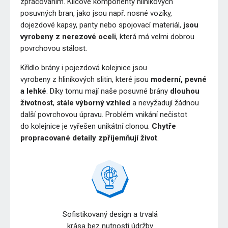
zpracováním. Klíčové komponenty hliníkových
posuvných bran, jako jsou např. nosné vozíky,
dojezdové kapsy, panty nebo spojovací materiál,
jsou
vyrobeny z nerezové oceli
, která má velmi dobrou
povrchovou stálost.
Křídlo brány i pojezdová kolejnice jsou
vyrobeny z hliníkových slitin, které jsou
moderní, pevné
a lehké
. Díky tomu mají naše posuvné brány
dlouhou
životnost
,
stále výborný vzhled
a nevyžadují žádnou
další povrchovou úpravu. Problém vnikání nečistot
do kolejnice je vyřešen unikátní clonou.
Chytře
propracované detaily zpříjemňují život
.
Sofistikovaný design a trvalá
krása bez nutnosti údržby