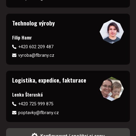
Technolog výroby
Filip Hamr
+420 602 209 487
vyroba@flbrany.cz
Logistika, expedice, fakturace
Lenka Šteruská
+420 725 999 875
poptavky@flbrany.cz
Konfigurovat / spočítej si cenu