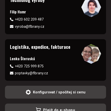
Filip Hamr
+420 602 209 487
vyroba@flbrany.cz
Logistika, expedice, fakturace
Lenka Šteruská
+420 725 999 875
poptavky@flbrany.cz
Konfigurovat / spočítej si cenu
Přejít do e-shopu