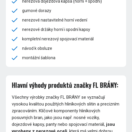
nerezová dojezdová kapsa (horní + spodní)
gumové dorazy
nerezové nastavitelné horní vedení
nerezové držáky horní i spodní kapsy
kompletní nerezový spojovací materiál
návod k obsluze
montážní šablona
Hlavní výhody produktů značky FL BRÁNY:
Všechny výrobky značky FL BRÁNY se vyznačují
vysokou kvalitou použitých hliníkových slitin a precizním
zpracováním. Klíčové komponenty hliníkových
posuvných bran, jako jsou např. nosné vozíky,
dojezdové kapsy, panty nebo spojovací materiál,
jsou
vyrobeny z nerezové oceli
, která má velmi dobrou