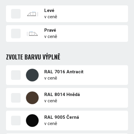
Levé
v ceně
Pravé
v ceně
ZVOLTE BARVU VÝPLNĚ
RAL 7016 Antracit
v ceně
RAL 8014 Hnědá
v ceně
RAL 9005 Černá
v ceně