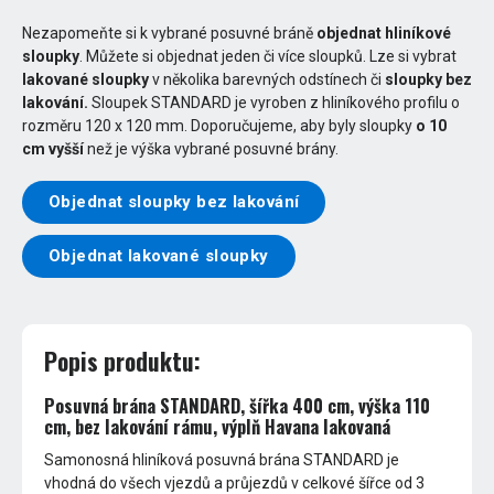
Nezapomeňte si k vybrané posuvné bráně
objednat hliníkové
sloupky
. Můžete si objednat jeden či více sloupků. Lze si vybrat
lakované sloupky
v několika barevných odstínech či
sloupky bez
lakování.
Sloupek STANDARD je vyroben z hliníkového profilu o
rozměru 120 x 120 mm. Doporučujeme, aby byly sloupky
o 10
cm vyšší
než je výška vybrané posuvné brány.
Objednat sloupky bez lakování
Objednat lakované sloupky
Popis produktu:
Posuvná brána STANDARD, šířka 400 cm, výška 110
cm, bez lakování rámu, výplň Havana lakovaná
Samonosná hliníková posuvná brána STANDARD je
vhodná do všech vjezdů a průjezdů v celkové šířce od 3