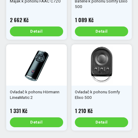
Maják k pohonu FAAC C720
Baterie k pohonu Somfy Elixo
500
2 662 Kč
1 089 Kč
Detail
Detail
Ovladač k pohonu Hörmann
Ovladač k pohonu Somfy
LineaMatic 2
Elixo 500
1 331 Kč
1 210 Kč
Detail
Detail