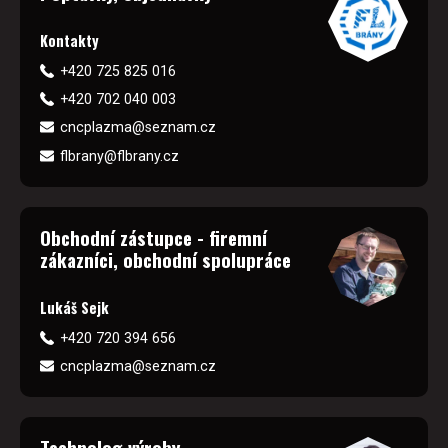
Kontakty
+420 725 825 016
+420 702 040 003
cncplazma@seznam.cz
flbrany@flbrany.cz
Obchodní zástupce - firemní
zákazníci, obchodní spolupráce
Lukáš Sejk
+420 720 394 656
cncplazma@seznam.cz
Technolog výroby