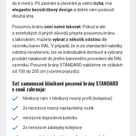
do 6 metrů. Při zavírání a otevírání je velmi
tichá
, má
elegantní bezúdržbový design
a dobře vám poslouží
dlouhá léta.
Posuvnou bránu
není nutné lakovat
. Pokud si ale
z estetických či jiných důvodů přejete posuvnou bránu
s lakováním, můžete
vybrat z několik odstínů
dle
vzorníku barev RAL. V případě, že si ze standardní nabídky
odstínů nevyberete, lze se individuálně domluvit a vybraný
produkt nalakovat do jiného barevného provedení dle RAL
vzorníku. Posuvné brány STANDARD nabízíme ve výškách
od 100 do 200 cm (včetně pojezdů).
Set samonosné hliníkové posuvné brány STANDARD
v ceně zahrnuje:
hliníkový rám + hliníkový nosný profil (kolejnice)
2x nerezový nosný nastavitelný vozík
nerezové dojezdové kolečko
2x nerezové záslepky kolejnice