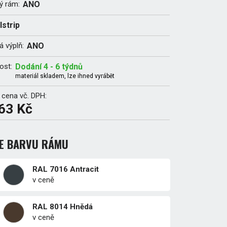
ý rám:
ANO
lstrip
 výplň:
ANO
ost:
Dodání 4 - 6 týdnů
materiál skladem, lze ihned vyrábět
 cena vč. DPH:
63 Kč
TE BARVU RÁMU
RAL 7016 Antracit
v ceně
RAL 8014 Hnědá
v ceně