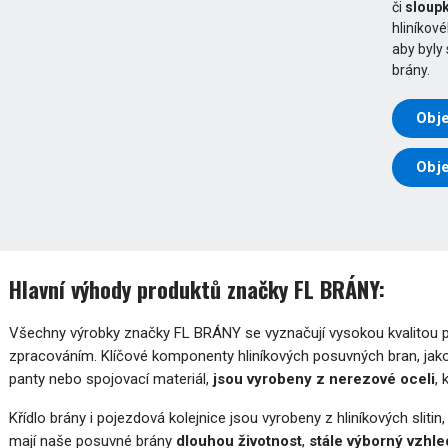
či
sloupk
hliníkov
aby byly
brány.
Obje
Obj
Hlavní výhody produktů značky FL BRÁNY:
Všechny výrobky značky FL BRÁNY se vyznačují vysokou kvalitou pou
zpracováním. Klíčové komponenty hliníkových posuvných bran, jako
panty nebo spojovací materiál,
jsou vyrobeny z nerezové oceli
,
Křídlo brány i pojezdová kolejnice jsou vyrobeny z hliníkových slitin
mají naše posuvné brány
dlouhou životnost
,
stále výborný vzhle