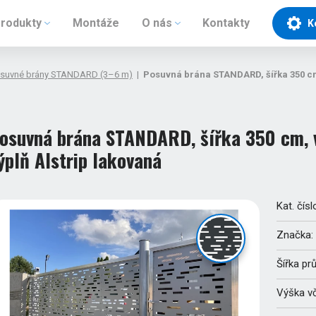
rodukty
Montáže
O nás
Kontakty
K
suvné brány STANDARD (3–6 m)
|
Posuvná brána STANDARD, šířka 350 cm,
osuvná brána STANDARD, šířka 350 cm, 
ýplň Alstrip lakovaná
Kat. čísl
Značka:
Šířka pr
Výška v