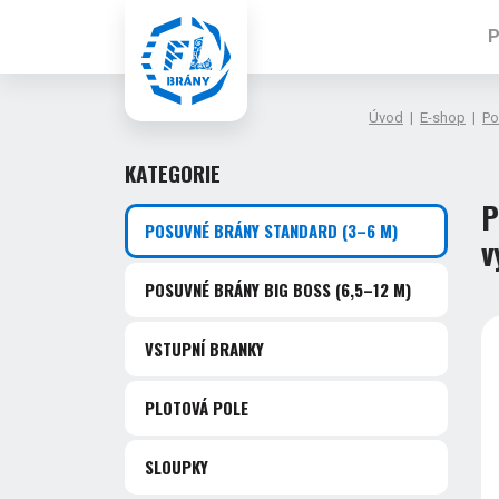
P
Úvod
|
E-shop
|
Po
KATEGORIE
P
POSUVNÉ BRÁNY STANDARD
(3–6 M)
v
POSUVNÉ BRÁNY BIG BOSS
(6,5–12 M)
VSTUPNÍ BRANKY
PLOTOVÁ POLE
SLOUPKY