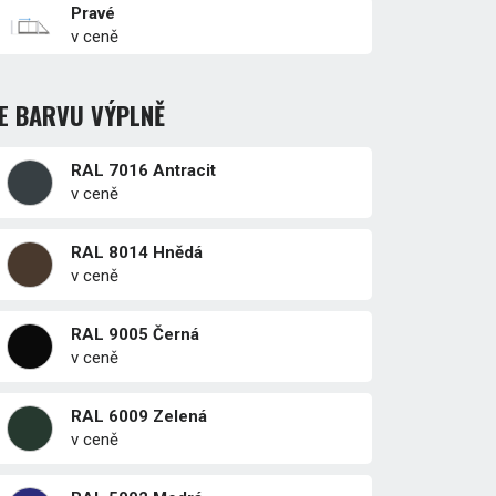
Pravé
v ceně
E BARVU VÝPLNĚ
RAL 7016 Antracit
v ceně
RAL 8014 Hnědá
v ceně
RAL 9005 Černá
v ceně
RAL 6009 Zelená
v ceně