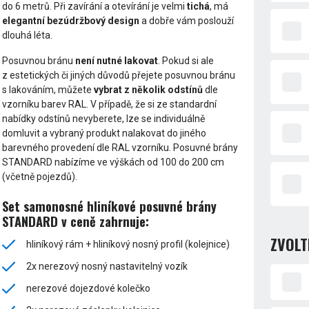
do 6 metrů. Při zavírání a otevírání je velmi
tichá
, má
elegantní bezúdržbový design
a dobře vám poslouží
dlouhá léta.
Posuvnou bránu
není nutné lakovat
. Pokud si ale
z estetických či jiných důvodů přejete posuvnou bránu
s lakováním, můžete
vybrat z několik odstínů
dle
vzorníku barev RAL. V případě, že si ze standardní
nabídky odstínů nevyberete, lze se individuálně
domluvit a vybraný produkt nalakovat do jiného
barevného provedení dle RAL vzorníku. Posuvné brány
STANDARD nabízíme ve výškách od 100 do 200 cm
(včetně pojezdů).
Set samonosné hliníkové posuvné brány
STANDARD v ceně zahrnuje:
ZVOLT
hliníkový rám + hliníkový nosný profil (kolejnice)
2x nerezový nosný nastavitelný vozík
nerezové dojezdové kolečko