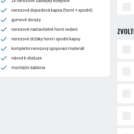
2x nerezové záslepky kolejnice
nerezová dojezdová kapsa (horní + spodní)
gumové dorazy
ZVOLT
nerezové nastavitelné horní vedení
nerezové držáky horní i spodní kapsy
kompletní nerezový spojovací materiál
návod k obsluze
montážní šablona