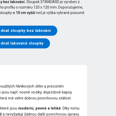
y bez lakování.
Sloupek STANDARD je vyroben z
ého profilu o rozměru 120 x 120 mm. Doporučujeme,
 sloupky
o 10 cm vyšší
než je výška vybrané posuvné
dnat sloupky bez lakování
ednat lakované sloupky
žitých hliníkových slitin a precizním
 jsou např. nosné vozíky, dojezdové kapsy,
 která má velmi dobrou povrchovou stálost.
, které jsou
moderní, pevné a lehké
. Díky tomu
d
a nevyžadují žádnou další povrchovou úpravu.