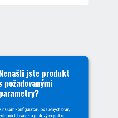
Nenašli jste produkt
s požadovanými
parametry?
V našem konfigurátoru posuvných bran,
vstupních branek a plotových polí si