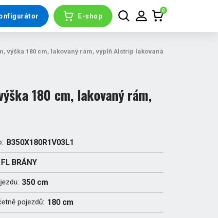
0
onfigurátor
E-shop
 výška 180 cm, lakovaný rám, výplň Alstrip lakovaná
výška 180 cm, lakovaný rám,
o:
B350X180R1V03L1
FL BRÁNY
ůjezdu:
350 cm
četně pojezdů:
180 cm