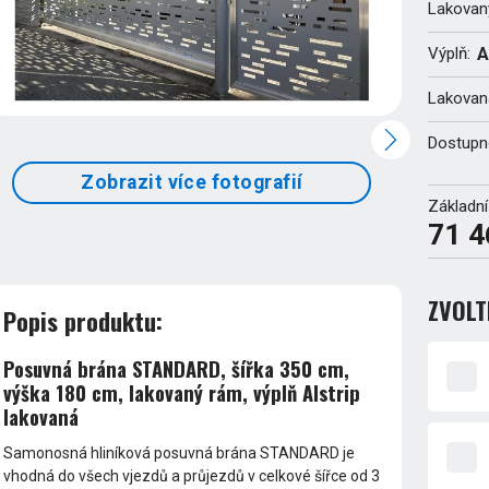
Lakovan
Výplň:
A
Lakovaná
Dostupn
Zobrazit více fotografií
Základní
71 4
ZVOL
Popis produktu:
Posuvná brána STANDARD, šířka 350 cm,
výška 180 cm, lakovaný rám, výplň Alstrip
lakovaná
Samonosná hliníková posuvná brána STANDARD je
vhodná do všech vjezdů a průjezdů v celkové šířce od 3