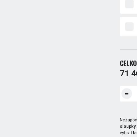
CELKO
71 4
Nezapom
sloupky
vybrat
l