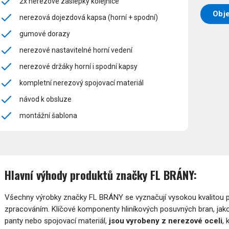
2x nerezové záslepky kolejnice
Obj
nerezová dojezdová kapsa (horní + spodní)
gumové dorazy
nerezové nastavitelné horní vedení
nerezové držáky horní i spodní kapsy
kompletní nerezový spojovací materiál
návod k obsluze
montážní šablona
Hlavní výhody produktů značky FL BRÁNY:
Všechny výrobky značky FL BRÁNY se vyznačují vysokou kvalitou pou
zpracováním. Klíčové komponenty hliníkových posuvných bran, jako
panty nebo spojovací materiál,
jsou vyrobeny z nerezové oceli
,