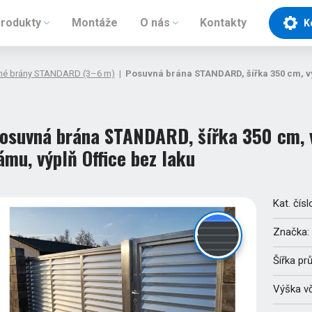
rodukty
Montáže
O nás
Kontakty
K
né brány STANDARD (3–6 m)
|
Posuvná brána STANDARD, šířka 350 cm, vý
osuvná brána STANDARD, šířka 350 cm, v
ámu, výplň Office bez laku
Kat. čísl
Značka:
Šířka pr
Výška v