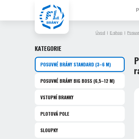
P
Úvod
|
E-shop
|
Posuv
KATEGORIE
P
POSUVNÉ BRÁNY STANDARD
(3–6 M)
r
POSUVNÉ BRÁNY BIG BOSS
(6,5–12 M)
VSTUPNÍ BRANKY
PLOTOVÁ POLE
SLOUPKY