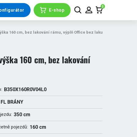
0
onfigurátor
E-shop
ška 160 cm, bez lakování rámu, výplň Office bez laku
ýška 160 cm, bez lakování
o:
B350X160R0V04L0
FL BRÁNY
ůjezdu:
350 cm
četně pojezdů:
160 cm