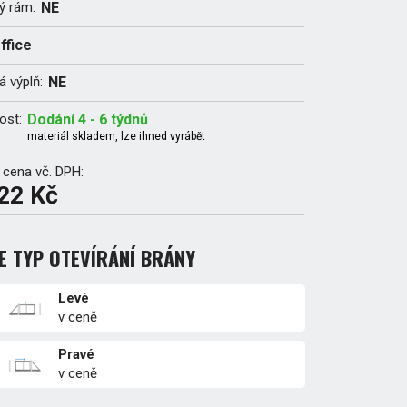
ý rám:
NE
ffice
 výplň:
NE
ost:
Dodání 4 - 6 týdnů
materiál skladem, lze ihned vyrábět
 cena vč. DPH:
22 Kč
E TYP OTEVÍRÁNÍ BRÁNY
Levé
v ceně
Pravé
v ceně