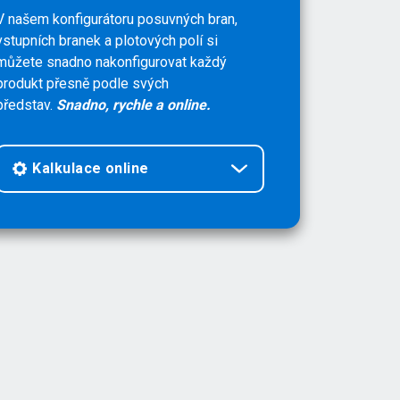
V našem konfigurátoru posuvných bran,
vstupních branek a plotových polí si
můžete snadno nakonfigurovat každý
produkt přesně podle svých
představ.
Snadno, rychle a online.
Kalkulace online