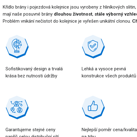
Křídlo brány i pojezdová kolejnice jsou vyrobeny z hliníkových slitin
mají naše posuvné brány
dlouhou životnost
,
stále výborný vzhle
Problém vnikání nečistot do kolejnice je vyřešen unikátní clonou.
Ch
Sofistikovaný design a trvalá
Lehká a vysoce pevná
krása bez nutnosti údržby
konstrukce všech produktů
Garantujeme stejné ceny
Nejlepší poměr cena/kvalit
napříč celou distribuční sítí
na trhu