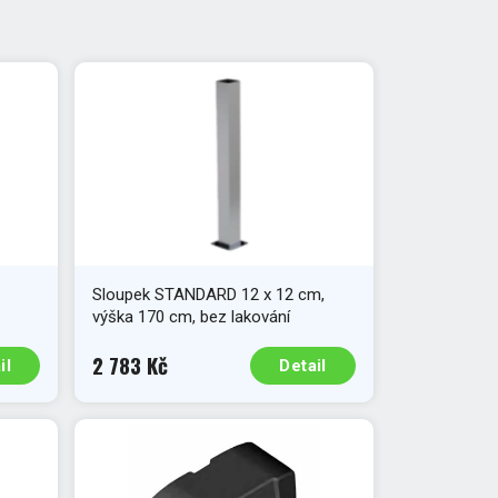
Sloupek STANDARD 12 x 12 cm,
výška 170 cm, bez lakování
2 783 Kč
il
Detail