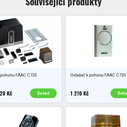
Související produkty
 pohonu FAAC C720
Ovladač k pohonu FAAC C720
28 Kč
1 210 Kč
Detail
Deta