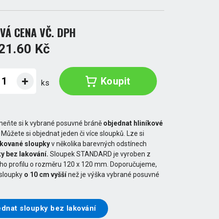
VÁ CENA VČ. DPH
21.60 Kč
Koupit
ks
eňte si k vybrané posuvné bráně
objednat hliníkové
. Můžete si objednat jeden či více sloupků. Lze si
akované sloupky
v několika barevných odstínech
y bez lakování.
Sloupek STANDARD je vyroben z
ého profilu o rozměru 120 x 120 mm. Doporučujeme,
 sloupky
o 10 cm vyšší
než je výška vybrané posuvné
dnat sloupky bez lakování