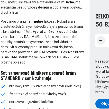
do 6 metrů. Při zavírání a otevírání je velmi
tichá
, má
elegantní bezúdržbový design
a dobře vám poslouží
dlouhá léta.
CELKO
Posuvnou bránu
není nutné lakovat
. Pokud si ale
56 8
z estetických či jiných důvodů přejete posuvnou bránu
s lakováním, můžete
vybrat z několik odstínů
dle
vzorníku barev RAL. V případě, že si ze standardní
nabídky odstínů nevyberete, lze se individuálně
domluvit a vybraný produkt nalakovat do jiného
barevného provedení dle RAL vzorníku. Posuvné brány
STANDARD nabízíme ve výškách od 100 do 200 cm
Nezapom
(včetně pojezdů).
sloupky
Set samonosné hliníkové posuvné brány
vybrat
l
či
sloupk
STANDARD v ceně zahrnuje:
hliníkov
hliníkový rám + hliníkový nosný profil (kolejnice)
aby byly
brány.
2x nerezový nosný nastavitelný vozík
nerezové dojezdové kolečko
Obje