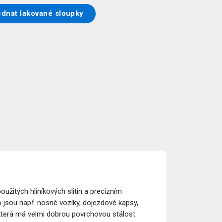
ednat lakované sloupky
žitých hliníkových slitin a precizním
 jsou např. nosné vozíky, dojezdové kapsy,
 která má velmi dobrou povrchovou stálost.