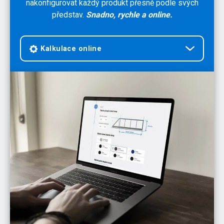
nakonfigurovat každý produkt přesně podle svých
představ.
Snadno, rychle a online.
Kalkulace online