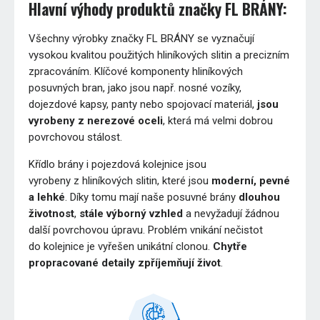
Hlavní výhody produktů značky FL BRÁNY:
Všechny výrobky značky FL BRÁNY se vyznačují
vysokou kvalitou použitých hliníkových slitin a precizním
zpracováním. Klíčové komponenty hliníkových
posuvných bran, jako jsou např. nosné vozíky,
dojezdové kapsy, panty nebo spojovací materiál,
jsou
vyrobeny z nerezové oceli
, která má velmi dobrou
povrchovou stálost.
Křídlo brány i pojezdová kolejnice jsou
vyrobeny z hliníkových slitin, které jsou
moderní, pevné
a lehké
. Díky tomu mají naše posuvné brány
dlouhou
životnost
,
stále výborný vzhled
a nevyžadují žádnou
další povrchovou úpravu. Problém vnikání nečistot
do kolejnice je vyřešen unikátní clonou.
Chytře
propracované detaily zpříjemňují život
.