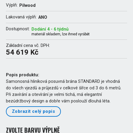
Výplň:
Pilwood
Lakovaná výplň:
ANO
Dostupnost:
Dodání 4 - 6 týdnů
materiál skladem, lze ihned vyrábět
Základní cena vč. DPH:
54 619 Kč
Popis produktu:
Samonosná hliníková posuvná brána STANDARD je vhodná
do všech vjezdů a průjezdů v celkové šířce od 3 do 6 metrů.
Při zavírání a otevírání je velmi tichá, má elegantní
bezúdržbový design a dobře vám poslouží dlouhá léta.
Zobrazit celý popis
ZVOLTE BARVU VÝPLNĚ