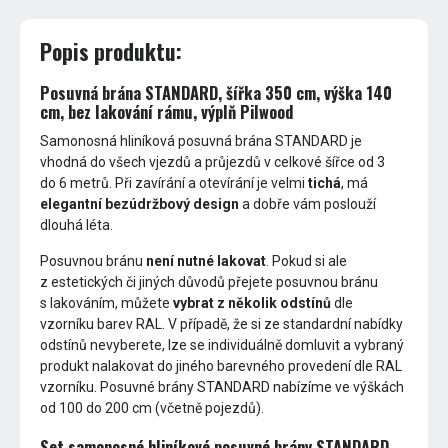
Popis produktu:
Posuvná brána STANDARD, šířka 350 cm, výška 140
cm, bez lakování rámu, výplň Pilwood
Samonosná hliníková posuvná brána STANDARD je
vhodná do všech vjezdů a průjezdů v celkové šířce od 3
do 6 metrů. Při zavírání a otevírání je velmi
tichá
, má
elegantní bezúdržbový design
a dobře vám poslouží
dlouhá léta.
Posuvnou bránu
není nutné lakovat
. Pokud si ale
z estetických či jiných důvodů přejete posuvnou bránu
s lakováním, můžete
vybrat z několik odstínů
dle
vzorníku barev RAL. V případě, že si ze standardní nabídky
odstínů nevyberete, lze se individuálně domluvit a vybraný
produkt nalakovat do jiného barevného provedení dle RAL
vzorníku. Posuvné brány STANDARD nabízíme ve výškách
od 100 do 200 cm (včetně pojezdů).
Set samonosné hliníkové posuvné brány STANDARD