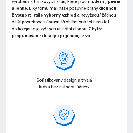
vyrobeny z hliníkových slitin, které jsou
moderní, pevné
a lehké
. Díky tomu mají naše posuvné brány
dlouhou
životnost
,
stále výborný vzhled
a nevyžadují žádnou
další povrchovou úpravu. Problém vnikání nečistot
do kolejnice je vyřešen unikátní clonou.
Chytře
propracované detaily zpříjemňují život
.
Sofistikovaný design a trvalá
krása bez nutnosti údržby