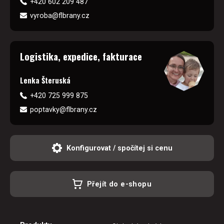
+420 602 209 487
vyroba@flbrany.cz
Logistika, expedice, fakturace
Lenka Šteruská
+420 725 999 875
poptavky@flbrany.cz
Konfigurovat / spočítej si cenu
Přejít do e-shopu