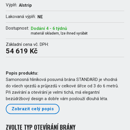
Výplň:
Alstrip
Lakovaná výplň:
NE
Dostupnost:
Dodání 4 - 6 týdnů
materiál skladem, lze ihned vyrábět
Základní cena vč. DPH:
54 619 Kč
Popis produktu:
Samonosná hliníková posuvná brána STANDARD je vhodná
do všech vjezdů a průjezdů v celkové šířce od 3 do 6 metrů.
Při zavírání a otevírání je velmi tichá, má elegantní
bezúdržbový design a dobře vám poslouží dlouhá léta.
Zobrazit celý popis
ZVOLTE TYP OTEVÍRÁNÍ BRÁNY