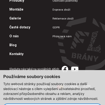
Produkty
Obchodní podmínky
Montáže
Doprava zboží
Galerie
Reklamace zboží
Časté dotazy
GDPR
O nás
Přidej se k nám
Blog
Kontakty
Sledujte nás také na sociálních sítích:
Používáme soubory cookies
Tyto webové stránky používají soubory cookies a další
sledovací nástroje s cílem vylepšení uživatelského prostředí,
zobrazení přizpůsobeného obsahu a reklam, analýzy
návštěvnosti webových stránek a zjištění zdroje návštěvnosti.