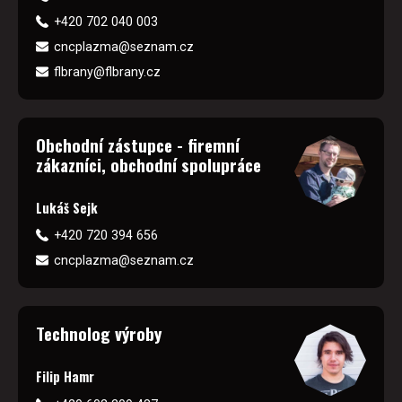
+420 702 040 003
cncplazma@seznam.cz
flbrany@flbrany.cz
Obchodní zástupce - firemní
zákazníci, obchodní spolupráce
Lukáš Sejk
+420 720 394 656
cncplazma@seznam.cz
Technolog výroby
Filip Hamr