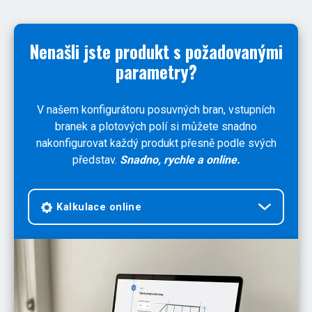
Nenašli jste produkt s požadovanými
parametry?
V našem konfigurátoru posuvných bran, vstupních
branek a plotových polí si můžete snadno
nakonfigurovat každý produkt přesně podle svých
představ.
Snadno, rychle a online.
Kalkulace online