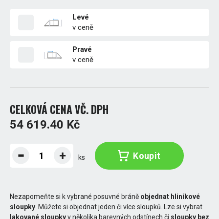
Levé
v ceně
Pravé
v ceně
CELKOVÁ CENA VČ. DPH
54 619.40 Kč
Koupit
ks
Nezapomeňte si k vybrané posuvné bráně
objednat hliníkové
sloupky
. Můžete si objednat jeden či více sloupků. Lze si vybrat
lakované sloupky
v několika barevných odstínech či
sloupky bez