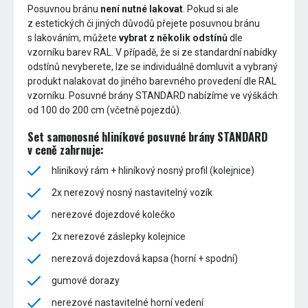
Posuvnou bránu
není nutné lakovat
. Pokud si ale
z estetických či jiných důvodů přejete posuvnou bránu
s lakováním, můžete
vybrat z několik odstínů
dle
vzorníku barev RAL. V případě, že si ze standardní nabídky
odstínů nevyberete, lze se individuálně domluvit a vybraný
produkt nalakovat do jiného barevného provedení dle RAL
vzorníku. Posuvné brány STANDARD nabízíme ve výškách
od 100 do 200 cm (včetně pojezdů).
Set samonosné hliníkové posuvné brány STANDARD
v ceně zahrnuje:
hliníkový rám + hliníkový nosný profil (kolejnice)
2x nerezový nosný nastavitelný vozík
nerezové dojezdové kolečko
2x nerezové záslepky kolejnice
nerezová dojezdová kapsa (horní + spodní)
gumové dorazy
nerezové nastavitelné horní vedení