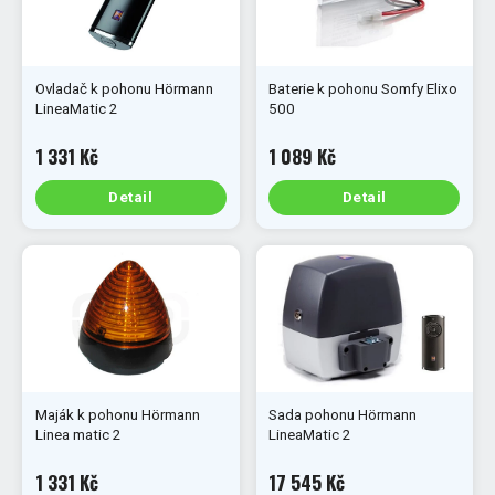
Ovladač k pohonu Hörmann
Baterie k pohonu Somfy Elixo
LineaMatic 2
500
1 331 Kč
1 089 Kč
Detail
Detail
Maják k pohonu Hörmann
Sada pohonu Hörmann
Linea matic 2
LineaMatic 2
1 331 Kč
17 545 Kč