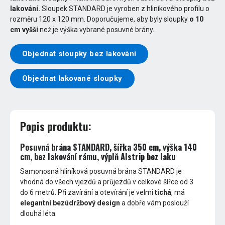
lakování.
Sloupek STANDARD je vyroben z hliníkového profilu o
rozměru 120 x 120 mm. Doporučujeme, aby byly sloupky
o 10
cm vyšší
než je výška vybrané posuvné brány.
Objednat sloupky bez lakování
Objednat lakované sloupky
Popis produktu:
Posuvná brána STANDARD, šířka 350 cm, výška 140
cm, bez lakování rámu, výplň Alstrip bez laku
Samonosná hliníková posuvná brána STANDARD je
vhodná do všech vjezdů a průjezdů v celkové šířce od 3
do 6 metrů. Při zavírání a otevírání je velmi
tichá
, má
elegantní bezúdržbový design
a dobře vám poslouží
dlouhá léta.