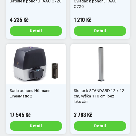
Baterie k pohonu FAAC C720
Ovladač k pohonu FAAC
C720
4 235 Kč
1 210 Kč
Detail
Detail
Sada pohonu Hörmann
Sloupek STANDARD 12 x 12
LineaMatic 2
cm, výška 110 cm, bez
lakování
17 545 Kč
2 783 Kč
Detail
Detail