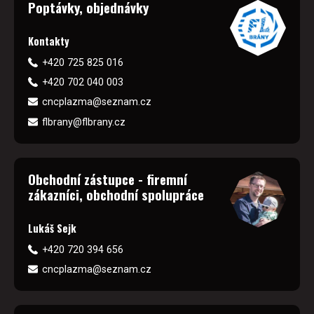
Poptávky, objednávky
Kontakty
+420 725 825 016
+420 702 040 003
cncplazma@seznam.cz
flbrany@flbrany.cz
Obchodní zástupce - firemní
zákazníci, obchodní spolupráce
Lukáš Sejk
+420 720 394 656
cncplazma@seznam.cz