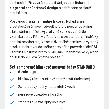
do 6 metrů. Při zavírání a otevírání je velmi
tichá
, má
elegantní bezúdržbový design
a dobře vám poslouží
dlouhá léta.
Posuvnou bránu
není nutné lakovat
. Pokud si ale
z estetických či jiných důvodů přejete posuvnou bránu
s lakováním, můžete
vybrat z několik odstínů
dle
vzorníku barev RAL. V případě, že si ze standardní nabídky
odstínů nevyberete, lze se individuálně domluvit a vybraný
produkt nalakovat do jiného barevného provedení dle RAL
vzorníku. Posuvné brány STANDARD nabízíme ve výškách
od 100 do 200 cm (včetně pojezdů).
Set samonosné hliníkové posuvné brány STANDARD
v ceně zahrnuje:
hliníkový rám + hliníkový nosný profil (kolejnice)
2x nerezový nosný nastavitelný vozík
nerezové dojezdové kolečko
2x nerezové záslepky kolejnice