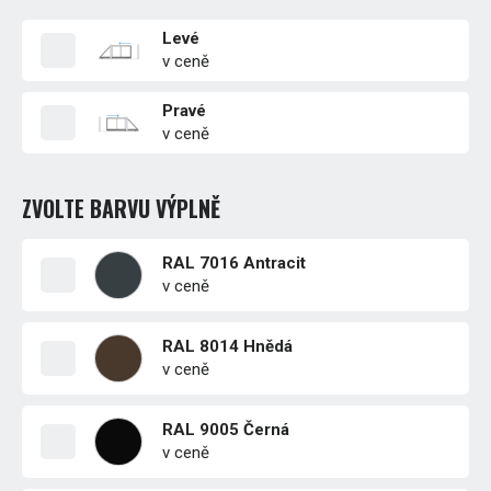
Levé
v ceně
Pravé
v ceně
ZVOLTE BARVU VÝPLNĚ
RAL 7016 Antracit
v ceně
RAL 8014 Hnědá
v ceně
RAL 9005 Černá
v ceně