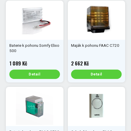
Baterie k pohonu Somfy Elixo
Maják k pohonu FAAC C720
500
1 089 Kč
2 662 Kč
Detail
Detail