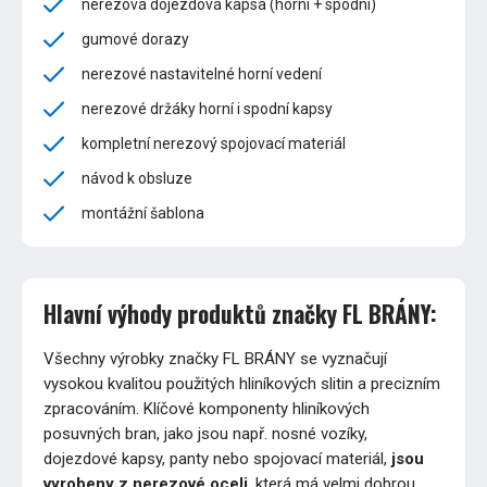
nerezová dojezdová kapsa (horní + spodní)
gumové dorazy
nerezové nastavitelné horní vedení
nerezové držáky horní i spodní kapsy
kompletní nerezový spojovací materiál
návod k obsluze
montážní šablona
Hlavní výhody produktů značky FL BRÁNY:
Všechny výrobky značky FL BRÁNY se vyznačují
vysokou kvalitou použitých hliníkových slitin a precizním
zpracováním. Klíčové komponenty hliníkových
posuvných bran, jako jsou např. nosné vozíky,
dojezdové kapsy, panty nebo spojovací materiál,
jsou
vyrobeny z nerezové oceli
, která má velmi dobrou