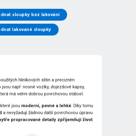
dnat sloupky bez lakování
ednat lakované sloupky
žitých hliníkových slitin a precizním
 jsou např. nosné vozíky, dojezdové kapsy,
 která má velmi dobrou povrchovou stálost.
, které jsou
moderní, pevné a lehké
. Díky tomu
d
a nevyžadují žádnou další povrchovou úpravu.
ytře propracované detaily zpříjemňují život
.