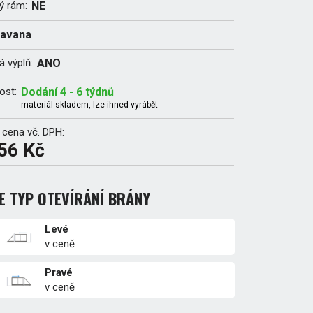
ý rám:
NE
avana
 výplň:
ANO
ost:
Dodání 4 - 6 týdnů
materiál skladem, lze ihned vyrábět
 cena vč. DPH:
56 Kč
E TYP OTEVÍRÁNÍ BRÁNY
Levé
v ceně
Pravé
v ceně