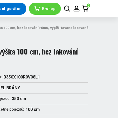
0
onfigurátor
E-shop
a 100 cm, bez lakování rámu, výplň Havana lakovaná
ýška 100 cm, bez lakování
o:
B350X100R0V08L1
FL BRÁNY
ůjezdu:
350 cm
četně pojezdů:
100 cm