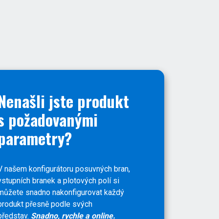
Nenašli jste produkt
s požadovanými
parametry?
V našem konfigurátoru posuvných bran,
vstupních branek a plotových polí si
můžete snadno nakonfigurovat každý
produkt přesně podle svých
představ.
Snadno, rychle a online.