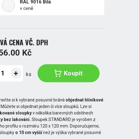
RAL 9016 Bílá
v ceně
VÁ CENA VČ. DPH
56.00 Kč
Koupit
ks
eňte si k vybrané posuvné bráně
objednat hliníkové
. Můžete si objednat jeden či více sloupků. Lze si
akované sloupky
v několika barevných odstínech
y bez lakování.
Sloupek STANDARD je vyroben z
ého profilu o rozměru 120 x 120 mm. Doporučujeme,
 sloupky
o 10 cm vyšší
než je výška vybrané posuvné