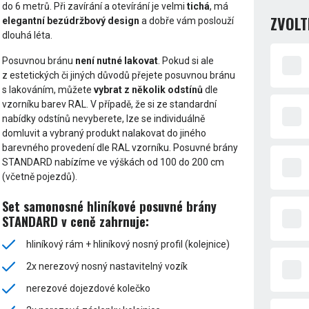
do 6 metrů. Při zavírání a otevírání je velmi
tichá
, má
ZVOLT
elegantní bezúdržbový design
a dobře vám poslouží
dlouhá léta.
Posuvnou bránu
není nutné lakovat
. Pokud si ale
z estetických či jiných důvodů přejete posuvnou bránu
s lakováním, můžete
vybrat z několik odstínů
dle
vzorníku barev RAL. V případě, že si ze standardní
nabídky odstínů nevyberete, lze se individuálně
domluvit a vybraný produkt nalakovat do jiného
barevného provedení dle RAL vzorníku. Posuvné brány
STANDARD nabízíme ve výškách od 100 do 200 cm
(včetně pojezdů).
Set samonosné hliníkové posuvné brány
STANDARD v ceně zahrnuje:
hliníkový rám + hliníkový nosný profil (kolejnice)
2x nerezový nosný nastavitelný vozík
nerezové dojezdové kolečko