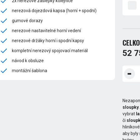
2x nerezové záslepky kolejnice
nerezová dojezdová kapsa (horní + spodní)
gumové dorazy
nerezové nastavitelné horní vedení
CELKO
nerezové držáky horní i spodní kapsy
kompletní nerezový spojovací materiál
52 7
návod k obsluze
montážní šablona
Nezapom
sloupky
vybrat
l
či
sloupk
hliníkov
aby byly
brány.