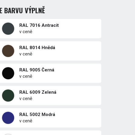
E BARVU VÝPLNĚ
RAL 7016 Antracit
v ceně
RAL 8014 Hnědá
v ceně
RAL 9005 Černá
v ceně
RAL 6009 Zelená
v ceně
RAL 5002 Modrá
v ceně