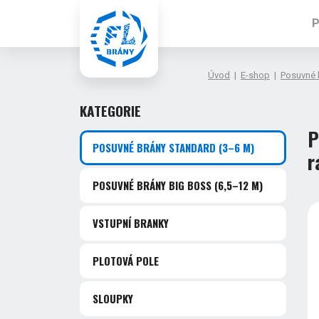
P
Úvod
|
E-shop
|
Posuvné
KATEGORIE
P
POSUVNÉ BRÁNY STANDARD
(3–6 M)
r
POSUVNÉ BRÁNY BIG BOSS
(6,5–12 M)
VSTUPNÍ BRANKY
PLOTOVÁ POLE
SLOUPKY