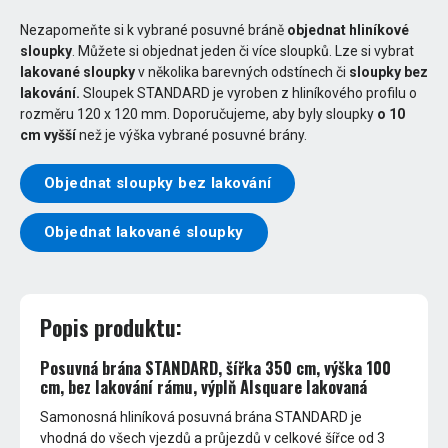
Nezapomeňte si k vybrané posuvné bráně
objednat hliníkové
sloupky
. Můžete si objednat jeden či více sloupků. Lze si vybrat
lakované sloupky
v několika barevných odstínech či
sloupky bez
lakování.
Sloupek STANDARD je vyroben z hliníkového profilu o
rozměru 120 x 120 mm. Doporučujeme, aby byly sloupky
o 10
cm vyšší
než je výška vybrané posuvné brány.
Objednat sloupky bez lakování
Objednat lakované sloupky
Popis produktu:
Posuvná brána STANDARD, šířka 350 cm, výška 100
cm, bez lakování rámu, výplň Alsquare lakovaná
Samonosná hliníková posuvná brána STANDARD je
vhodná do všech vjezdů a průjezdů v celkové šířce od 3