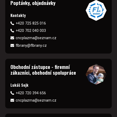
Poptávky, objednávky
Kontakty
+420 725 825 016
+420 702 040 003
cncplazma@seznam.cz
flbrany@flbrany.cz
Obchodní zástupce - firemní
zákazníci, obchodní spolupráce
Lukáš Sejk
+420 720 394 656
cncplazma@seznam.cz