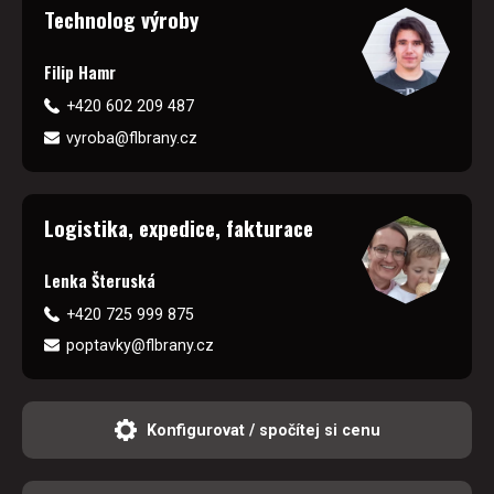
Technolog výroby
Filip Hamr
+420 602 209 487
vyroba@flbrany.cz
Logistika, expedice, fakturace
Lenka Šteruská
+420 725 999 875
poptavky@flbrany.cz
Konfigurovat / spočítej si cenu