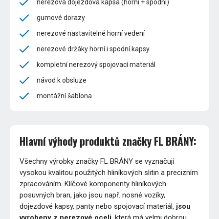
nerezová dojezdová kapsa (horní + spodní)
gumové dorazy
nerezové nastavitelné horní vedení
nerezové držáky horní i spodní kapsy
kompletní nerezový spojovací materiál
návod k obsluze
montážní šablona
Hlavní výhody produktů značky FL BRÁNY:
Všechny výrobky značky FL BRÁNY se vyznačují
vysokou kvalitou použitých hliníkových slitin a precizním
zpracováním. Klíčové komponenty hliníkových
posuvných bran, jako jsou např. nosné vozíky,
dojezdové kapsy, panty nebo spojovací materiál,
jsou
vyrobeny z nerezové oceli
, která má velmi dobrou