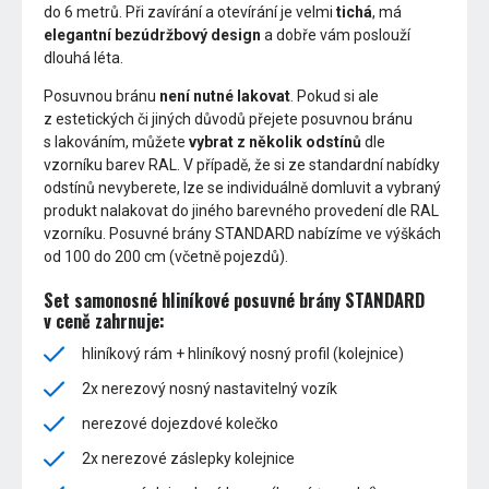
do 6 metrů. Při zavírání a otevírání je velmi
tichá
, má
elegantní bezúdržbový design
a dobře vám poslouží
dlouhá léta.
Posuvnou bránu
není nutné lakovat
. Pokud si ale
z estetických či jiných důvodů přejete posuvnou bránu
s lakováním, můžete
vybrat z několik odstínů
dle
vzorníku barev RAL. V případě, že si ze standardní nabídky
odstínů nevyberete, lze se individuálně domluvit a vybraný
produkt nalakovat do jiného barevného provedení dle RAL
vzorníku. Posuvné brány STANDARD nabízíme ve výškách
od 100 do 200 cm (včetně pojezdů).
Set samonosné hliníkové posuvné brány STANDARD
v ceně zahrnuje:
hliníkový rám + hliníkový nosný profil (kolejnice)
2x nerezový nosný nastavitelný vozík
nerezové dojezdové kolečko
2x nerezové záslepky kolejnice