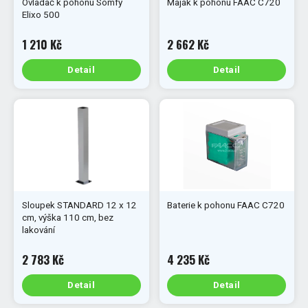
Ovladač k pohonu Somfy
Maják k pohonu FAAC C720
Elixo 500
1 210 Kč
2 662 Kč
Detail
Detail
Sloupek STANDARD 12 x 12
Baterie k pohonu FAAC C720
cm, výška 110 cm, bez
lakování
2 783 Kč
4 235 Kč
Detail
Detail