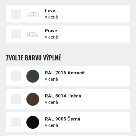
Levé
v ceně
Pravé
v ceně
ZVOLTE BARVU VÝPLNĚ
RAL 7016 Antracit
v ceně
RAL 8014 Hnědá
v ceně
RAL 9005 Černá
v ceně