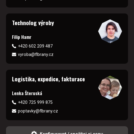
Technolog výroby
Filip Hamr
+420 602 209 487
vyroba@flbrany.cz
Logistika, expedice, fakturace
Lenka Šteruská
+420 725 999 875
poptavky@flbrany.cz
Konfigurovat / spočítej si cenu