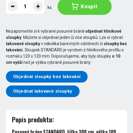
Koupit
ks
Nezapomeňte si k vybrané posuvné bráně
objednat hliníkové
sloupky
. Můžete si objednat jeden či více sloupků. Lze si vybrat
lakované sloupky
v několika barevných odstínech či
sloupky bez
lakování.
Sloupek STANDARD je vyroben z hliníkového profilu o
rozměru 120 x 120 mm. Doporučujeme, aby byly sloupky
o 10
cm vyšší
než je výška vybrané posuvné brány.
Objednat sloupky bez lakování
Objednat lakované sloupky
Popis produktu:
Posuvná brána STANDARD, šířka 300 cm, výška 180