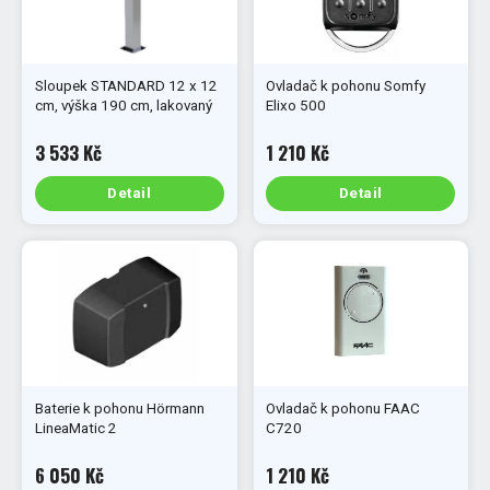
Sloupek STANDARD 12 x 12
Ovladač k pohonu Somfy
cm, výška 190 cm, lakovaný
Elixo 500
3 533 Kč
1 210 Kč
Detail
Detail
Baterie k pohonu Hörmann
Ovladač k pohonu FAAC
LineaMatic 2
C720
6 050 Kč
1 210 Kč