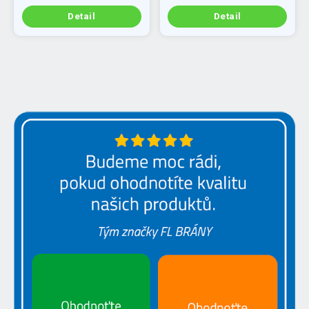
Detail
Detail