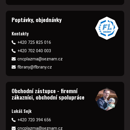
Poptávky, objednávky
Kontakty
+420 725 825 016
+420 702 040 003
cncplazma@seznam.cz
flbrany@flbrany.cz
Obchodní zástupce - firemní
zákazníci, obchodní spolupráce
Lukáš Sejk
+420 720 394 656
cncplazma@seznam.cz