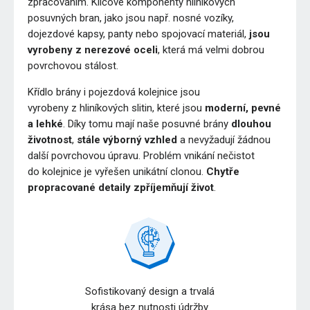
zpracováním. Klíčové komponenty hliníkových
posuvných bran, jako jsou např. nosné vozíky,
dojezdové kapsy, panty nebo spojovací materiál,
jsou
vyrobeny z nerezové oceli
, která má velmi dobrou
povrchovou stálost.
Křídlo brány i pojezdová kolejnice jsou
vyrobeny z hliníkových slitin, které jsou
moderní, pevné
a lehké
. Díky tomu mají naše posuvné brány
dlouhou
životnost
,
stále výborný vzhled
a nevyžadují žádnou
další povrchovou úpravu. Problém vnikání nečistot
do kolejnice je vyřešen unikátní clonou.
Chytře
propracované detaily zpříjemňují život
.
Sofistikovaný design a trvalá
krása bez nutnosti údržby