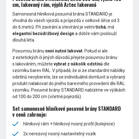
cm, lakovaný rám, výplň Aztec lakovaná
Samonosná hliníková posuvná brána STANDARD je
vhodná do všech vjezdů a průjezdů v celkové šířce od 3
do 6 metrů. Při zavírání a otevírání je velmi
tichá
, má
elegantní bezúdržbový design
a dobře vám poslouží
dlouhá léta.
Posuvnou bránu
není nutné lakovat
. Pokud si ale
z estetických či jiných důvodů přejete posuvnou bránu
s lakováním, můžete
vybrat z několik odstínů
dle
vzorníku barev RAL. V případě, že si ze standardní nabídky
odstínů nevyberete, lze se individuálně domluvit a vybraný
produkt nalakovat do jiného barevného provedení dle RAL
vzorníku. Posuvné brány STANDARD nabízíme ve výškách
od 100 do 200 cm (včetně pojezdů).
Set samonosné hliníkové posuvné brány STANDARD
v ceně zahrnuje:
hliníkový rám + hliníkový nosný profil (kolejnice)
2x nerezový nosný nastavitelný vozík