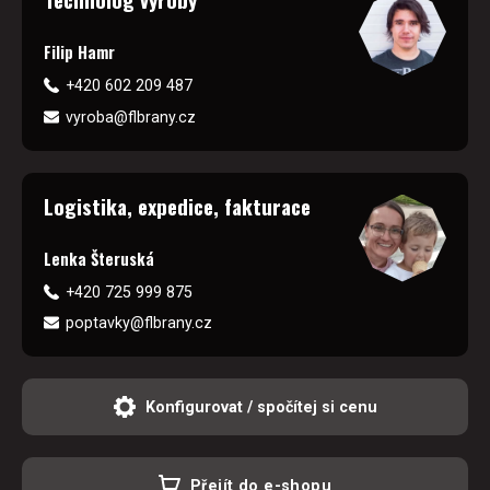
Filip Hamr
+420 602 209 487
vyroba@flbrany.cz
Logistika, expedice, fakturace
Lenka Šteruská
+420 725 999 875
poptavky@flbrany.cz
Konfigurovat / spočítej si cenu
Přejít do e-shopu