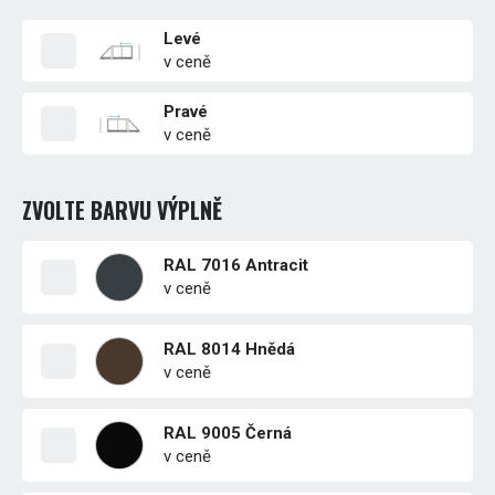
Levé
v ceně
Pravé
v ceně
ZVOLTE BARVU VÝPLNĚ
RAL 7016 Antracit
v ceně
RAL 8014 Hnědá
v ceně
RAL 9005 Černá
v ceně