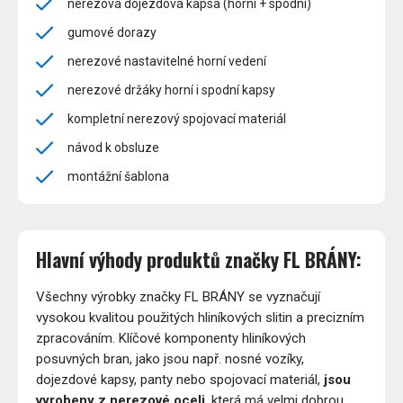
nerezová dojezdová kapsa (horní + spodní)
gumové dorazy
nerezové nastavitelné horní vedení
nerezové držáky horní i spodní kapsy
kompletní nerezový spojovací materiál
návod k obsluze
montážní šablona
Hlavní výhody produktů značky FL BRÁNY:
Všechny výrobky značky FL BRÁNY se vyznačují
vysokou kvalitou použitých hliníkových slitin a precizním
zpracováním. Klíčové komponenty hliníkových
posuvných bran, jako jsou např. nosné vozíky,
dojezdové kapsy, panty nebo spojovací materiál,
jsou
vyrobeny z nerezové oceli
, která má velmi dobrou