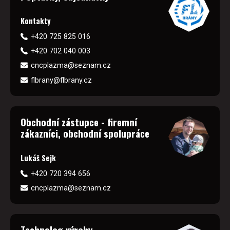
Kontakty
+420 725 825 016
+420 702 040 003
cncplazma@seznam.cz
flbrany@flbrany.cz
Obchodní zástupce - firemní
zákazníci, obchodní spolupráce
Lukáš Sejk
+420 720 394 656
cncplazma@seznam.cz
Technolog výroby