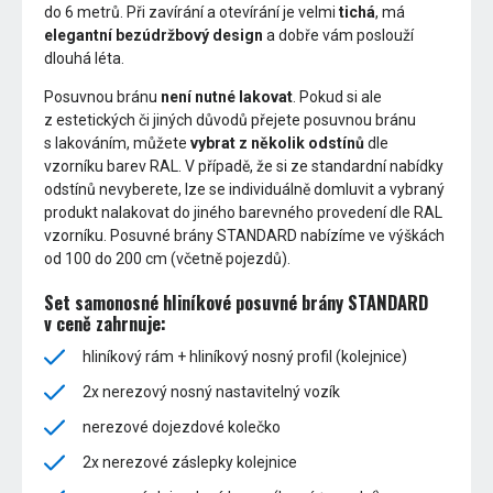
do 6 metrů. Při zavírání a otevírání je velmi
tichá
, má
elegantní bezúdržbový design
a dobře vám poslouží
dlouhá léta.
Posuvnou bránu
není nutné lakovat
. Pokud si ale
z estetických či jiných důvodů přejete posuvnou bránu
s lakováním, můžete
vybrat z několik odstínů
dle
vzorníku barev RAL. V případě, že si ze standardní nabídky
odstínů nevyberete, lze se individuálně domluvit a vybraný
produkt nalakovat do jiného barevného provedení dle RAL
vzorníku. Posuvné brány STANDARD nabízíme ve výškách
od 100 do 200 cm (včetně pojezdů).
Set samonosné hliníkové posuvné brány STANDARD
v ceně zahrnuje:
hliníkový rám + hliníkový nosný profil (kolejnice)
2x nerezový nosný nastavitelný vozík
nerezové dojezdové kolečko
2x nerezové záslepky kolejnice