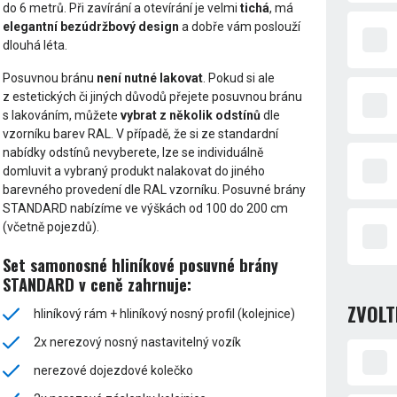
do 6 metrů. Při zavírání a otevírání je velmi
tichá
, má
elegantní bezúdržbový design
a dobře vám poslouží
dlouhá léta.
Posuvnou bránu
není nutné lakovat
. Pokud si ale
z estetických či jiných důvodů přejete posuvnou bránu
s lakováním, můžete
vybrat z několik odstínů
dle
vzorníku barev RAL. V případě, že si ze standardní
nabídky odstínů nevyberete, lze se individuálně
domluvit a vybraný produkt nalakovat do jiného
barevného provedení dle RAL vzorníku. Posuvné brány
STANDARD nabízíme ve výškách od 100 do 200 cm
(včetně pojezdů).
Set samonosné hliníkové posuvné brány
STANDARD v ceně zahrnuje:
ZVOLT
hliníkový rám + hliníkový nosný profil (kolejnice)
2x nerezový nosný nastavitelný vozík
nerezové dojezdové kolečko