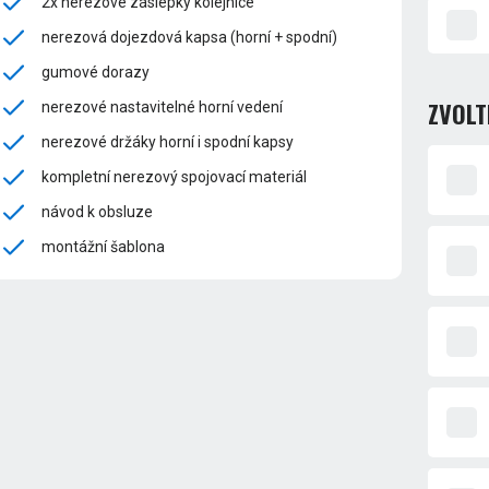
2x nerezové záslepky kolejnice
nerezová dojezdová kapsa (horní + spodní)
gumové dorazy
ZVOLT
nerezové nastavitelné horní vedení
nerezové držáky horní i spodní kapsy
kompletní nerezový spojovací materiál
návod k obsluze
montážní šablona