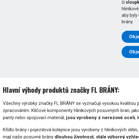
či
sloupk
hliníkov
aby byly
brány.
Obje
Obj
Hlavní výhody produktů značky FL BRÁNY:
Všechny výrobky značky FL BRÁNY se vyznačují vysokou kvalitou pou
zpracováním. Klíčové komponenty hliníkových posuvných bran, jako
panty nebo spojovací materiál,
jsou vyrobeny z nerezové oceli
,
Křídlo brány i pojezdová kolejnice jsou vyrobeny z hliníkových slitin
mají naše posuvné brány
dlouhou životnost
,
stále výborný vzhle