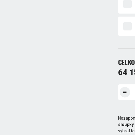
CELKO
64 1
Nezapom
sloupky
vybrat
l