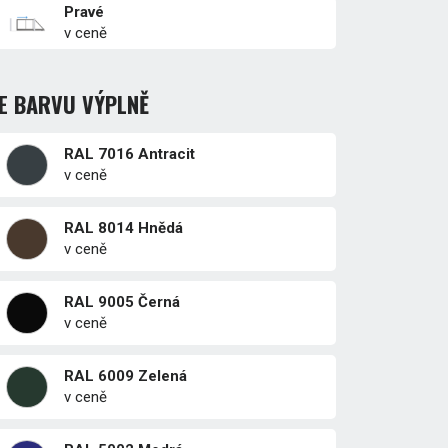
Pravé
v ceně
E BARVU VÝPLNĚ
RAL 7016 Antracit
v ceně
RAL 8014 Hnědá
v ceně
RAL 9005 Černá
v ceně
RAL 6009 Zelená
v ceně