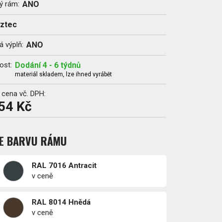
ý rám:
ANO
ztec
 výplň:
ANO
ost:
Dodání 4 - 6 týdnů
materiál skladem, lze ihned vyrábět
 cena vč. DPH:
54 Kč
TE BARVU RÁMU
RAL 7016 Antracit
v ceně
RAL 8014 Hnědá
v ceně