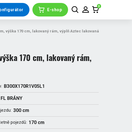
0
onfigurátor
E-shop
m, výška 170 cm, lakovaný rám, výplň Aztec lakovaná
výška 170 cm, lakovaný rám,
o:
B300X170R1V05L1
FL BRÁNY
ůjezdu:
300 cm
četně pojezdů:
170 cm