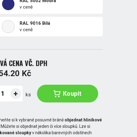
RAL 5002 Modrá
v ceně
RAL 9016 Bílá
v ceně
VÁ CENA VČ. DPH
54.20 Kč
Koupit
ks
eňte si k vybrané posuvné bráně
objednat hliníkové
. Můžete si objednat jeden či více sloupků. Lze si
akované sloupky
v několika barevných odstínech