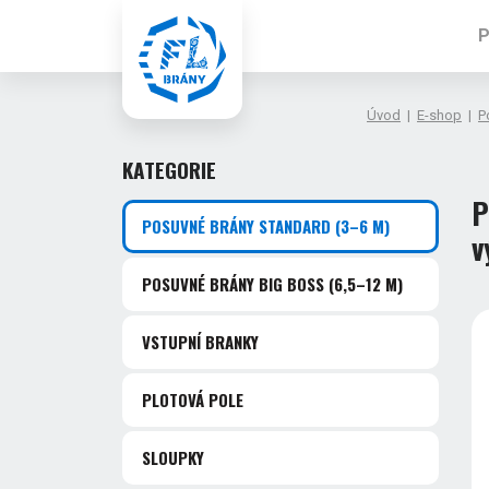
P
Úvod
|
E-shop
|
P
KATEGORIE
P
POSUVNÉ BRÁNY STANDARD
(3–6 M)
v
POSUVNÉ BRÁNY BIG BOSS
(6,5–12 M)
VSTUPNÍ BRANKY
PLOTOVÁ POLE
SLOUPKY