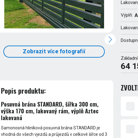
Lakovan
Výplň:
A
Lakovaná
Dostupn
Zobrazit více fotografií
Základní
64 1
ZVOL
Popis produktu:
Posuvná brána STANDARD, šířka 300 cm,
výška 170 cm, lakovaný rám, výplň Aztec
lakovaná
Samonosná hliníková posuvná brána STANDARD je
vhodná do všech vjezdů a průjezdů v celkové šířce od 3