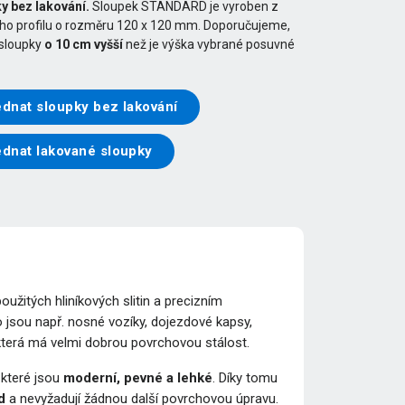
y bez lakování.
Sloupek STANDARD je vyroben z
ého profilu o rozměru 120 x 120 mm. Doporučujeme,
 sloupky
o 10 cm vyšší
než je výška vybrané posuvné
dnat sloupky bez lakování
ednat lakované sloupky
žitých hliníkových slitin a precizním
 jsou např. nosné vozíky, dojezdové kapsy,
 která má velmi dobrou povrchovou stálost.
, které jsou
moderní, pevné a lehké
. Díky tomu
d
a nevyžadují žádnou další povrchovou úpravu.