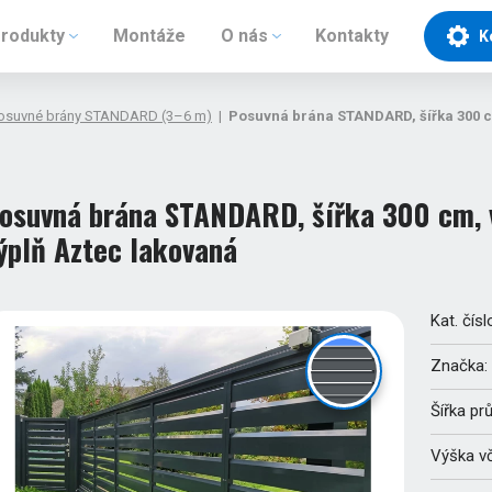
rodukty
Montáže
O nás
Kontakty
K
osuvné brány STANDARD (3–6 m)
|
Posuvná brána STANDARD, šířka 300 c
osuvná brána STANDARD, šířka 300 cm, 
ýplň Aztec lakovaná
Kat. čísl
Značka:
Šířka pr
Výška v