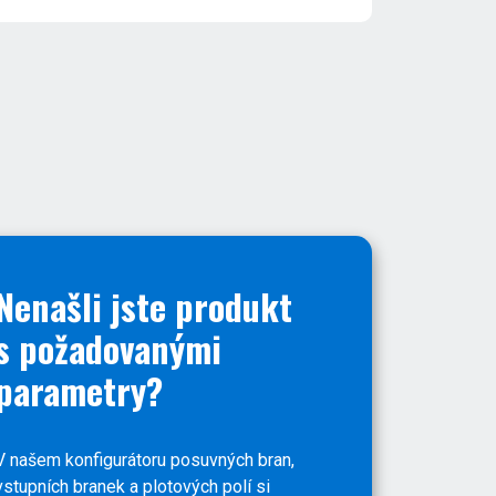
Nenašli jste produkt
s požadovanými
parametry?
V našem konfigurátoru posuvných bran,
vstupních branek a plotových polí si