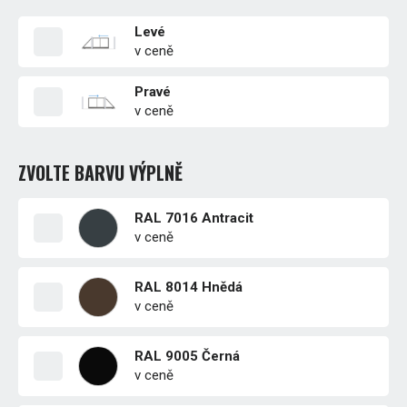
Levé
v ceně
Pravé
v ceně
ZVOLTE BARVU VÝPLNĚ
RAL 7016 Antracit
v ceně
RAL 8014 Hnědá
v ceně
RAL 9005 Černá
v ceně