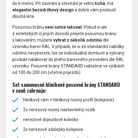
do 6 metrů. Při zavírání a otevírání je velmi
tichá
, má
elegantní bezúdržbový design
a dobře vám poslouží
dlouhá léta.
Posuvnou bránu
není nutné lakovat
. Pokud si ale
z estetických či jiných důvodů přejete posuvnou bránu
s lakováním, můžete
vybrat z několik odstínů
dle
vzorníku barev RAL. V případě, že si ze standardní nabídky
odstínů nevyberete, lze se individuálně domluvit a vybraný
produkt nalakovat do jiného barevného provedení dle RAL
vzorníku. Posuvné brány STANDARD nabízíme ve výškách
od 100 do 200 cm (včetně pojezdů).
Set samonosné hliníkové posuvné brány STANDARD
v ceně zahrnuje:
hliníkový rám + hliníkový nosný profil (kolejnice)
2x nerezový nosný nastavitelný vozík
nerezové dojezdové kolečko
2x nerezové záslepky kolejnice