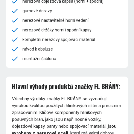
nerezová dojezdová kapsa (horní + spodní)
gumové dorazy
nerezové nastavitelné horní vedení
nerezové držáky horní i spodní kapsy
kompletní nerezový spojovací materiál
návod k obsluze
montážní šablona
Hlavní výhody produktů značky FL BRÁNY:
Všechny výrobky značky FL BRÁNY se vyznačují
vysokou kvalitou použitých hliníkových slitin a precizním
zpracováním. Klíčové komponenty hliníkových
posuvných bran, jako jsou např. nosné vozíky,
dojezdové kapsy, panty nebo spojovací materiál,
jsou
vyrobeny z nerezové oceli
, která má velmi dobrou