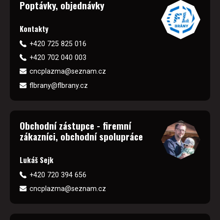
Poptávky, objednávky
Kontakty
+420 725 825 016
+420 702 040 003
cncplazma@seznam.cz
flbrany@flbrany.cz
Obchodní zástupce - firemní
zákazníci, obchodní spolupráce
Lukáš Sejk
+420 720 394 656
cncplazma@seznam.cz