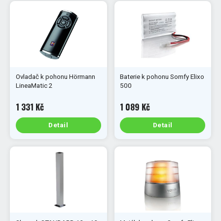
Ovladač k pohonu Hörmann
Baterie k pohonu Somfy Elixo
LineaMatic 2
500
1 331 Kč
1 089 Kč
Detail
Detail