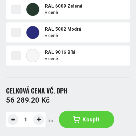
RAL 6009 Zelená
v ceně
RAL 5002 Modrá
v ceně
RAL 9016 Bílá
v ceně
CELKOVÁ CENA VČ. DPH
56 289.20 Kč
Koupit
ks