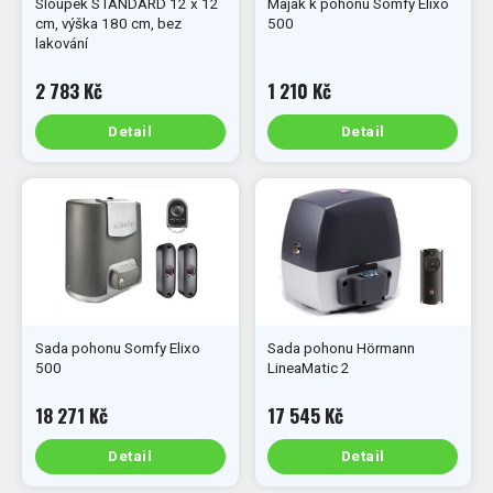
Sloupek STANDARD 12 x 12
Maják k pohonu Somfy Elixo
cm, výška 180 cm, bez
500
lakování
2 783 Kč
1 210 Kč
Detail
Detail
Sada pohonu Somfy Elixo
Sada pohonu Hörmann
500
LineaMatic 2
18 271 Kč
17 545 Kč
Detail
Detail