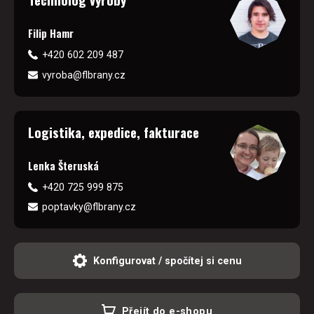
Filip Hamr
+420 602 209 487
vyroba@flbrany.cz
Logistika, expedice, fakturace
Lenka Šteruská
+420 725 999 875
poptavky@flbrany.cz
Konfigurovat / spočítej si cenu
Přejít do e-shopu