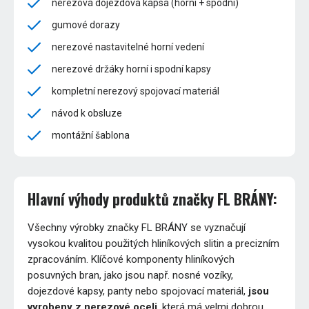
nerezová dojezdová kapsa (horní + spodní)
gumové dorazy
nerezové nastavitelné horní vedení
nerezové držáky horní i spodní kapsy
kompletní nerezový spojovací materiál
návod k obsluze
montážní šablona
Hlavní výhody produktů značky FL BRÁNY:
Všechny výrobky značky FL BRÁNY se vyznačují
vysokou kvalitou použitých hliníkových slitin a precizním
zpracováním. Klíčové komponenty hliníkových
posuvných bran, jako jsou např. nosné vozíky,
dojezdové kapsy, panty nebo spojovací materiál,
jsou
vyrobeny z nerezové oceli
, která má velmi dobrou