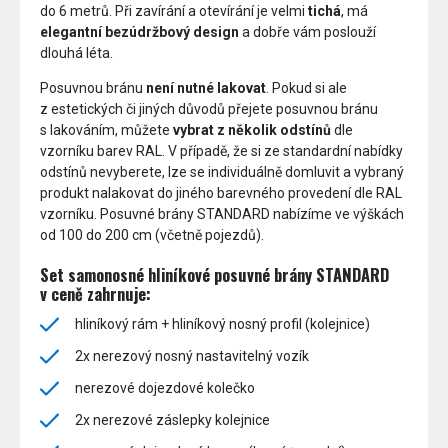
do 6 metrů. Při zavírání a otevírání je velmi
tichá
, má
elegantní bezúdržbový design
a dobře vám poslouží
dlouhá léta.
Posuvnou bránu
není nutné lakovat
. Pokud si ale
z estetických či jiných důvodů přejete posuvnou bránu
s lakováním, můžete
vybrat z několik odstínů
dle
vzorníku barev RAL. V případě, že si ze standardní nabídky
odstínů nevyberete, lze se individuálně domluvit a vybraný
produkt nalakovat do jiného barevného provedení dle RAL
vzorníku. Posuvné brány STANDARD nabízíme ve výškách
od 100 do 200 cm (včetně pojezdů).
Set samonosné hliníkové posuvné brány STANDARD
v ceně zahrnuje:
hliníkový rám + hliníkový nosný profil (kolejnice)
2x nerezový nosný nastavitelný vozík
nerezové dojezdové kolečko
2x nerezové záslepky kolejnice