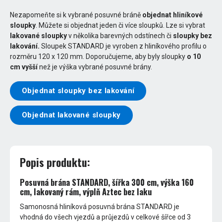
Nezapomeňte si k vybrané posuvné bráně
objednat hliníkové
sloupky
. Můžete si objednat jeden či více sloupků. Lze si vybrat
lakované sloupky
v několika barevných odstínech či
sloupky bez
lakování.
Sloupek STANDARD je vyroben z hliníkového profilu o
rozměru 120 x 120 mm. Doporučujeme, aby byly sloupky
o 10
cm vyšší
než je výška vybrané posuvné brány.
Objednat sloupky bez lakování
Objednat lakované sloupky
Popis produktu:
Posuvná brána STANDARD, šířka 300 cm, výška 160
cm, lakovaný rám, výplň Aztec bez laku
Samonosná hliníková posuvná brána STANDARD je
vhodná do všech vjezdů a průjezdů v celkové šířce od 3