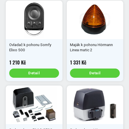
Ovladač k pohonu Somfy
Maják k pohonu Hörmann
Elixo 500
Linea matic 2
1 210 Kč
1 331 Kč
Detail
Detail