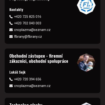
Kontakty
+420 725 825 016
+420 702 040 003
cncplazma@seznam.cz
flbrany@flbrany.cz
Obchodní zástupce - firemní
zákazníci, obchodní spolupráce
Lukáš Sejk
+420 720 394 656
cncplazma@seznam.cz
Technolog výroby