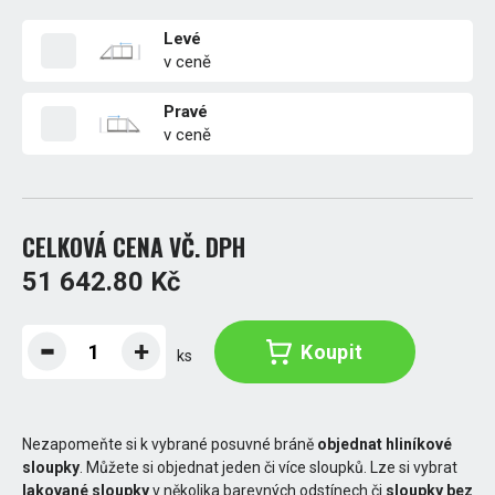
Levé
v ceně
Pravé
v ceně
CELKOVÁ CENA VČ. DPH
51 642.80 Kč
Koupit
ks
Nezapomeňte si k vybrané posuvné bráně
objednat hliníkové
sloupky
. Můžete si objednat jeden či více sloupků. Lze si vybrat
lakované sloupky
v několika barevných odstínech či
sloupky bez