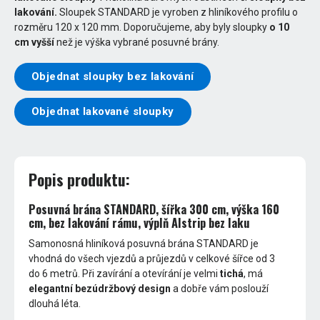
lakování.
Sloupek STANDARD je vyroben z hliníkového profilu o
rozměru 120 x 120 mm. Doporučujeme, aby byly sloupky
o 10
cm vyšší
než je výška vybrané posuvné brány.
Objednat sloupky bez lakování
Objednat lakované sloupky
Popis produktu:
Posuvná brána STANDARD, šířka 300 cm, výška 160
cm, bez lakování rámu, výplň Alstrip bez laku
Samonosná hliníková posuvná brána STANDARD je
vhodná do všech vjezdů a průjezdů v celkové šířce od 3
do 6 metrů. Při zavírání a otevírání je velmi
tichá
, má
elegantní bezúdržbový design
a dobře vám poslouží
dlouhá léta.