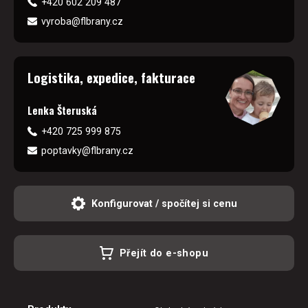
+420 602 209 487
vyroba@flbrany.cz
Logistika, expedice, fakturace
Lenka Šteruská
+420 725 999 875
poptavky@flbrany.cz
Konfigurovat / spočítej si cenu
Přejít do e-shopu