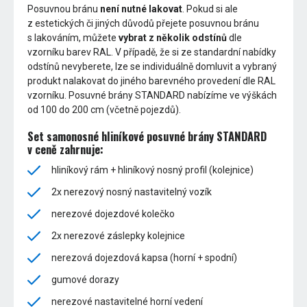
Posuvnou bránu
není nutné lakovat
. Pokud si ale
z estetických či jiných důvodů přejete posuvnou bránu
s lakováním, můžete
vybrat z několik odstínů
dle
vzorníku barev RAL. V případě, že si ze standardní nabídky
odstínů nevyberete, lze se individuálně domluvit a vybraný
produkt nalakovat do jiného barevného provedení dle RAL
vzorníku. Posuvné brány STANDARD nabízíme ve výškách
od 100 do 200 cm (včetně pojezdů).
Set samonosné hliníkové posuvné brány STANDARD
v ceně zahrnuje:
hliníkový rám + hliníkový nosný profil (kolejnice)
2x nerezový nosný nastavitelný vozík
nerezové dojezdové kolečko
2x nerezové záslepky kolejnice
nerezová dojezdová kapsa (horní + spodní)
gumové dorazy
nerezové nastavitelné horní vedení