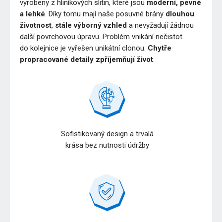
vyrobeny z hliníkových slitin, které jsou
moderní, pevné
a lehké
. Díky tomu mají naše posuvné brány
dlouhou
životnost
,
stále výborný vzhled
a nevyžadují žádnou
další povrchovou úpravu. Problém vnikání nečistot
do kolejnice je vyřešen unikátní clonou.
Chytře
propracované detaily zpříjemňují život
.
Sofistikovaný design a trvalá
krása bez nutnosti údržby