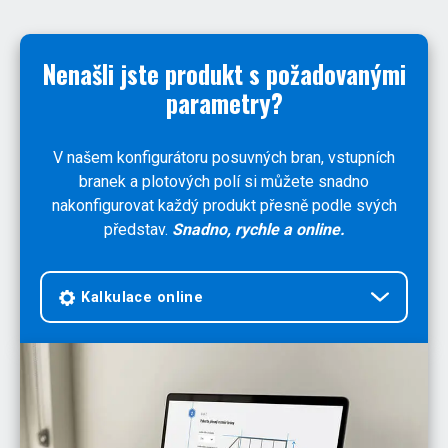
Nenašli jste produkt s požadovanými
parametry?
V našem konfigurátoru posuvných bran, vstupních
branek a plotových polí si můžete snadno
nakonfigurovat každý produkt přesně podle svých
představ.
Snadno, rychle a online.
Kalkulace online