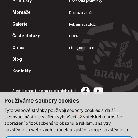
Produkty
Obchodní podmínky
Montáže
Doprava zboží
Galerie
Reklamace zboží
Časté dotazy
GDPR
O nás
Přidej se k nám
Blog
Kontakty
Sledujte nás také na sociálních sítích:
Používáme soubory cookies
Tyto webové stránky používají soubory cookies a další
sledovací nástroje s cílem vylepšení uživatelského prostředí,
zobrazení přizpůsobeného obsahu a reklam, analýzy
návštěvnosti webových stránek a zjištění zdroje návštěvnosti.