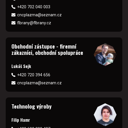
+420 702 040 003
cncplazma@seznam.cz
flbrany@flbrany.cz
Obchodní zástupce - firemní
zákazníci, obchodní spolupráce
Lukáš Sejk
+420 720 394 656
cncplazma@seznam.cz
Technolog výroby
Filip Hamr