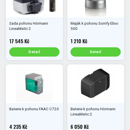
Sada pohonu Hörmann
Maják k pohonu Somfy Elixo
LineaMatic 2
500
17 545 Kč
1 210 Kč
Detail
Detail
Baterie k pohonu FAAC C720
Baterie k pohonu Hörmann
LineaMatic 2
4 235 Kč
6 050 Kč