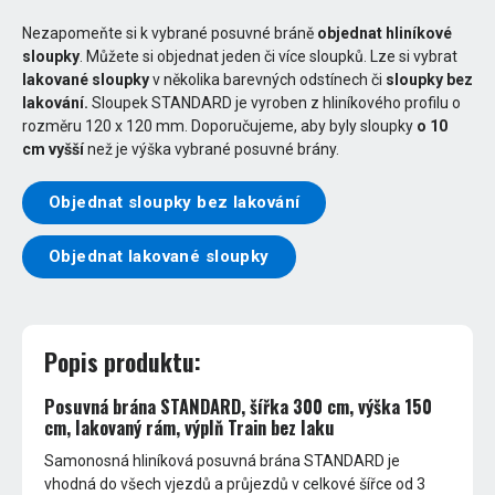
Nezapomeňte si k vybrané posuvné bráně
objednat hliníkové
sloupky
. Můžete si objednat jeden či více sloupků. Lze si vybrat
lakované sloupky
v několika barevných odstínech či
sloupky bez
lakování.
Sloupek STANDARD je vyroben z hliníkového profilu o
rozměru 120 x 120 mm. Doporučujeme, aby byly sloupky
o 10
cm vyšší
než je výška vybrané posuvné brány.
Objednat sloupky bez lakování
Objednat lakované sloupky
Popis produktu:
Posuvná brána STANDARD, šířka 300 cm, výška 150
cm, lakovaný rám, výplň Train bez laku
Samonosná hliníková posuvná brána STANDARD je
vhodná do všech vjezdů a průjezdů v celkové šířce od 3