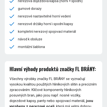
nerezová dojezdová kapsa (horní + spodní)
gumové dorazy
nerezové nastavitelné horní vedení
nerezové držáky horní i spodní kapsy
kompletní nerezový spojovací materiál
návod k obsluze
montážní šablona
Hlavní výhody produktů značky FL BRÁNY:
Všechny výrobky značky FL BRÁNY se vyznačují
vysokou kvalitou použitých hliníkových slitin a precizním
zpracováním. Klíčové komponenty hliníkových
posuvných bran, jako jsou např. nosné vozíky,
dojezdové kapsy, panty nebo spojovací materiál,
jsou
vyrobeny z nerezové oceli
, která má velmi dobrou