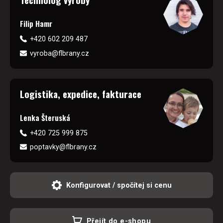
Filip Hamr
+420 602 209 487
vyroba@flbrany.cz
Logistika, expedice, fakturace
Lenka Šteruská
+420 725 999 875
poptavky@flbrany.cz
Konfigurovat / spočítej si cenu
Přejít do e-shopu