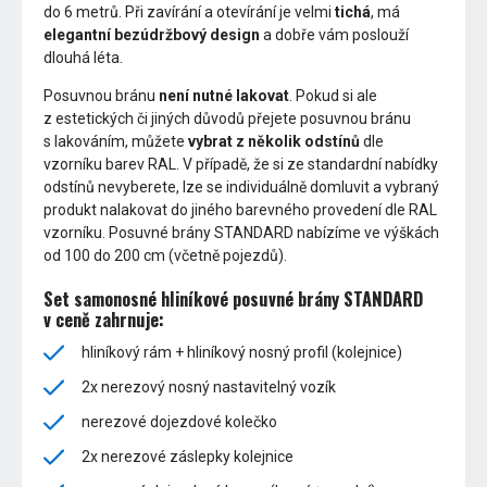
do 6 metrů. Při zavírání a otevírání je velmi
tichá
, má
elegantní bezúdržbový design
a dobře vám poslouží
dlouhá léta.
Posuvnou bránu
není nutné lakovat
. Pokud si ale
z estetických či jiných důvodů přejete posuvnou bránu
s lakováním, můžete
vybrat z několik odstínů
dle
vzorníku barev RAL. V případě, že si ze standardní nabídky
odstínů nevyberete, lze se individuálně domluvit a vybraný
produkt nalakovat do jiného barevného provedení dle RAL
vzorníku. Posuvné brány STANDARD nabízíme ve výškách
od 100 do 200 cm (včetně pojezdů).
Set samonosné hliníkové posuvné brány STANDARD
v ceně zahrnuje:
hliníkový rám + hliníkový nosný profil (kolejnice)
2x nerezový nosný nastavitelný vozík
nerezové dojezdové kolečko
2x nerezové záslepky kolejnice