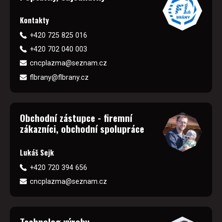
Kontakty
+420 725 825 016
+420 702 040 003
cncplazma@seznam.cz
flbrany@flbrany.cz
Obchodní zástupce - firemní
zákazníci, obchodní spolupráce
Lukáš Sejk
+420 720 394 656
cncplazma@seznam.cz
Technolog výroby