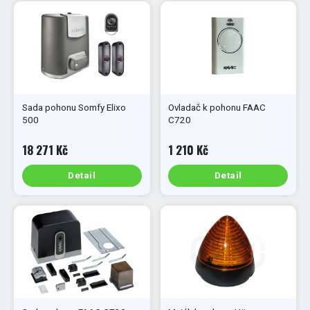
Sada pohonu Somfy Elixo
Ovladač k pohonu FAAC
500
C720
18 271 Kč
1 210 Kč
Detail
Detail