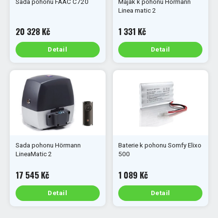
Sada pohonu FAAC C720
Maják k pohonu Hörmann
Linea matic 2
20 328 Kč
1 331 Kč
Detail
Detail
Sada pohonu Hörmann
Baterie k pohonu Somfy Elixo
LineaMatic 2
500
17 545 Kč
1 089 Kč
Detail
Detail