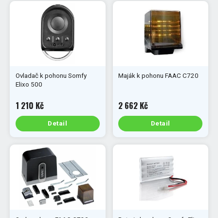
Ovladač k pohonu Somfy
Maják k pohonu FAAC C720
Elixo 500
1 210 Kč
2 662 Kč
Detail
Detail