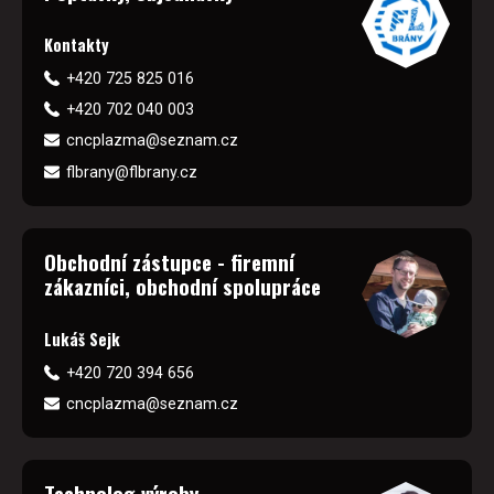
Kontakty
+420 725 825 016
+420 702 040 003
cncplazma@seznam.cz
flbrany@flbrany.cz
Obchodní zástupce - firemní
zákazníci, obchodní spolupráce
Lukáš Sejk
+420 720 394 656
cncplazma@seznam.cz
Technolog výroby