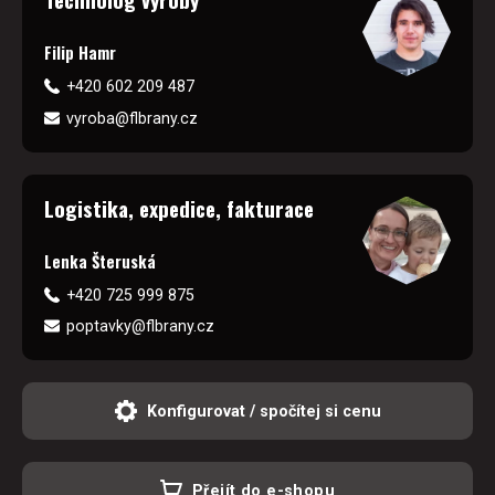
Filip Hamr
+420 602 209 487
vyroba@flbrany.cz
Logistika, expedice, fakturace
Lenka Šteruská
+420 725 999 875
poptavky@flbrany.cz
Konfigurovat / spočítej si cenu
Přejít do e-shopu