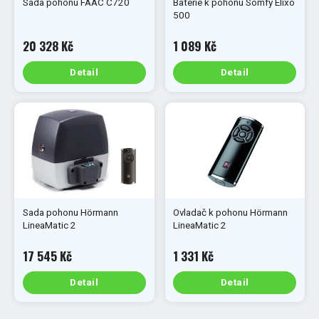
Sada pohonu FAAC C720
Baterie k pohonu Somfy Elixo
500
20 328 Kč
1 089 Kč
Detail
Detail
Sada pohonu Hörmann
Ovladač k pohonu Hörmann
LineaMatic 2
LineaMatic 2
17 545 Kč
1 331 Kč
Detail
Detail