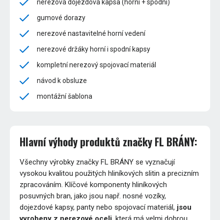
nerezová dojezdová kapsa (horní + spodní)
gumové dorazy
nerezové nastavitelné horní vedení
nerezové držáky horní i spodní kapsy
kompletní nerezový spojovací materiál
návod k obsluze
montážní šablona
Hlavní výhody produktů značky FL BRÁNY:
Všechny výrobky značky FL BRÁNY se vyznačují
vysokou kvalitou použitých hliníkových slitin a precizním
zpracováním. Klíčové komponenty hliníkových
posuvných bran, jako jsou např. nosné vozíky,
dojezdové kapsy, panty nebo spojovací materiál,
jsou
vyrobeny z nerezové oceli
, která má velmi dobrou