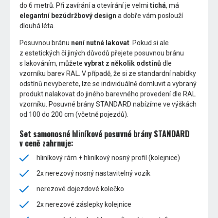
do 6 metrů. Při zavírání a otevírání je velmi
tichá
, má
elegantní bezúdržbový design
a dobře vám poslouží
dlouhá léta.
Posuvnou bránu
není nutné lakovat
. Pokud si ale
z estetických či jiných důvodů přejete posuvnou bránu
s lakováním, můžete
vybrat z několik odstínů
dle
vzorníku barev RAL. V případě, že si ze standardní nabídky
odstínů nevyberete, lze se individuálně domluvit a vybraný
produkt nalakovat do jiného barevného provedení dle RAL
vzorníku. Posuvné brány STANDARD nabízíme ve výškách
od 100 do 200 cm (včetně pojezdů).
Set samonosné hliníkové posuvné brány STANDARD
v ceně zahrnuje:
hliníkový rám + hliníkový nosný profil (kolejnice)
2x nerezový nosný nastavitelný vozík
nerezové dojezdové kolečko
2x nerezové záslepky kolejnice