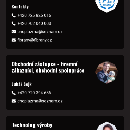
Kontakty
+420 725 825 016
+420 702 040 003
cncplazma@seznam.cz
flbrany@flbrany.cz
Obchodní zástupce - firemní
zákazníci, obchodní spolupráce
Lukáš Sejk
+420 720 394 656
cncplazma@seznam.cz
Technolog výroby