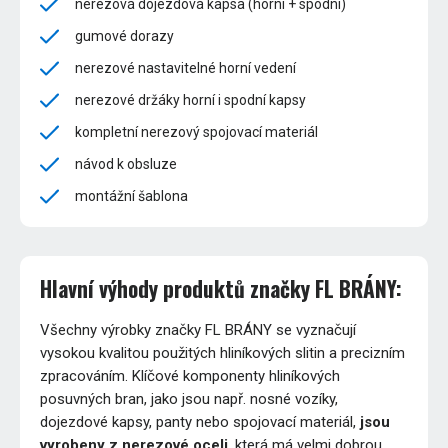
nerezová dojezdová kapsa (horní + spodní)
gumové dorazy
nerezové nastavitelné horní vedení
nerezové držáky horní i spodní kapsy
kompletní nerezový spojovací materiál
návod k obsluze
montážní šablona
Hlavní výhody produktů značky FL BRÁNY:
Všechny výrobky značky FL BRÁNY se vyznačují
vysokou kvalitou použitých hliníkových slitin a precizním
zpracováním. Klíčové komponenty hliníkových
posuvných bran, jako jsou např. nosné vozíky,
dojezdové kapsy, panty nebo spojovací materiál,
jsou
vyrobeny z nerezové oceli
, která má velmi dobrou