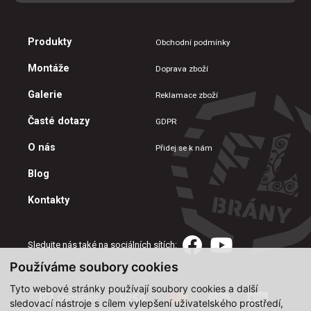
Produkty
Obchodní podmínky
Montáže
Doprava zboží
Galerie
Reklamace zboží
Časté dotazy
GDPR
O nás
Přidej se k nám
Blog
Kontakty
Sledujte nás také na sociálních sítích:
Používáme soubory cookies
Tyto webové stránky používají soubory cookies a další
sledovací nástroje s cílem vylepšení uživatelského prostředí,