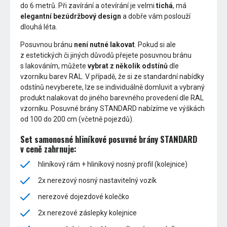
do 6 metrů. Při zavírání a otevírání je velmi
tichá
, má
elegantní bezúdržbový design
a dobře vám poslouží
dlouhá léta.
Posuvnou bránu
není nutné lakovat
. Pokud si ale
z estetických či jiných důvodů přejete posuvnou bránu
s lakováním, můžete
vybrat z několik odstínů
dle
vzorníku barev RAL. V případě, že si ze standardní nabídky
odstínů nevyberete, lze se individuálně domluvit a vybraný
produkt nalakovat do jiného barevného provedení dle RAL
vzorníku. Posuvné brány STANDARD nabízíme ve výškách
od 100 do 200 cm (včetně pojezdů).
Set samonosné hliníkové posuvné brány STANDARD
v ceně zahrnuje:
hliníkový rám + hliníkový nosný profil (kolejnice)
2x nerezový nosný nastavitelný vozík
nerezové dojezdové kolečko
2x nerezové záslepky kolejnice