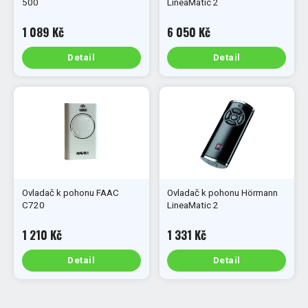
500
LineaMatic 2
1 089 Kč
6 050 Kč
Detail
Detail
Ovladač k pohonu FAAC
Ovladač k pohonu Hörmann
C720
LineaMatic 2
1 210 Kč
1 331 Kč
Detail
Detail