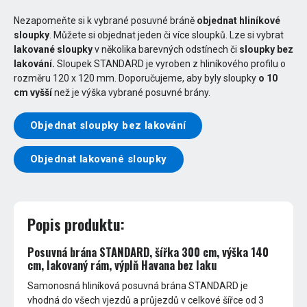
Nezapomeňte si k vybrané posuvné bráně
objednat hliníkové
sloupky
. Můžete si objednat jeden či více sloupků. Lze si vybrat
lakované sloupky
v několika barevných odstínech či
sloupky bez
lakování.
Sloupek STANDARD je vyroben z hliníkového profilu o
rozměru 120 x 120 mm. Doporučujeme, aby byly sloupky
o 10
cm vyšší
než je výška vybrané posuvné brány.
Objednat sloupky bez lakování
Objednat lakované sloupky
Popis produktu:
Posuvná brána STANDARD, šířka 300 cm, výška 140
cm, lakovaný rám, výplň Havana bez laku
Samonosná hliníková posuvná brána STANDARD je
vhodná do všech vjezdů a průjezdů v celkové šířce od 3