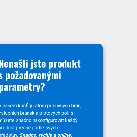
Nenašli jste produkt
s požadovanými
parametry?
V našem konfigurátoru posuvných bran,
vstupních branek a plotových polí si
můžete snadno nakonfigurovat každý
produkt přesně podle svých
představ.
Snadno, rychle a online.