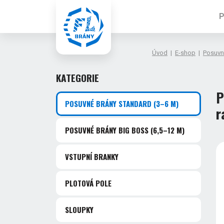
P
Úvod
|
E-shop
|
Posuvn
KATEGORIE
P
POSUVNÉ BRÁNY STANDARD
(3–6 M)
r
POSUVNÉ BRÁNY BIG BOSS
(6,5–12 M)
VSTUPNÍ BRANKY
PLOTOVÁ POLE
SLOUPKY