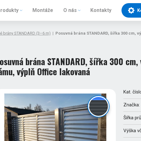
rodukty
Montáže
O nás
Kontakty
K
é brány STANDARD (3–6 m)
|
Posuvná brána STANDARD, šířka 300 cm, výš
osuvná brána STANDARD, šířka 300 cm, v
ámu, výplň Office lakovaná
Kat. čísl
Značka:
Šířka pr
Výška v