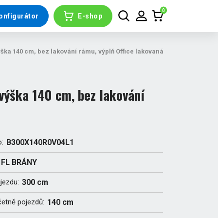
0
onfigurátor
E-shop
ka 140 cm, bez lakování rámu, výplň Office lakovaná
ýška 140 cm, bez lakování
o:
B300X140R0V04L1
FL BRÁNY
ůjezdu:
300 cm
četně pojezdů:
140 cm