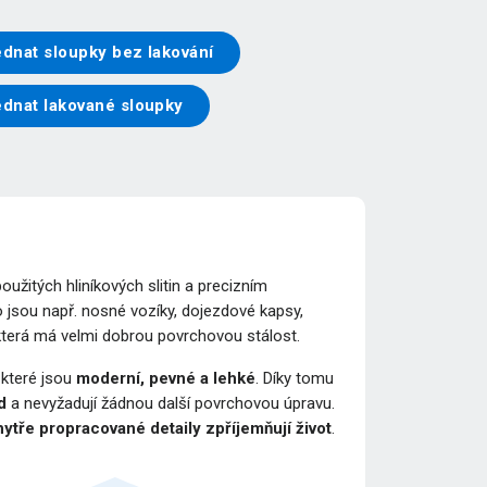
dnat sloupky bez lakování
ednat lakované sloupky
žitých hliníkových slitin a precizním
 jsou např. nosné vozíky, dojezdové kapsy,
 která má velmi dobrou povrchovou stálost.
, které jsou
moderní, pevné a lehké
. Díky tomu
d
a nevyžadují žádnou další povrchovou úpravu.
ytře propracované detaily zpříjemňují život
.