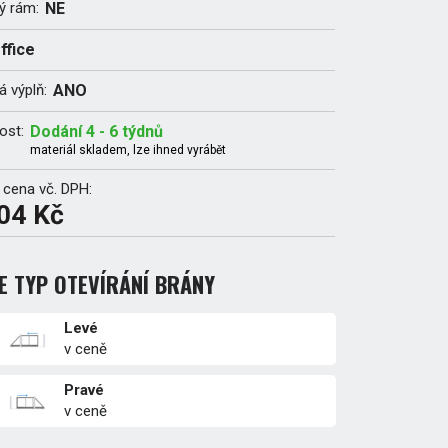
ý rám:
NE
ffice
 výplň:
ANO
ost:
Dodání 4 - 6 týdnů
materiál skladem, lze ihned vyrábět
 cena vč. DPH:
04 Kč
E TYP OTEVÍRÁNÍ BRÁNY
Levé
v ceně
Pravé
v ceně