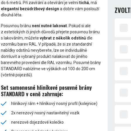
do 6 metrů. Při zavírání a otevírání je velmi
tichá
, má
ZVOLT
elegantní bezúdržbový design
a dobře vám poslouží
dlouhá léta.
Posuvnou bránu
není nutné lakovat
. Pokud si ale
z estetických či jiných důvodů přejete posuvnou bránu
s lakováním, můžete
vybrat z několik odstínů
dle
vzorníku barev RAL. V případě, že si ze standardní
nabídky odstínů nevyberete, lze se individuálně
domluvit a vybraný produkt nalakovat do jiného
barevného provedení dle RAL vzorníku. Posuvné brány
STANDARD nabízíme ve výškách od 100 do 200 cm
(včetně pojezdů).
Set samonosné hliníkové posuvné brány
STANDARD v ceně zahrnuje:
hliníkový rám + hliníkový nosný profil (kolejnice)
2x nerezový nosný nastavitelný vozík
nerezové dojezdové kolečko