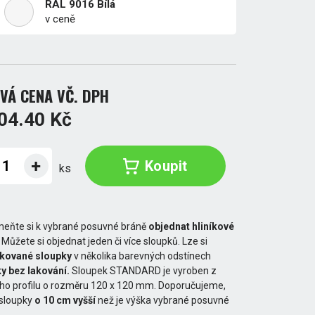
RAL 9016 Bílá
v ceně
VÁ CENA VČ. DPH
04.40 Kč
Koupit
ks
eňte si k vybrané posuvné bráně
objednat hliníkové
. Můžete si objednat jeden či více sloupků. Lze si
akované sloupky
v několika barevných odstínech
y bez lakování.
Sloupek STANDARD je vyroben z
ého profilu o rozměru 120 x 120 mm. Doporučujeme,
 sloupky
o 10 cm vyšší
než je výška vybrané posuvné