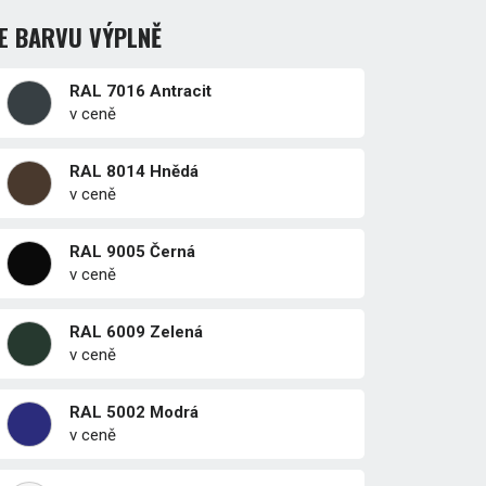
E BARVU VÝPLNĚ
RAL 7016 Antracit
v ceně
RAL 8014 Hnědá
v ceně
RAL 9005 Černá
v ceně
RAL 6009 Zelená
v ceně
RAL 5002 Modrá
v ceně