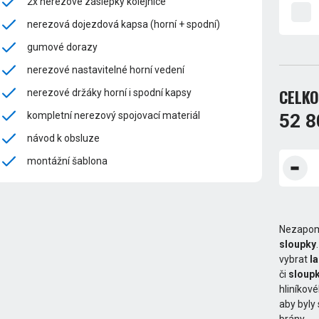
2x nerezové záslepky kolejnice
nerezová dojezdová kapsa (horní + spodní)
gumové dorazy
nerezové nastavitelné horní vedení
CELKO
nerezové držáky horní i spodní kapsy
kompletní nerezový spojovací materiál
52 8
návod k obsluze
montážní šablona
Nezapom
sloupky
vybrat
l
či
sloupk
hliníkov
aby byly
brány.