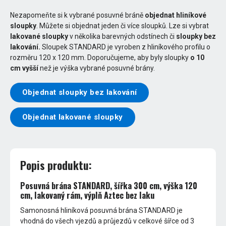
Nezapomeňte si k vybrané posuvné bráně
objednat hliníkové
sloupky
. Můžete si objednat jeden či více sloupků. Lze si vybrat
lakované sloupky
v několika barevných odstínech či
sloupky bez
lakování.
Sloupek STANDARD je vyroben z hliníkového profilu o
rozměru 120 x 120 mm. Doporučujeme, aby byly sloupky
o 10
cm vyšší
než je výška vybrané posuvné brány.
Objednat sloupky bez lakování
Objednat lakované sloupky
Popis produktu:
Posuvná brána STANDARD, šířka 300 cm, výška 120
cm, lakovaný rám, výplň Aztec bez laku
Samonosná hliníková posuvná brána STANDARD je
vhodná do všech vjezdů a průjezdů v celkové šířce od 3