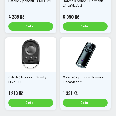
Baterie k pohonu FAAC C720
Baterie k pohonu Hörmann
LineaMatic 2
4 235 Kč
6 050 Kč
Detail
Detail
Ovladač k pohonu Somfy
Ovladač k pohonu Hörmann
Elixo 500
LineaMatic 2
1 210 Kč
1 331 Kč
Detail
Detail