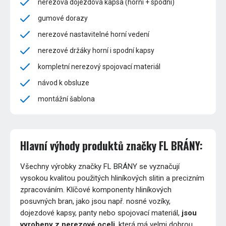
nerezová dojezdová kapsa (horní + spodní)
gumové dorazy
nerezové nastavitelné horní vedení
nerezové držáky horní i spodní kapsy
kompletní nerezový spojovací materiál
návod k obsluze
montážní šablona
Hlavní výhody produktů značky FL BRÁNY:
Všechny výrobky značky FL BRÁNY se vyznačují
vysokou kvalitou použitých hliníkových slitin a precizním
zpracováním. Klíčové komponenty hliníkových
posuvných bran, jako jsou např. nosné vozíky,
dojezdové kapsy, panty nebo spojovací materiál,
jsou
vyrobeny z nerezové oceli
, která má velmi dobrou