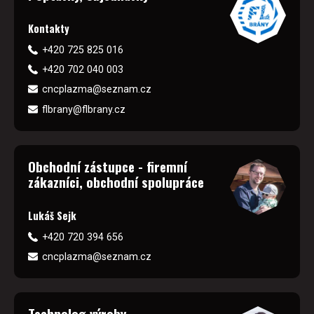
Kontakty
+420 725 825 016
+420 702 040 003
cncplazma@seznam.cz
flbrany@flbrany.cz
Obchodní zástupce - firemní
zákazníci, obchodní spolupráce
Lukáš Sejk
+420 720 394 656
cncplazma@seznam.cz
Technolog výroby