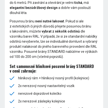
do 6 metrů. Při zavírání a otevírání je velmi
tichá
, má
elegantní bezúdržbový design
a dobře vám poslouží
dlouhá léta.
Posuvnou bránu
není nutné lakovat
. Pokud si ale
z estetických či jiných důvodů přejete posuvnou bránu
s lakováním, můžete
vybrat z několik odstínů
dle
vzorníku barev RAL. V případě, že si ze standardní nabídky
odstínů nevyberete, lze se individuálně domluvit a vybraný
produkt nalakovat do jiného barevného provedení dle RAL
vzorníku. Posuvné brány STANDARD nabízíme ve výškách
od 100 do 200 cm (včetně pojezdů).
Set samonosné hliníkové posuvné brány STANDARD
v ceně zahrnuje:
hliníkový rám + hliníkový nosný profil (kolejnice)
2x nerezový nosný nastavitelný vozík
nerezové dojezdové kolečko
2x nerezové záslepky kolejnice