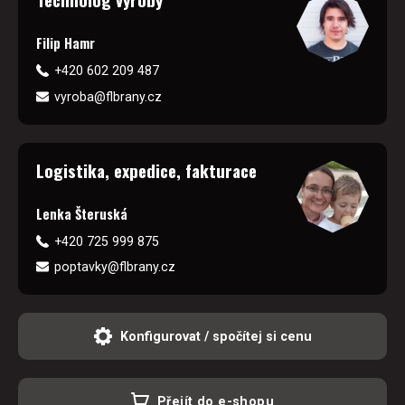
Filip Hamr
+420 602 209 487
vyroba@flbrany.cz
Logistika, expedice, fakturace
Lenka Šteruská
+420 725 999 875
poptavky@flbrany.cz
Konfigurovat / spočítej si cenu
Přejít do e-shopu