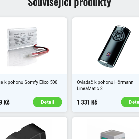
Související produkty
ie k pohonu Somfy Elixo 500
Ovladač k pohonu Hörmann
LineaMatic 2
9 Kč
1 331 Kč
Detail
Deta