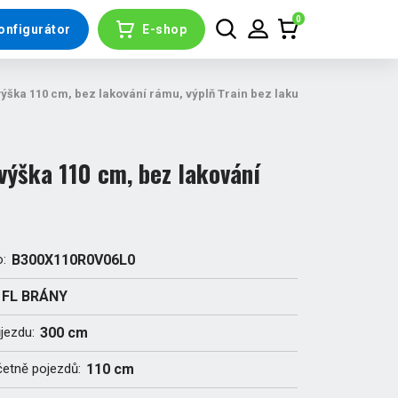
0
onfigurátor
E-shop
ška 110 cm, bez lakování rámu, výplň Train bez laku
ýška 110 cm, bez lakování
o:
B300X110R0V06L0
FL BRÁNY
ůjezdu:
300 cm
četně pojezdů:
110 cm