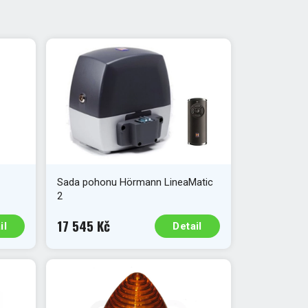
Sada pohonu Hörmann LineaMatic
2
17 545 Kč
il
Detail