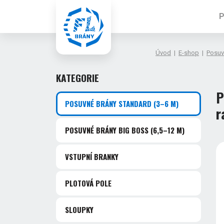
P
Úvod
|
E-shop
|
Posuv
KATEGORIE
P
POSUVNÉ BRÁNY STANDARD
(3–6 M)
r
POSUVNÉ BRÁNY BIG BOSS
(6,5–12 M)
VSTUPNÍ BRANKY
PLOTOVÁ POLE
SLOUPKY