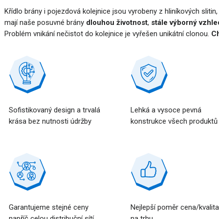
Křídlo brány i pojezdová kolejnice jsou vyrobeny z hliníkových slitin
mají naše posuvné brány
dlouhou životnost
,
stále výborný vzhle
Problém vnikání nečistot do kolejnice je vyřešen unikátní clonou.
Ch
Sofistikovaný design a trvalá
Lehká a vysoce pevná
krása bez nutnosti údržby
konstrukce všech produktů
Garantujeme stejné ceny
Nejlepší poměr cena/kvalit
napříč celou distribuční sítí
na trhu