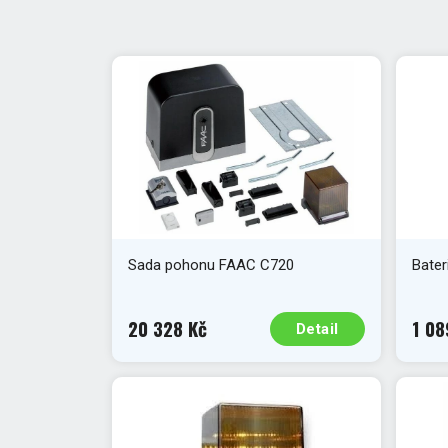
Sada pohonu FAAC C720
Bater
20 328 Kč
1 08
Detail