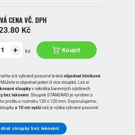
VÁ CENA VČ. DPH
23.80 Kč
Koupit
ks
eňte si k vybrané posuvné bráně
objednat hliníkové
. Můžete si objednat jeden či více sloupků. Lze si
akované sloupky
v několika barevných odstínech
y bez lakování.
Sloupek STANDARD je vyroben z
ého profilu o rozměru 120 x 120 mm. Doporučujeme,
 sloupky
o 10 cm vyšší
než je výška vybrané posuvné
dnat sloupky bez lakování