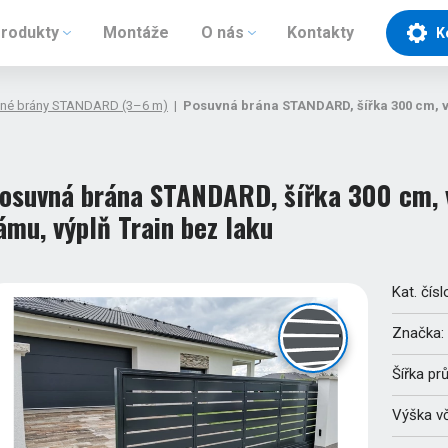
rodukty
Montáže
O nás
Kontakty
K
né brány STANDARD (3–6 m)
|
Posuvná brána STANDARD, šířka 300 cm, vý
osuvná brána STANDARD, šířka 300 cm, v
ámu, výplň Train bez laku
Kat. čísl
Značka:
Šířka pr
Výška v