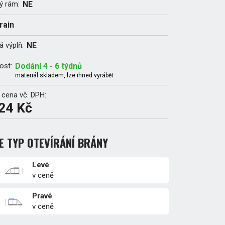
ý rám:
NE
rain
 výplň:
NE
ost:
Dodání 4 - 6 týdnů
materiál skladem, lze ihned vyrábět
 cena vč. DPH:
24 Kč
E TYP OTEVÍRÁNÍ BRÁNY
Levé
v ceně
Pravé
v ceně