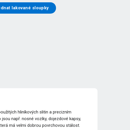
ednat lakované sloupky
žitých hliníkových slitin a precizním
 jsou např. nosné vozíky, dojezdové kapsy,
 která má velmi dobrou povrchovou stálost.