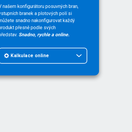
V našem konfigurátoru posuvných bran,
vstupních branek a plotových polí si
můžete snadno nakonfigurovat každý
produkt přesně podle svých
představ.
Snadno, rychle a online.
Kalkulace online