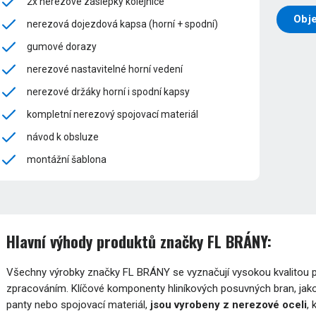
2x nerezové záslepky kolejnice
Obj
nerezová dojezdová kapsa (horní + spodní)
gumové dorazy
nerezové nastavitelné horní vedení
nerezové držáky horní i spodní kapsy
kompletní nerezový spojovací materiál
návod k obsluze
montážní šablona
Hlavní výhody produktů značky FL BRÁNY:
Všechny výrobky značky FL BRÁNY se vyznačují vysokou kvalitou pou
zpracováním. Klíčové komponenty hliníkových posuvných bran, jako
panty nebo spojovací materiál,
jsou vyrobeny z nerezové oceli
,