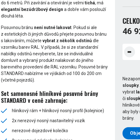
do 6 metrů. Při zavírání a otevírání je velmi
tichá
, má
elegantní bezúdržbový design
a dobře vám poslouží
dlouhá léta.
CELKO
Posuvnou bránu
není nutné lakovat
. Pokud si ale
46 9
z estetických či jiných důvodů přejete posuvnou bránu
s lakováním, můžete
vybrat z několik odstínů
dle
vzorníku barev RAL. V případě, že si ze standardní
nabídky odstínů nevyberete, lze se individuálně
domluvit a vybraný produkt nalakovat do jiného
barevného provedení dle RAL vzorníku. Posuvné brány
STANDARD nabízíme ve výškách od 100 do 200 cm
Nezapom
(včetně pojezdů).
sloupky
Set samonosné hliníkové posuvné brány
vybrat
l
či
sloupk
STANDARD v ceně zahrnuje:
hliníkov
hliníkový rám + hliníkový nosný profil (kolejnice)
aby byly
brány.
2x nerezový nosný nastavitelný vozík
nerezové dojezdové kolečko
Obje