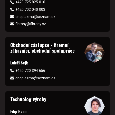
+420 725 825 016
+420 702 040 003
cncplazma@seznam.cz
flbrany@flbrany.cz
Obchodní zástupce - firemní
zákazníci, obchodní spolupráce
Lukáš Sejk
+420 720 394 656
cncplazma@seznam.cz
Technolog výroby
Filip Hamr