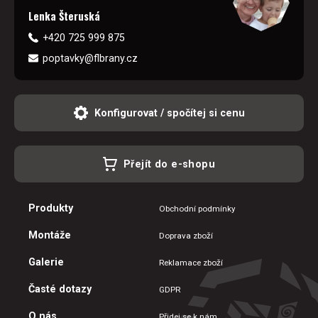
Lenka Šteruská
+420 725 999 875
poptavky@flbrany.cz
Konfigurovat / spočítej si cenu
Přejít do e-shopu
Produkty
Obchodní podmínky
Montáže
Doprava zboží
Galerie
Reklamace zboží
Časté dotazy
GDPR
O nás
Přidej se k nám