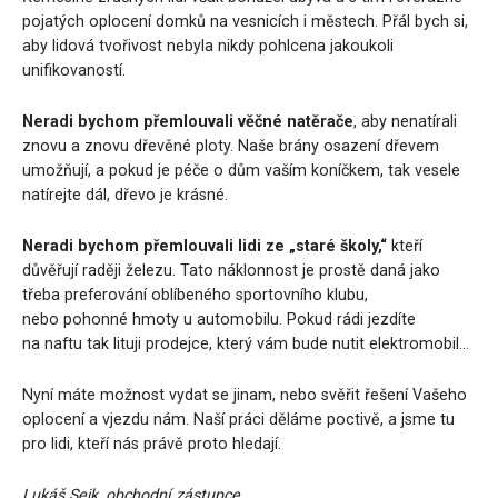
pojatých oplocení domků na vesnicích i městech. Přál bych si,
aby lidová tvořivost nebyla nikdy pohlcena jakoukoli
unifikovaností.
Neradi bychom přemlouvali
věčné natěrače
, aby nenatírali
znovu a znovu dřevěné ploty. Naše brány osazení dřevem
umožňují, a pokud je péče o dům vaším koníčkem, tak vesele
natírejte dál, dřevo je krásné.
Neradi bychom přemlouvali lidi ze „staré školy,“
kteří
důvěřují raději železu. Tato náklonnost je prostě daná jako
třeba preferování oblíbeného sportovního klubu,
nebo pohonné hmoty u automobilu. Pokud rádi jezdíte
na naftu tak lituji prodejce, který vám bude nutit elektromobil…
Nyní máte možnost vydat se jinam, nebo svěřit řešení Vašeho
oplocení a vjezdu nám. Naší práci děláme poctivě, a jsme tu
pro lidi, kteří nás právě proto hledají.
Lukáš Sejk, obchodní zástupce