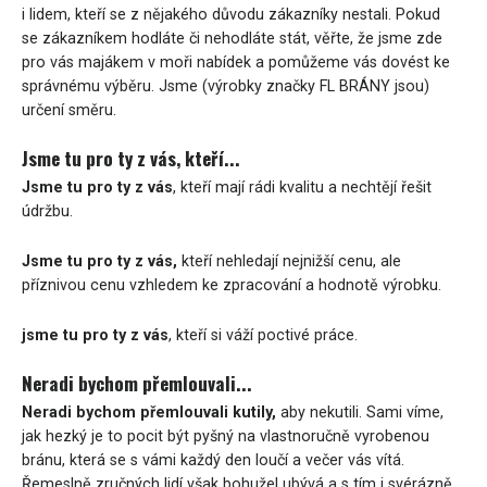
i lidem, kteří se z nějakého důvodu zákazníky nestali. Pokud
se zákazníkem hodláte či nehodláte stát, věřte, že jsme zde
pro vás majákem v moři nabídek a pomůžeme vás dovést ke
správnému výběru. Jsme (výrobky značky FL BRÁNY jsou)
určení směru.
Jsme tu pro ty z vás, kteří...
Jsme tu pro ty z vás
, kteří mají rádi kvalitu a nechtějí řešit
údržbu.
Jsme tu pro ty z vás,
kteří nehledají nejnižší cenu, ale
příznivou cenu vzhledem ke zpracování a hodnotě výrobku.
jsme tu pro ty z vás
, kteří si váží poctivé práce.
Neradi bychom přemlouvali...
Neradi bychom přemlouvali kutily,
aby nekutili. Sami víme,
jak hezký je to pocit být pyšný na vlastnoručně vyrobenou
bránu, která se s vámi každý den loučí a večer vás vítá.
Řemeslně zručných lidí však bohužel ubývá a s tím i svérázně